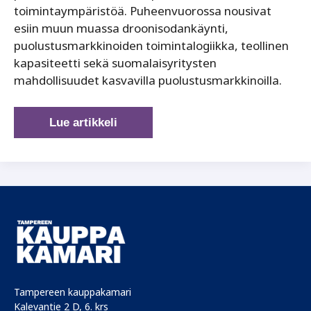
toimintaympäristöä. Puheenvuorossa nousivat
esiin muun muassa droonisodankäynti,
puolustusmarkkinoiden toimintalogiikka, teollinen
kapasiteetti sekä suomalaisyritysten
mahdollisuudet kasvavilla puolustusmarkkinoilla.
Puolustusteollisuus
Lue artikkeli
murroksessa
–
Wallin
haastoi
yrityksiä
katsomaan
pintaa
syvemmälle
Tampereen kauppakamari
Kalevantie 2 D, 6. krs