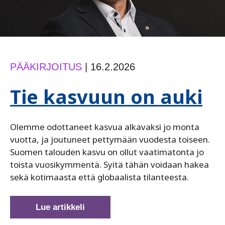
PÄÄKIRJOITUS
|
16.2.2026
Tie kasvuun on auki
Olemme odottaneet kasvua alkavaksi jo monta
vuotta, ja joutuneet pettymään vuodesta toiseen.
Suomen talouden kasvu on ollut vaatimatonta jo
toista vuosikymmentä. Syitä tähän voidaan hakea
sekä kotimaasta että globaalista tilanteesta.
Tie
Lue artikkeli
kasvuun