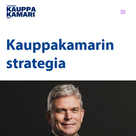
Siirry
sisältöön
Kauppakamarin
strategia