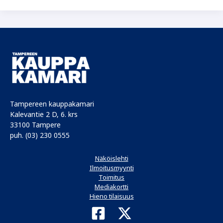
on
auki
Tampereen kauppakamari
Kalevantie 2 D, 6. krs
33100 Tampere
puh. (03) 230 0555
Näköislehti
Ilmoitusmyynti
Toimitus
Mediakortti
Hieno tilaisuus