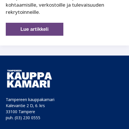
kohtaamisille, verkostoille ja tulevaisuuden
rekrytoinneille.
Job
Lue artikkeli
Fair
Tampere
tuo
kansainväliset
osaajat
yritysten
ulottuville
Tampereen kauppakamari
Kalevantie 2 D, 6. krs
33100 Tampere
puh. (03) 230 0555