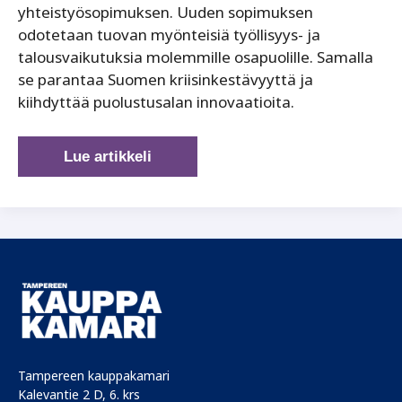
yhteistyösopimuksen. Uuden sopimuksen
odotetaan tuovan myönteisiä työllisyys- ja
talousvaikutuksia molemmille osapuolille. Samalla
se parantaa Suomen kriisinkestävyyttä ja
kiihdyttää puolustusalan innovaatioita.
Teknologiayhtiö
Lue artikkeli
Insta
kehittää
suorituskykyä
yhdessä
Lockheed
Martinin
kanssa
Tampereen kauppakamari
Kalevantie 2 D, 6. krs