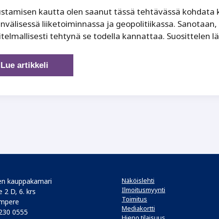
stamisen kautta olen saanut tässä tehtävässä kohdata 
nvälisessä liiketoiminnassa ja geopolitiikassa. Sanotaan, 
telmallisesti tehtynä se todella kannattaa. Suosittelen l
Koe,
Lue artikkeli
näe,
kuule
–
ymmärrä!
Näköislehti
n kauppakamari
Ilmoitusmyynti
 2 D, 6. krs
Toimitus
mpere
Mediakortti
 230 0555
Hieno tilaisuus