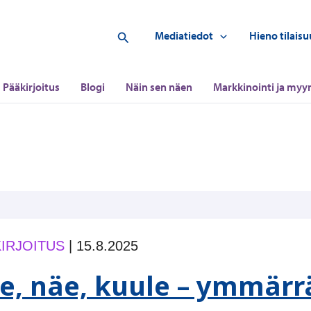
Hae
Mediatiedot
Hieno tilaisu
Pääkirjoitus
Blogi
Näin sen näen
Markkinointi ja myyn
IRJOITUS
|
15.8.2025
e, näe, kuule – ymmärr