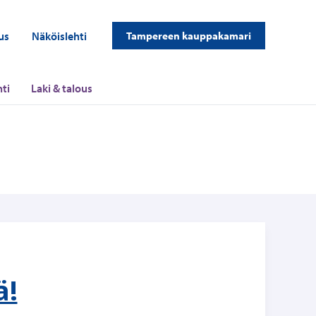
us
Näköislehti
Tampereen kauppakamari
ti
Laki & talous
ä!