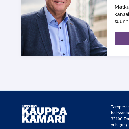
Matku
kansai
suunni
Tamperee
Kalevantie
33100 Ta
puh. (03)