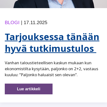
BLOGI
|
17.11.2025
Tarjouksessa tänään
hyvä tutkimustulos
Vanhan taloustieteellisen kaskun mukaan kun
ekonomistilta kysytään, paljonko on 2+2, vastaus
kuuluu: ”Paljonko haluaisit sen olevan”.
Tarjouksessa
Lue artikkeli
tänään
hyvä
tutkimustulos