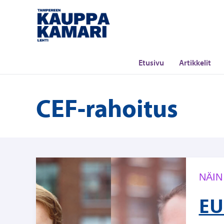
Siirry
sisältöön
Etusivu
Artikkelit
CEF-rahoitus
NÄIN
EU