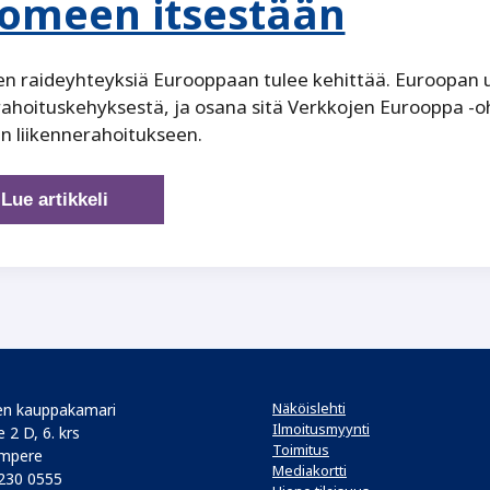
omeen itsestään
 raideyhteyksiä Eurooppaan tulee kehittää. Euroopan u
ahoituskehyksestä, ja osana sitä Verkkojen Eurooppa -o
n liikennerahoitukseen.
EU:n
Lue artikkeli
kasvava
liikennerahoitus
ei
tule
Suomeen
itsestään
Näköislehti
n kauppakamari
Ilmoitusmyynti
 2 D, 6. krs
Toimitus
mpere
Mediakortti
 230 0555