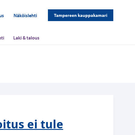
us
Näköislehti
Tampereen kauppakamari
ti
Laki & talous
tus ei tule