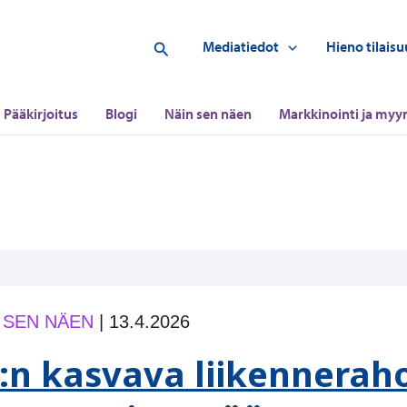
Hae
Mediatiedot
Hieno tilaisu
Pääkirjoitus
Blogi
Näin sen näen
Markkinointi ja myyn
 SEN NÄEN
|
13.4.2026
:n kasvava liikennerahoi