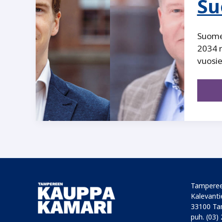
Su
Suomen
2034 r
vuosie
Tamperee
Kalevantie
33100 Ta
puh. (03)