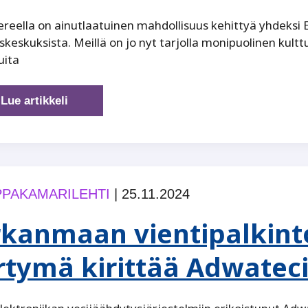
reella on ainutlaatuinen mahdollisuus kehittyä yhdeksi
keskuksista. Meillä on jo nyt tarjolla monipuolinen kult
uita
Tampere-
Lue artikkeli
Pirkkalan
lentokenttä
on
avain
Tampereen
PAKAMARILEHTI
|
25.11.2024
kansainvälistymiseen
rkanmaan vientipalkinto
irtymä kirittää Adwatec