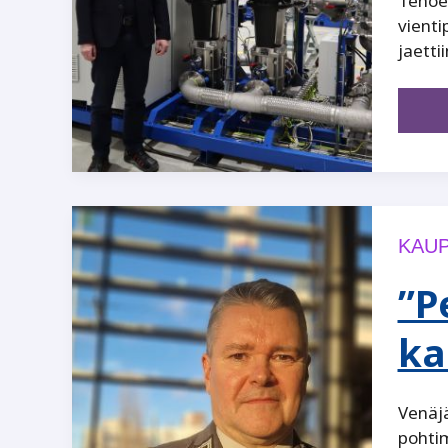
Tehoel
vient
jaett
KAUP
”P
ka
Venäjä
pohti