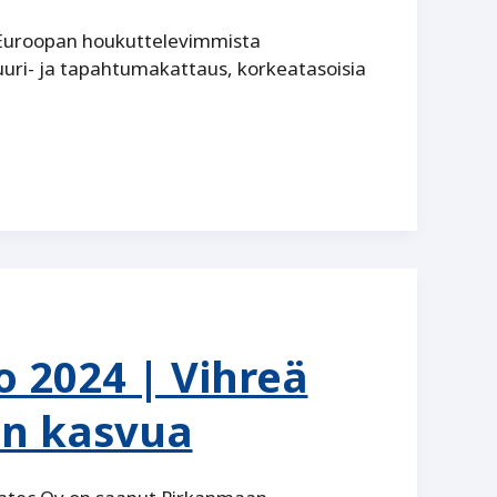
 Euroopan houkuttelevimmista
tuuri- ja tapahtumakattaus, korkeatasoisia
 2024 | Vihreä
in kasvua