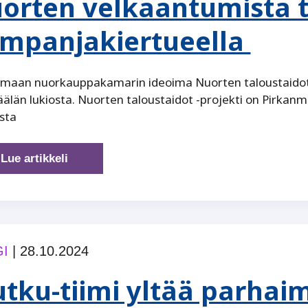
orten velkaantumista 
mpanjakiertueella
maan nuorkauppakamarin ideoima Nuorten taloustaidot -
län lukiosta. Nuorten taloustaidot -projekti on Pirka
sta
Nuorten
Lue artikkeli
velkaantumista
torjutaan
kampanjakiertueella
I
|
28.10.2024
tku-tiimi yltää parhai