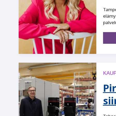
Tampe
elämys
palvel
KAUP
Pi
si