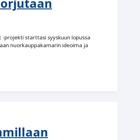
torjutaan
projekti starttasi syyskuun lopussa
nmaan nuorkauppakamarin ideoima ja
mmillaan