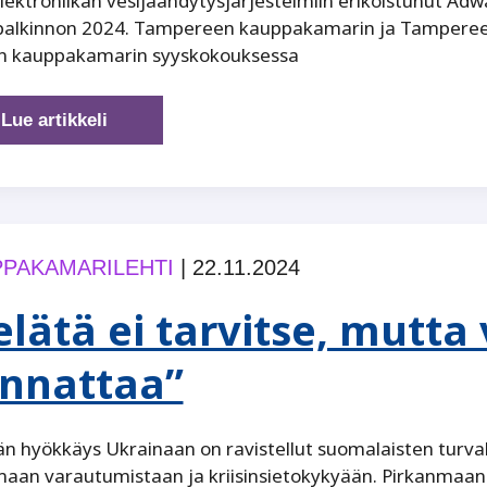
ektroniikan vesijäähdytysjärjestelmiin erikoistunut Ad
ipalkinnon 2024. Tampereen kauppakamarin ja Tamper
iin kauppakamarin syyskokouksessa
Pirkanmaan
Lue artikkeli
vientipalkinto
2024
|
Vihreä
siirtymä
PAKAMARILEHTI
|
22.11.2024
kirittää
Adwatecin
elätä ei tarvitse, mutt
kasvua
nnattaa”
n hyökkäys Ukrainaan on ravistellut suomalaisten turval
maan varautumistaan ja kriisinsietokykyään. Pirkanmaa