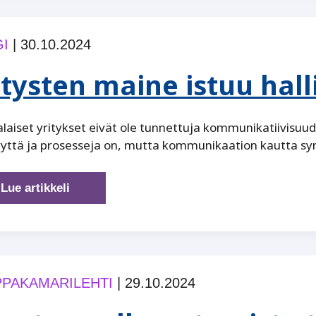
liikuttaa
nyt
Kauppi
I
|
30.10.2024
Sports
Centerissä
itysten maine istuu hal
aiset yritykset eivät ole tunnettuja kommunikatiivisuud
yttä ja prosesseja on, mutta kommunikaation kautta syn
Yritysten
Lue artikkeli
maine
istuu
hallituksen
pöydällä
PAKAMARILEHTI
|
29.10.2024