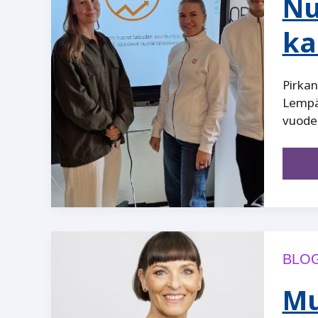
Nu
ka
Pirkan
Lempää
vuode
BLOG
Mu