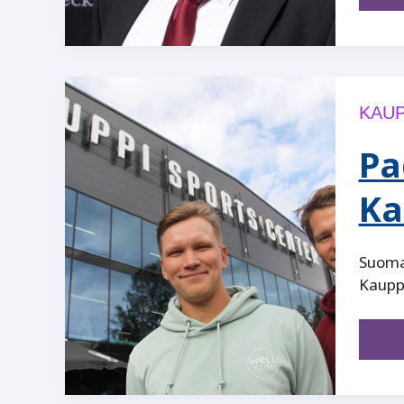
KAUP
Pa
Ka
Suomal
Kauppi