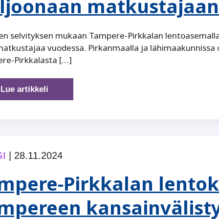
ljoonaan matkustajaan
en selvityksen mukaan Tampere-Pirkkalan lentoasemalla
atkustajaa vuodessa. Pirkanmaalla ja lähimaakunnissa o
re-Pirkkalasta […]
Tampere-
Lue artikkeli
Pirkkalalla
mahdollisuudet
jopa
miljoonaan
matkustajaan
I
|
28.11.2024
vuodessa
mpere-Pirkkalan lentok
mpereen kansainvälist