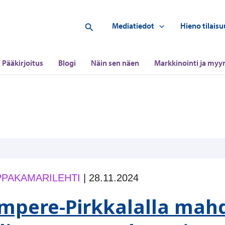
Hae
Mediatiedot
Hieno tilaisu
Pääkirjoitus
Blogi
Näin sen näen
Markkinointi ja myyn
PAKAMARILEHTI
|
28.11.2024
mpere-Pirkkalalla mahd