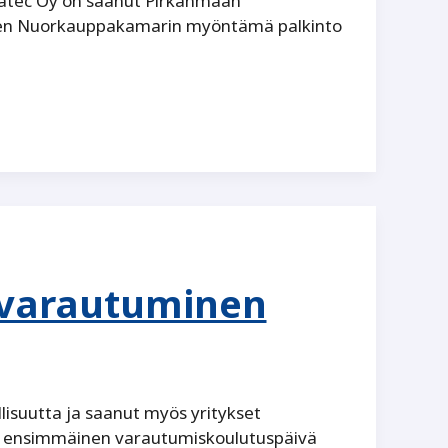
watec Oy on saanut Pirkanmaan
een Nuorkauppakamarin myöntämä palkinto
a varautuminen
lisuutta ja saanut myös yritykset
n ensimmäinen varautumiskoulutuspäivä