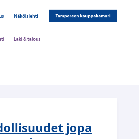
us
Näköislehti
Tampereen kauppakamari
ti
Laki & talous
ollisuudet jopa