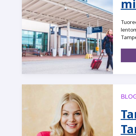
mi
Tuore
lentom
Tampe
BLOG
Ta
Ta