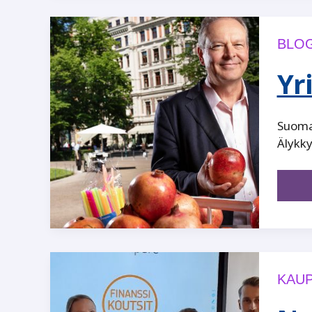
BLOG
Yr
Suomal
Älykky
KAUP