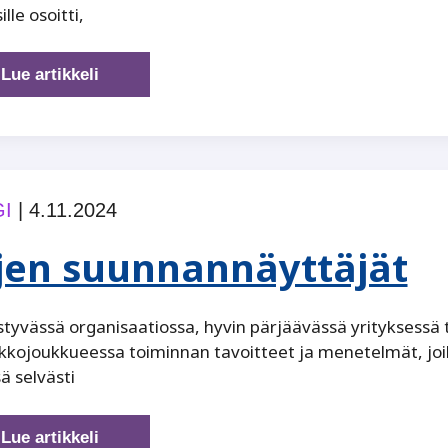
ille osoitti,
”Pelätä
Lue artikkeli
ei
tarvitse,
mutta
varautuminen
kannattaa”
I
|
4.11.2024
jen suunnannäyttäjät
yvässä organisaatiossa, hyvin pärjäävässä yrityksessä t
kkojoukkueessa toiminnan tavoitteet ja menetelmät, joi
ä selvästi
Arjen
Lue artikkeli