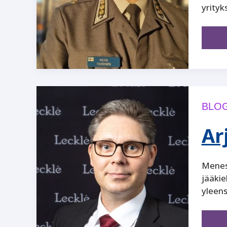
yrityks
BLOG
Ar
Menest
jääkie
yleens