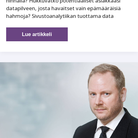
hinnalla? Hukkuvatko potentiaaliset asiakkaasi
datapilveen, josta havaitset vain epämääräisiä
hahmoja? Sivustoanalytiikan tuottama data
Data
Lue artikkeli
on
markkinoinnin
turbokytkin