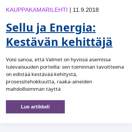
KAUPPAKAMARILEHTI
|
11.9.2018
Sellu ja Energia:
Kestävän kehittäjä
Voisi sanoa, että Valmet on hyvissä asemissa
tulevaisuuden porteilla: sen toiminnan tavoitteena
on edistää kestävää kehitystä,
prosessitehokkuutta, raaka-aineiden
mahdollisimman täyttä
Sellu
Lue artikkeli
ja
Energia:
Kestävän