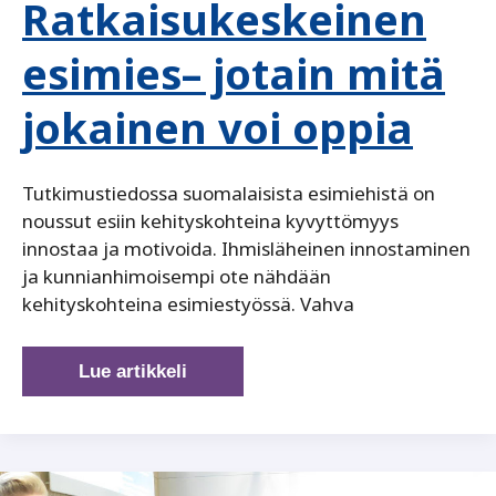
Ratkaisukeskeinen
esimies– jotain mitä
jokainen voi oppia
Tutkimustiedossa suomalaisista esimiehistä on
noussut esiin kehityskohteina kyvyttömyys
innostaa ja motivoida. Ihmisläheinen innostaminen
ja kunnianhimoisempi ote nähdään
kehityskohteina esimiestyössä. Vahva
Ratkaisukeskeinen
Lue artikkeli
esimies–
jotain
mitä
jokainen