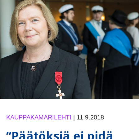
KAUPPAKAMARILEHTI
|
11.9.2018
”Päätöksiä ei pidä