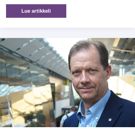
Valmet
Lue artikkeli
tänään
–
palat
kohdallaan