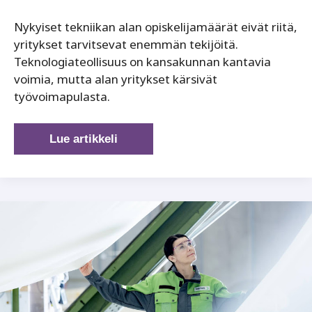
Nykyiset tekniikan alan opiskelijamäärät eivät riitä,
yritykset tarvitsevat enemmän tekijöitä.
Teknologiateollisuus on kansakunnan kantavia
voimia, mutta alan yritykset kärsivät
työvoimapulasta.
Tieto
Lue artikkeli
lisäämään
tekniikan
koulutuksen
vetovoimaa