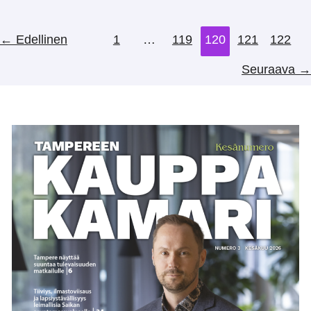
kehittäjä
←
Edellinen
1
…
119
120
121
122
Seuraava
→