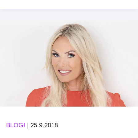
valmis
tulorekisterin
asettamiin
vaatimuksiin?
BLOGI
|
25.9.2018