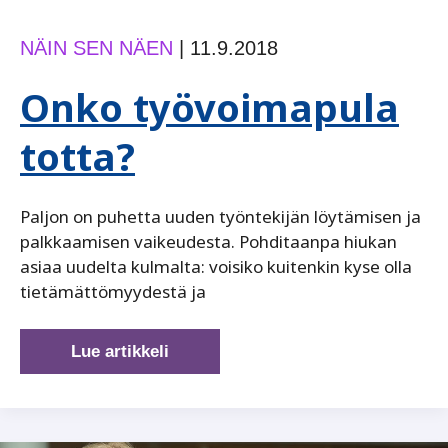
NÄIN SEN NÄEN
|
11.9.2018
Onko työvoimapula
totta?
Paljon on puhetta uuden työntekijän löytämisen ja
palkkaamisen vaikeudesta. Pohditaanpa hiukan
asiaa uudelta kulmalta: voisiko kuitenkin kyse olla
tietämättömyydestä ja
Onko
Lue artikkeli
työvoimapula
totta?