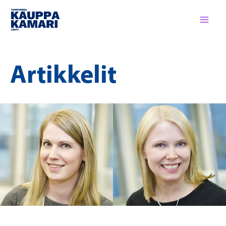
Siirry
sisältöön
Artikkelit