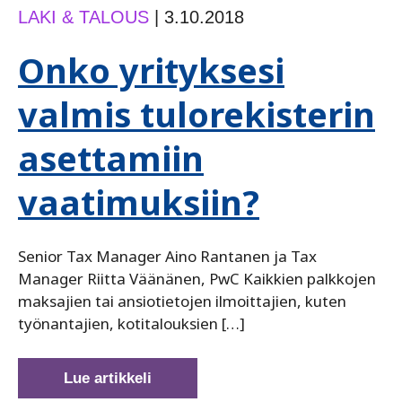
LAKI & TALOUS
|
3.10.2018
Onko yrityksesi
valmis tulorekisterin
asettamiin
vaatimuksiin?
Senior Tax Manager Aino Rantanen ja Tax
Manager Riitta Väänänen, PwC Kaikkien palkkojen
maksajien tai ansiotietojen ilmoittajien, kuten
työnantajien, kotitalouksien […]
Onko
Lue artikkeli
yrityksesi