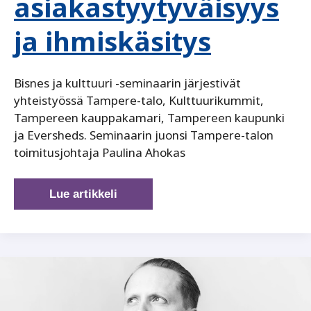
asiakastyytyväisyys
ja ihmiskäsitys
Bisnes ja kulttuuri -seminaarin järjestivät
yhteistyössä Tampere-talo, Kulttuurikummit,
Tampereen kauppakamari, Tampereen kaupunki
ja Eversheds. Seminaarin juonsi Tampere-talon
toimitusjohtaja Paulina Ahokas
Bisnes
Lue artikkeli
ja
kulttuuri:
Arvot,
asiakastyytyväisyys
ja
ihmiskäsitys