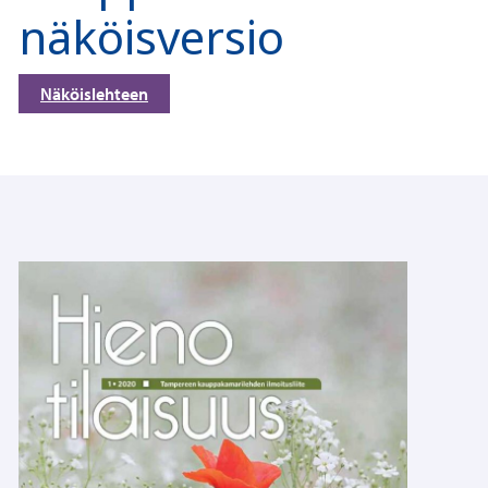
näköisversio
Näköislehteen