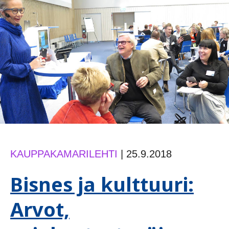
voi
oppia
KAUPPAKAMARILEHTI
|
25.9.2018
Bisnes ja kulttuuri:
Arvot,