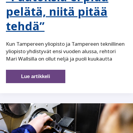
pelätä, niitä pitää
tehdä”
Kun Tampereen yliopisto ja Tampereen teknillinen
yliopisto yhdistyvät ensi vuoden alussa, rehtori
Mari Wallsilla on ollut neljä ja puoli kuukautta
”Päätöksiä
Lue artikkeli
ei
pidä
pelätä,
niitä
pitää
tehdä”