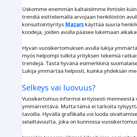
Uskomme enemmän kaltaisiimme ihmisiin kuin yr
trendiä esittelemällä arvojaan henkilöstön avulla 
konsultointiyritys
Mazars
käyttää suuria henki
koodeja, joiden avulla pääsee lukemaan aikakau
Hyvän vuosikertomuksen avulla lukija ymmärtää
myös helpompi tulkita yrityksen tekemiä ratkais
trendejä. Tästä hyvänä esimerkkinä suomalais
Lukija ymmärtää helposti, kuinka yhdeksän meg
Selkeys vai luovuus?
Vuosikertomus informoi erityisesti menneestä vu
ymmärrettävä. Mutta tämä ei tarkoita tylsyyttä
tavoilla. Hyvällä grafiikalla voi luoda oivaltami
selailtavuutta, joka on kunnossa vuosikertomuski