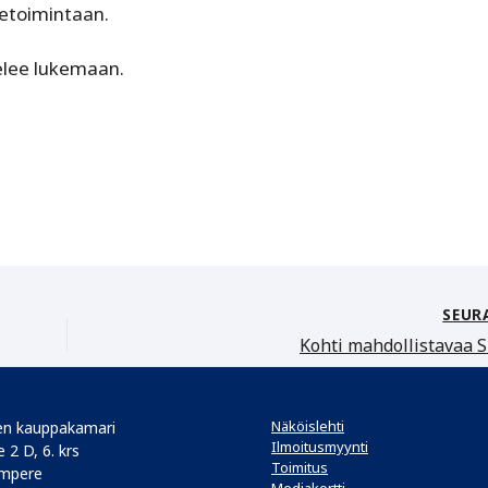
ketoimintaan.
elee lukemaan.
SEUR
Kohti mahdollistavaa
Näköislehti
n kauppakamari
Ilmoitusmyynti
 2 D, 6. krs
Toimitus
mpere