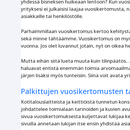
yhdessä bisneksen huikeaan lentoon? Kun vuosi o
yrityksesi ei julkaisisi laajaa vuosikertomusta, 
asiakkaille tai henkilöstölle.
Parhaimmillaan vuosikertomus kertoo kehityst
sekä minne tähtäämme. Vuosikertomus on myös 
vuonna. Jos olet luvannut jotain, nyt on oikea 
Mutta eihän siitä lueta muuta kuin tilinpäätös…
haluavat entistä enemmän toimia arvomaailmal
järjen lisäksi myös tunteisiin. Siinä voit avata y
Palkittujen vuosikertomusten t
Kotitalouslaitteista ja keittiöistä tunnetun kon
johdattelee toimialaan tarinoiden ja kuvien av
sivua vuosikertomuksesta kuljettavat lukijaa k
sivuilla annetaan lukijan itse ensin yhdistää asiat