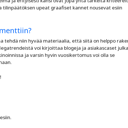
elma ja erityisesti kansi ovat jopa yhtä tärkeitä kriteerei
a tilinpäätöksen upeat graafiset kannet nousevat esiin
menttiin?
tehdä niin hyvää materiaalia, että siitä on helppo rak
. Megatrendeistä voi kirjoittaa blogeja ja asiakascaset julk
inoinnissa ja varsin hyvin vuosikertomus voi olla se
maan.
!
esiin.