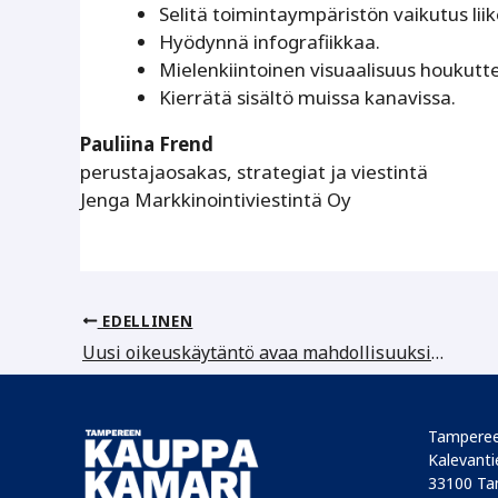
Selitä toimintaympäristön vaikutus lii
Hyödynnä infografiikkaa.
Mielenkiintoinen visuaalisuus houkutt
Kierrätä sisältö muissa kanavissa.
Pauliina Frend
perustajaosakas, strategiat ja viestintä
Jenga Markkinointiviestintä Oy
EDELLINEN
Uusi oikeuskäytäntö avaa mahdollisuuksia kiinteistöjen verotusarvojen tarkistamiselle
Tamperee
Kalevantie
33100 Ta