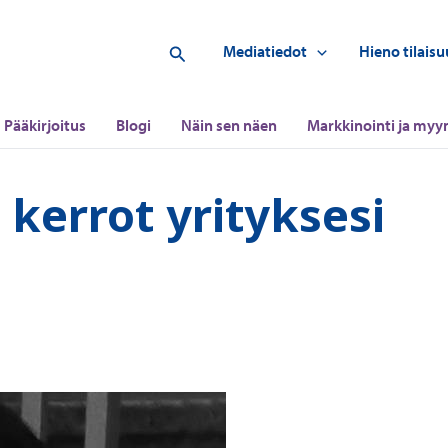
Hae
Mediatiedot
Hieno tilaisu
Pääkirjoitus
Blogi
Näin sen näen
Markkinointi ja myyn
 kerrot yrityksesi