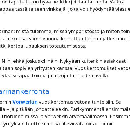
n taputeltu, on hyvä hetki kirjoittaa tarinoita. Vaikka
nappaa tästä talteen vinkkejä, joita voit hyödyntää viesti
arinan: mistä tulemme, missä ympäristössä ja miten t
jatko-osa: viime vuonna kerrottua tarinaa jatketaan t
hetki kertoa lupauksen toteutumisesta.
 Niin, ehkä joskus oli näin. Nykyään kuitenkin asiakkaat
taan sopivien yritysten kanssa. Vuosikertomukset veto
rityksesi tapaa toimia ja arvoja tarinoiden avulla.
arinankerronta
sernin
Vorwerkin
vuosikertomus vetoaa tunteisiin. Se
ulla – ja pitkään johdatteleekin. Parikymmentä ensimmäi
eittiötunnelmissa ja Vorwerkin arvomaailmassa. Ensimmäi
 yrityksen tuotteisiin eikä alleviivata niitä. Toimii!