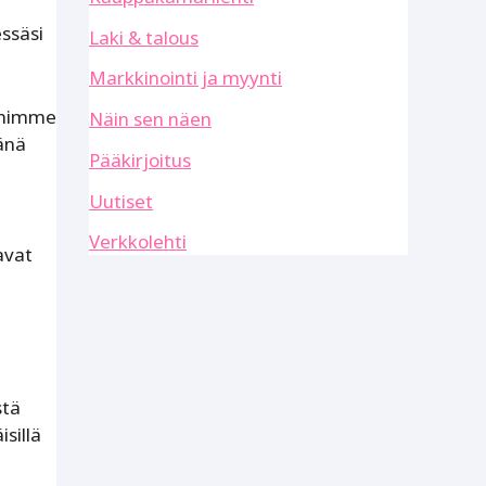
essäsi
Laki & talous
Markkinointi ja myynti
oimimme
Näin sen näen
änä
Pääkirjoitus
Uutiset
Verkkolehti
avat
stä
sillä