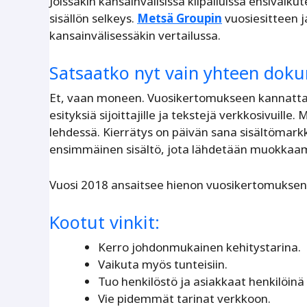
Joissakin kansainvälisissä kilpailuissa ensivaikut
sisällön selkeys.
Metsä Groupin
vuosiesitteen j
kansainvälisessäkin vertailussa.
Satsaatko nyt vain yhteen doku
Et, vaan moneen. Vuosikertomukseen kannattaa 
esityksiä sijoittajille ja tekstejä verkkosivuille
lehdessä. Kierrätys on päivän sana sisältömarkk
ensimmäinen sisältö, jota lähdetään muokkaa
Vuosi 2018 ansaitsee hienon vuosikertomuksen
Kootut vinkit:
Kerro johdonmukainen kehitystarina.
Vaikuta myös tunteisiin.
Tuo henkilöstö ja asiakkaat henkilöinä 
Vie pidemmät tarinat verkkoon.