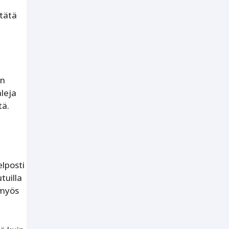
tätä
On
leja
tä.
elposti
tuilla
 myös