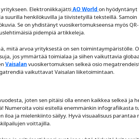
itykseen. Elektroniikkajätti
AO World
on hyödyntänyt 
suurilla henkilökuvilla ja tiivistetyillä teksteillä. Samoin
lökuvia. Se on yhdistänyt vuosikertomukseensa myös QR-
slehtimäisiä pidempiä artikkeleja.
, mitä arvoa yrityksestä on sen toimintaympäristölle. 
uja, jos ymmärtää toimialaa ja siihen vaikuttavia globaa
en
Vaisalan
vuosikertomuksen selkeä osio megatrendeis
atrendiä vaikuttavat Vaisalan liiketoimintaan.
odesta, joten sen pitäisi olla ennen kaikkea selkeä ja h
! Numeroita voisi esitellä enemmänkin infografiikasta tu
sen iloa ja mielenkiinto säilyy. Hyvä visuaalisuus parantaa
lpailujen voittajilla.