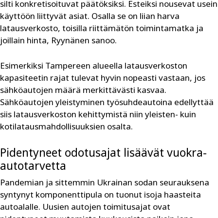
silti konkretisoituvat päätöksiksi. Esteiksi nousevat usein
käyttöön liittyvät asiat. Osalla se on liian harva
latausverkosto, toisilla riittämätön toimintamatka ja
joillain hinta, Ryynänen sanoo.
Esimerkiksi Tampereen alueella latausverkoston
kapasiteetin rajat tulevat hyvin nopeasti vastaan, jos
sähköautojen määrä merkittävästi kasvaa.
Sähköautojen yleistyminen työsuhdeautoina edellyttää
siis latausverkoston kehittymistä niin yleisten- kuin
kotilatausmahdollisuuksien osalta.
Pidentyneet odotusajat lisäävät vuokra-
autotarvetta
Pandemian ja sittemmin Ukrainan sodan seurauksena
syntynyt komponenttipula on tuonut isoja haasteita
autoalalle. Uusien autojen toimitusajat ovat