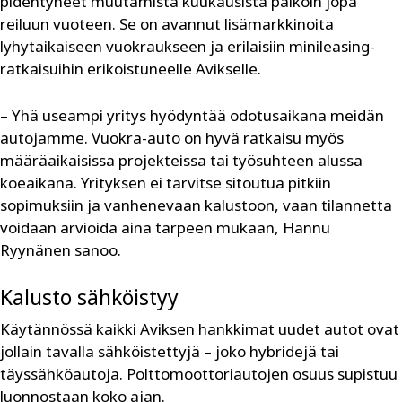
pidentyneet muutamista kuukausista paikoin jopa
reiluun vuoteen. Se on avannut lisämarkkinoita
lyhytaikaiseen vuokraukseen ja erilaisiin minileasing-
ratkaisuihin erikoistuneelle Avikselle.
– Yhä useampi yritys hyödyntää odotusaikana meidän
autojamme. Vuokra-auto on hyvä ratkaisu myös
määräaikaisissa projekteissa tai työsuhteen alussa
koeaikana. Yrityksen ei tarvitse sitoutua pitkiin
sopimuksiin ja vanhenevaan kalustoon, vaan tilannetta
voidaan arvioida aina tarpeen mukaan, Hannu
Ryynänen sanoo.
Kalusto sähköistyy
Käytännössä kaikki Aviksen hankkimat uudet autot ovat
jollain tavalla sähköistettyjä – joko hybridejä tai
täyssähköautoja. Polttomoottoriautojen osuus supistuu
luonnostaan koko ajan.