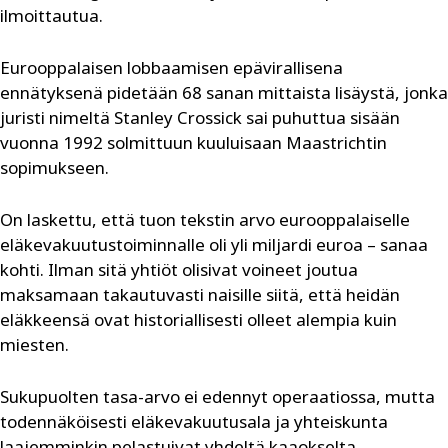
ilmoittautua.
Eurooppalaisen lobbaamisen epävirallisena
ennätyksenä pidetään 68 sanan mittaista lisäystä, jonka
juristi nimeltä Stanley Crossick sai puhuttua sisään
vuonna 1992 solmittuun kuuluisaan Maastrichtin
sopimukseen.
On laskettu, että tuon tekstin arvo eurooppalaiselle
eläkevakuutustoiminnalle oli yli miljardi euroa – sanaa
kohti. Ilman sitä yhtiöt olisivat voineet joutua
maksamaan takautuvasti naisille siitä, että heidän
eläkkeensä ovat historiallisesti olleet alempia kuin
miesten.
Sukupuolten tasa-arvo ei edennyt operaatiossa, mutta
todennäköisesti eläkevakuutusala ja yhteiskunta
laajemminkin pelastuivat yhdeltä kaaokselta.