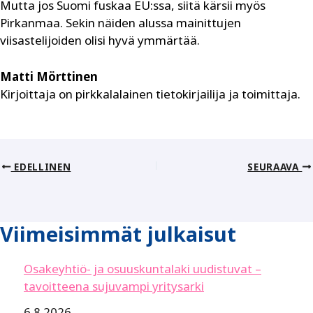
Mutta jos Suomi fuskaa EU:ssa, siitä kärsii myös
Pirkanmaa. Sekin näiden alussa mainittujen
viisastelijoiden olisi hyvä ymmärtää.
Matti Mörttinen
Kirjoittaja on pirkkalalainen tietokirjailija ja toimittaja.
EDELLINEN
SEURAAVA
Viimeisimmät julkaisut
Osakeyhtiö- ja osuuskuntalaki uudistuvat –
tavoitteena sujuvampi yritysarki
6.8.2026