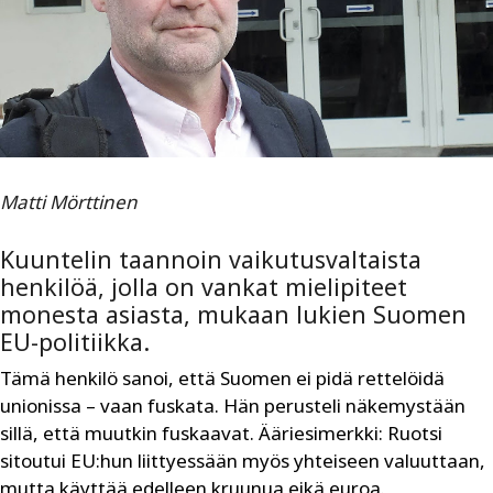
Matti Mörttinen
Kuuntelin taannoin vaikutusvaltaista
henkilöä, jolla on vankat mielipiteet
monesta asiasta, mukaan lukien Suomen
EU-politiikka.
Tämä henkilö sanoi, että Suomen ei pidä rettelöidä
unionissa – vaan fuskata. Hän perusteli näkemystään
sillä, että muutkin fuskaavat. Ääriesimerkki: Ruotsi
sitoutui EU:hun liittyessään myös yhteiseen valuuttaan,
mutta käyttää edelleen kruunua eikä euroa.