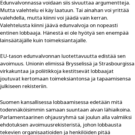
Edunvalvonnassa voidaan siis sivuuttaa argumentteja.
Mutta valehtelu ei käy laatuun. Tai ainahan voi yrittää
valehdella, mutta kiinni voi jäädä vain kerran.
Valehtelusta kiinni jäävä edunvalvoja on nopeasti
entinen lobbaaja. Hänestä ei ole hyötyä sen enempää
lainsäätäjälle kuin toimeksiantajalle.
EU-tason edunvalvonnan luotettavuutta edistää sen
avoimuus. Unionin elimissä Brysselissä ja Strasbourgissa
virkakuntaa ja poliitikkoja kestitsevät lobbaajat
joutuvat kertomaan toimeksiantonsa ja tapaamisensa
julkiseen rekisteriin.
Suomen kansallisessa lobbaamisessa edetään mitä
todennäköisimmin samaan suuntaan aivan lähiaikoina.
Parlamentaarinen ohjausryhmä sai joulun alla valmiiksi
ehdotuksen avoimuusrekisteristä, johon lobbausta
tekevien organisaatioiden ja henkilöiden pitää