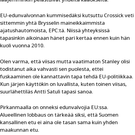
EU-edunvalvonnan kummisedäksi kutsuttu Crossick veti
sittemmin yhtä Brysselin maineikkaimmista
ajatushautomoista, EPC:tä. Niissä yhteyksissä
tapasinkin aikoinaan hänet pari kertaa ennen kuin hän
kuoli vuonna 2010.
Olen varma, että viisas mutta vaatimaton Stanley olisi
todistanut aika vahvasti sen puolesta, ettei
fuskaaminen ole kannattavin tapa tehdä EU-politiikkaa.
Kun järjen käyttökin on luvallista, kuten toinen viisas,
suurlähettiläs Antti Satuli tapasi sanoa.
Pirkanmaalla on onneksi edunvalvojia EU:ssa.
Alueellinen lobbaus on tärkeää siksi, että Suomen
kansallinen etu ei aina ole tasan sama kuin yhden
maakunnan etu.