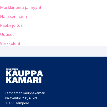
Markkinointi ja myynti
Näin sen näen
Pääkirjoitus
Uutiset
Verkkolehti
Tampereen kauppakamari
Kalevantie 2 D, 6. krs
33100 Tampere