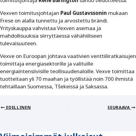
toimitusjohtaja
René Barington
sanoo tiedotteessa.
Vexven toimitusjohtajan
Paul Gustavssonin
mukaan
Frese on alalla tunnettu ja arvostettu brändi.
Yrityskauppa vahvistaa Vexven asemaa ja
mahdollisuuksia siirryttäessä vähähiiliseen
tulevaisuuteen.
Vexve on Euroopan johtava vaativien venttiiliratkaisujen
toimittaja energiasektorille ja valituille
energiaintensiivisille teollisuudenaloille. Vexve toimittaa
tuotteitaan yli 70 maahan ja työllistää noin 700 ihmistä
tehtaillaan Suomessa, Tšekeissä ja Saksassa.
EDELLINEN
SEURAAVA