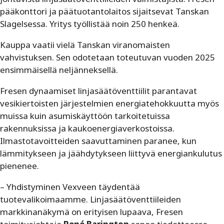
pääkonttori ja päätuotantolaitos sijaitsevat Tanskan
Slagelsessa. Yritys työllistää noin 250 henkeä.
Kauppa vaatii vielä Tanskan viranomaisten
vahvistuksen. Sen odotetaan toteutuvan vuoden 2025
ensimmäisellä neljänneksellä.
Fresen dynaamiset linjasäätöventtiilit parantavat
vesikiertoisten järjestelmien energiatehokkuutta myös
muissa kuin asumiskäyttöön tarkoitetuissa
rakennuksissa ja kaukoenergiaverkostoissa.
Ilmastotavoitteiden saavuttaminen paranee, kun
lämmitykseen ja jäähdytykseen liittyvä energiankulutus
pienenee.
– Yhdistyminen Vexveen täydentää
tuotevalikoimaamme. Linjasäätöventtiileiden
markkinanäkymä on erityisen lupaava, Fresen