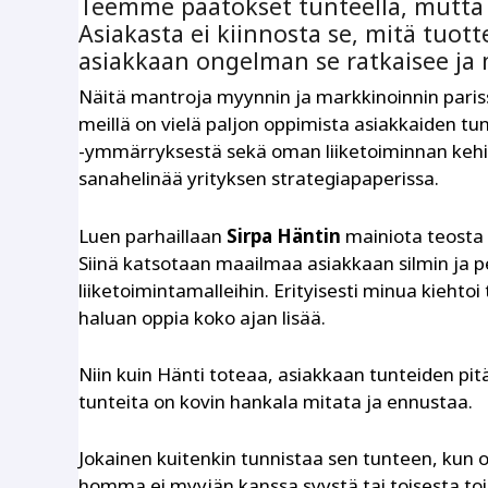
Teemme päätökset tunteella, mutta 
Asiakasta ei kiinnosta se, mitä tuott
asiakkaan ongelman se ratkaisee ja
Näitä mantroja myynnin ja markkinoinnin parissa
meillä on vielä paljon oppimista asiakkaiden t
-ymmärryksestä sekä oman liiketoiminnan kehit
sanahelinää yrityksen strategiapaperissa.
Luen parhaillaan
Sirpa Häntin
mainiota teosta
Siinä katsotaan maailmaa asiakkaan silmin ja p
liiketoimintamalleihin. Erityisesti minua kiehto
haluan oppia koko ajan lisää.
Niin kuin Hänti toteaa, asiakkaan tunteiden pi
tunteita on kovin hankala mitata ja ennustaa.
Jokainen kuitenkin tunnistaa sen tunteen, kun
homma ei myyjän kanssa syystä tai toisesta toi