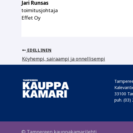
Jari Runsas
toimitusjohtaja
Effet Oy
EDELLINEN
Köyhempi, sairaampi ja onnellisempi
Tamperee
Kalevantie
33100 Ta
puh. (03)
© Tampereen kauppakamarilehti