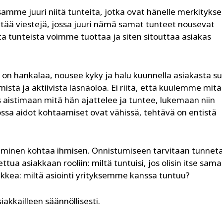
mme juuri niitä tunteita, jotka ovat hänelle merkityksel
tää viestejä, jossa juuri nämä samat tunteet nousevat
ta tunteista voimme tuottaa ja siten sitouttaa asiakas
on hankalaa, nousee kyky ja halu kuunnella asiakasta s
istä ja aktiivista läsnäoloa. Ei riitä, että kuulemme mitä
 aistimaan mitä hän ajattelee ja tuntee, lukemaan niin
jossa aidot kohtaamiset ovat vähissä, tehtävä on entistä
 ihminen kohtaa ihmisen. Onnistumiseen tarvitaan tunneta
a asiakkaan rooliin: miltä tuntuisi, jos olisin itse sam
ikkea: miltä asiointi yrityksemme kanssa tuntuu?
akkailleen säännöllisesti.