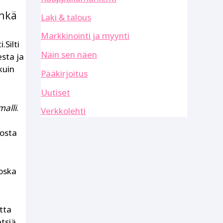
inkä
Laki & talous
Markkinointi ja myynti
Silti
Näin sen näen
sta ja
kuin
Pääkirjoitus
Uutiset
malli
.
Verkkolehti
josta
koska
tta
tsiä