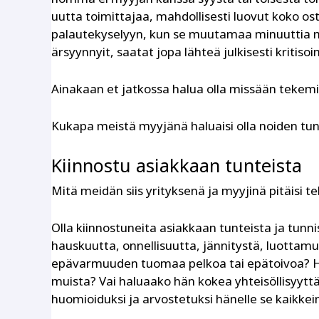
uutta toimittajaa, mahdollisesti luovut koko o
palautekyselyyn, kun se muutamaa minuuttia my
ärsyynnyit, saatat jopa lähteä julkisesti kritis
Ainakaan et jatkossa halua olla missään tekemis
Kukapa meistä myyjänä haluaisi olla noiden tu
Kiinnostu asiakkaan tunteista
Mitä meidän siis yrityksenä ja myyjinä pitäisi t
Olla kiinnostuneita asiakkaan tunteista ja tunnis
hauskuutta, onnellisuutta, jännitystä, luottamu
epävarmuuden tuomaa pelkoa tai epätoivoa? Ha
muista? Vai haluaako hän kokea yhteisöllisyyttä
huomioiduksi ja arvostetuksi hänelle se kaikkei