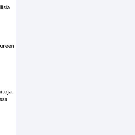
lisiä
uureen
itoja.
assa