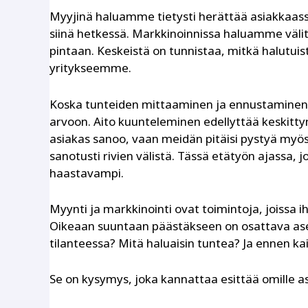
Myyjinä haluamme tietysti herättää asiakkaassa
siinä hetkessä. Markkinoinnissa haluamme välit
pintaan. Keskeistä on tunnistaa, mitkä halutuis
yritykseemme.
Koska tunteiden mittaaminen ja ennustaminen 
arvoon. Aito kuunteleminen edellyttää keskittym
asiakas sanoo, vaan meidän pitäisi pystyä myös
sanotusti rivien välistä. Tässä etätyön ajassa, 
haastavampi.
Myynti ja markkinointi ovat toimintoja, joissa
Oikeaan suuntaan päästäkseen on osattava asettu
tilanteessa? Mitä haluaisin tuntea? Ja ennen ka
Se on kysymys, joka kannattaa esittää omille asi