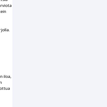
arviota
kein
jolla.
n iloa,
än
ottua