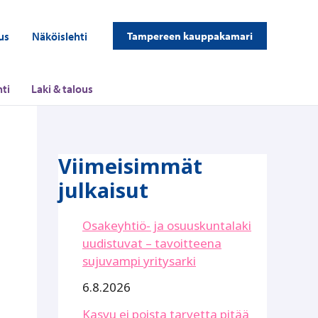
us
Näköislehti
Tampereen kauppakamari
ti
Laki & talous
Viimeisimmät
julkaisut
Osakeyhtiö- ja osuuskuntalaki
uudistuvat – tavoitteena
sujuvampi yritysarki
6.8.2026
Kasvu ei poista tarvetta pitää