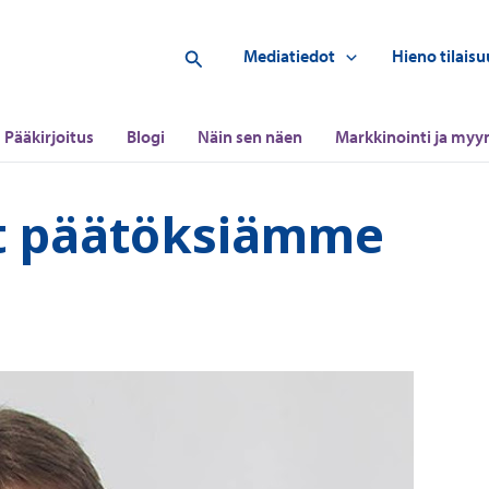
Hae
Mediatiedot
Hieno tilaisu
Pääkirjoitus
Blogi
Näin sen näen
Markkinointi ja myyn
at päätöksiämme