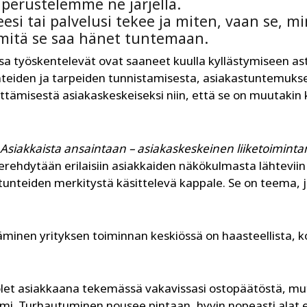
perustelemme ne järjellä.
eesi tai palvelusi tekee ja miten, vaan se, m
 mitä se saa hänet tuntemaan.
 työskentelevät ovat saaneet kuulla kyllästymiseen asti.
unteiden ja tarpeiden tunnistamisesta, asiakastuntemukse
tämisestä asiakaskeskeiseksi niin, että se on muutakin 
Asiakkaista ansaintaan – asiakaskeskeinen liiketoiminta
erehdytään erilaisiin asiakkaiden näkökulmasta lähteviin
i tunteiden merkitystä käsittelevä kappale. Se on teema, 
täminen yrityksen toiminnan keskiössä on haasteellista, 
 olet asiakkaana tekemässä vakavissasi ostopäätöstä, mu
mi. Turhautuminen nousee pintaan, hyvin nopeasti alat e