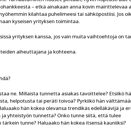
stohankkeesta – etkä ainakaan anna kovin mairittelevaa 
öhemmin kilahtaa puhelimeesi tai sähköpostiisi. Jos oi
oimaan kyseisen yrityksen toimintaa.
issä yrityksen kanssa, jos vain muita vaihtoehtoja on tar
nteiden aiheuttajana ja kohteena.
ehdä?
taa ne. Millaista tunnetta asiakas tavoittelee? Etsiikö hä
sta, helpotusta tai peräti toivoa? Pyrkiikö hän välttämä
luaako hän kokea olevansa trendikäs edelläkävijä ja er
 ja yhteistyön tunnetta? Onko tunne siitä, että tulee
n tärkein tunne? Haluaako hän kokea itsensä kauniiksi?