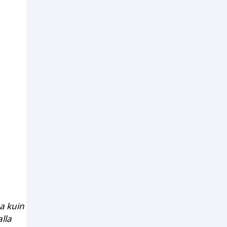
sa kuin
lla