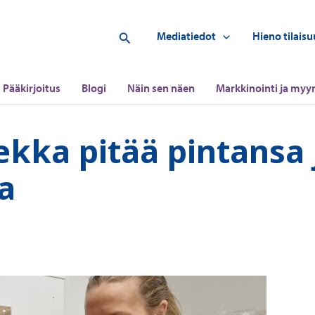
Hae
Mediatiedot
Hieno tilaisu
Pääkirjoitus
Blogi
Näin sen näen
Markkinointi ja myyn
 pitää pintansa ​​​​​​​
sa