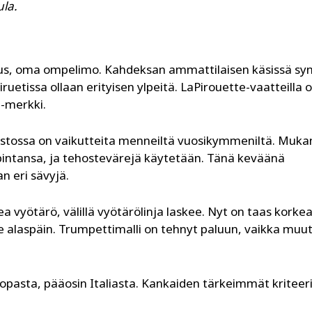
ula.
isuus, oma ompelimo. Kahdeksan ammattilaisen käsissä sy
ruetissa ollaan erityisen ylpeitä. LaPirouette-vaatteilla 
u-merkki.
istossa on vaikutteita menneiltä vuosikymmeniltä. Muka
ä pintansa, ja tehostevärejä käytetään. Tänä keväänä
n eri sävyjä.
kea vyötärö, välillä vyötärölinja laskee. Nyt on taas korkea
ee alaspäin. Trumpettimalli on tehnyt paluun, vaikka mu
opasta, pääosin Italiasta. Kankaiden tärkeimmät kriteeri