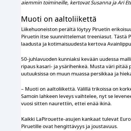
aiemmin toimineille, kertovat Susanna ja Ari Et
Muoti on aaltoliikettä
Liikehuoneiston perältä löytyy Piruetin eriko
Piruetin itse suunnittelemat treeniasut. Tästä Pi
laadusta ja kotimaisuudesta kertova Avainlipp
50-juhlavuoden kunniaksi kevään uudessa mall
ripaus kasari- ja ysärihenkeä. Musta väri pitä
uutuuksissa on muun muassa persikkaa ja hieka
– Muoti on aaltoliikettä. Välillä trikoissa on kor
Samoin lahkeen leveys vaihtelee, nyt se leven
vuosi sitten naurettiin, ettei enää ikinä.
Kaikki LaPirouette-asujen kankaat tulevat Euro
Piruetille ovat hengittävyys ja joustavuus.