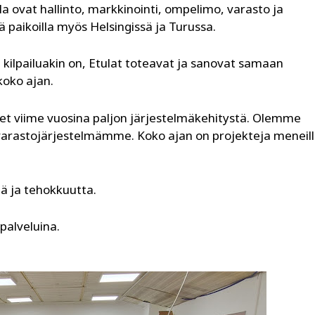
a ovat hallinto, markkinointi, ompelimo, varasto ja
ä paikoilla myös Helsingissä ja Turussa.
kilpailuakin on, Etulat toteavat ja sanovat samaan
koko ajan.
eet viime vuosina paljon järjestelmäkehitystä. Olemme
arastojärjestelmämme. Koko ajan on projekteja meneil
tä ja tehokkuutta.
 palveluina.