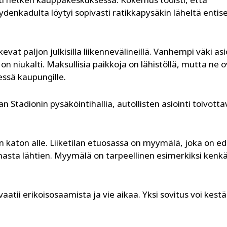
yydenkadulta löytyi sopivasti ratikkapysäkin läheltä entis
at paljon julkisilla liikennevälineillä. Vanhempi väki asi
 on niukalti. Maksullisia paikkoja on lähistöllä, mutta ne 
ssä kaupungille.
tadionin pysäköintihallia, autollisten asiointi toivotta
n katon alle. Liiketilan etuosassa on myymälä, joka on ed
asta lähtien. Myymälä on tarpeellinen esimerkiksi kenkä
vaatii erikoisosaamista ja vie aikaa. Yksi sovitus voi kest