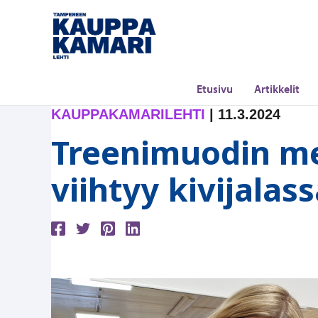
Siirry
sisältöön
Etusivu
Artikkelit
KAUPPAKAMARILEHTI
|
11.3.2024
Treenimuodin mekka
viihtyy kivijalas