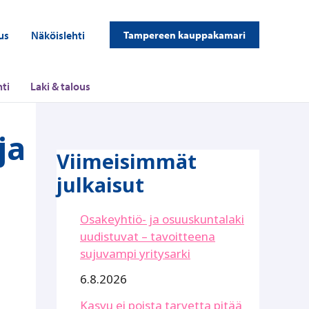
us
Näköislehti
Tampereen kauppakamari
ti
Laki & talous
ja
Viimeisimmät
julkaisut
Osakeyhtiö- ja osuuskuntalaki
uudistuvat – tavoitteena
sujuvampi yritysarki
6.8.2026
Kasvu ei poista tarvetta pitää