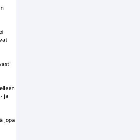
en
oi
ovat
vasti
elleen
- ja
ää jopa