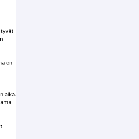
ntyvät
on
na on
n aika.
utama
t