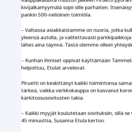
kivijalkamyymälä sopii sille parhaiten. Itsenäis
pankin 500-neliöinen toimitila.
– Valtaosa asiakkaistamme on nuoria, jotka kulkev
yleensä autolla, ja valitettavasti parkkipaikkoja
lähes aina täynnä. Tästä olemme olleet yhteyde
– Kunhan ihmiset oppivat käyttämään Tammelan S
helpottuu, Etulat arvelevat.
Piruetti on keskittänyt kaikki toimintonsa sama
tärkeä, vaikka verkkokauppa on kasvanut koron
kärkitossusovitusten takia.
– Kaikki myyjät koulutetaan sovituksiin, sillä se 
45 minuuttia, Susanna Etula kertoo.