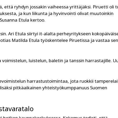
, että ryhdyn jossakin vaiheessa yrittäjäksi. Piruetti oli t
sesta, ja kun liikunta ja hyvinvointi olivat muutoinkin
, Susanna Etula kertoo.
in. Ari Etula siirtyi it-alalta perheyritykseen kokopäiväis
otias Matilda Etula työskentelee Piruetissa ja vastaa se
 voimistelun, luistelun, baletin ja tanssin harrastajille. U
voimistelun harrastustoimintaa, jota ruokkii tamperela
lisäksi pitkäaikainen yhteistyökumppanuus Suomen
stavaratalo
i hetken kauppakeskuksessa. Kokemus todisti, että