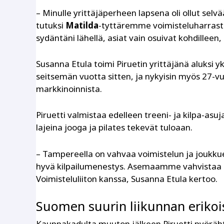
– Minulle yrittäjäperheen lapsena oli ollut selvää
tutuksi
Matilda
-tyttäremme voimisteluharrastuk
sydäntäni lähellä, asiat vain osuivat kohdilleen
Susanna Etula toimi Piruetin yrittäjänä aluksi yks
seitsemän vuotta sitten, ja nykyisin myös 27-vu
markkinoinnista.
Piruetti valmistaa edelleen treeni- ja kilpa-asuja
lajeina jooga ja pilates tekevät tuloaan.
– Tampereella on vahvaa voimistelun ja joukkue
hyvä kilpailumenestys. Asemaamme vahvistaa 
Voimisteluliiton kanssa, Susanna Etula kertoo.
Suomen suurin liikunnan erikoi
Kauppakadulta muuton jälkeen Piruetti pyöräht