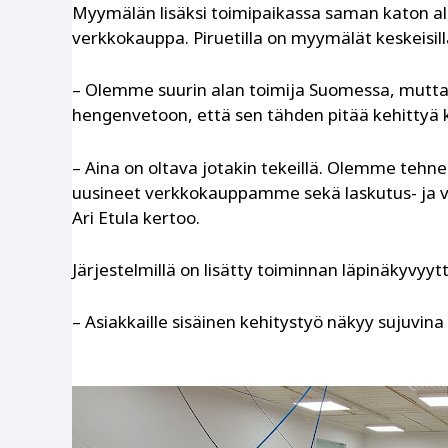
Myymälän lisäksi toimipaikassa saman katon all
verkkokauppa. Piruetilla on myymälät keskeisill
– Olemme suurin alan toimija Suomessa, mutta 
hengenvetoon, että sen tähden pitää kehittyä 
– Aina on oltava jotakin tekeillä. Olemme tehn
uusineet verkkokauppamme sekä laskutus- ja v
Ari Etula kertoo.
Järjestelmillä on lisätty toiminnan läpinäkyvyyt
– Asiakkaille sisäinen kehitystyö näkyy sujuvina