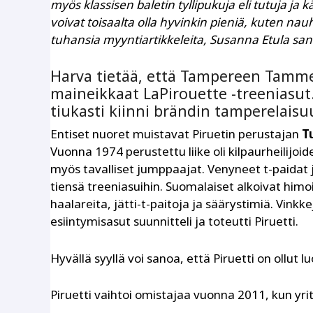
myös klassisen baletin tyllipukuja eli tutuja ja kä
voivat toisaalta olla hyvinkin pieniä, kuten nau
tuhansia myyntiartikkeleita, Susanna Etula san
Harva tietää, että Tampereen Tamme
maineikkaat LaPirouette -treeniasut
tiukasti kiinni brändin tamperelaisu
Entiset nuoret muistavat Piruetin perustajan
T
Vuonna 1974 perustettu liike oli kilpaurheilijoi
myös tavalliset jumppaajat. Venyneet t-paidat 
tiensä treeniasuihin. Suomalaiset alkoivat himoi
haalareita, jätti-t-paitoja ja säärystimiä. Vink
esiintymisasut suunnitteli ja toteutti Piruetti.
Hyvällä syyllä voi sanoa, että Piruetti on ollut 
Piruetti vaihtoi omistajaa vuonna 2011, kun yrity