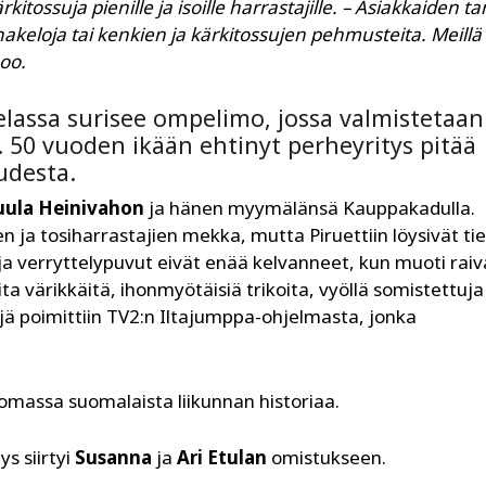
rkitossuja pienille ja isoille harrastajille. – Asiakkaiden t
hakeloja tai kenkien ja kärkitossujen pehmusteita. Meillä
oo.
lassa surisee ompelimo, jossa valmistetaan
. 50 vuoden ikään ehtinyt perheyritys pitää
udesta.
uula Heinivahon
ja hänen myymälänsä Kauppakadulla.
den ja tosiharrastajien mekka, mutta Piruettiin löysivät ti
ja verryttelypuvut eivät enää kelvanneet, kun muoti raiv
ta värikkäitä, ihonmyötäisiä trikoita, vyöllä somistettuja
kejä poimittiin TV2:n Iltajumppa-ohjelmasta, jonka
luomassa suomalaista liikunnan historiaa.
s siirtyi
Susanna
ja
Ari Etulan
omistukseen.