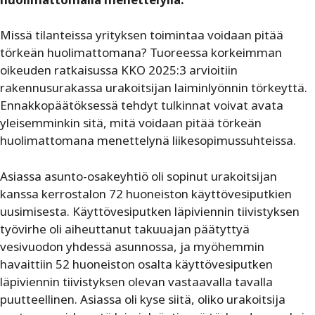
Missä tilanteissa yrityksen toimintaa voidaan pitää
törkeän huolimattomana? Tuoreessa korkeimman
oikeuden ratkaisussa KKO 2025:3 arvioitiin
rakennusurakassa urakoitsijan laiminlyönnin törkeyttä.
Ennakkopäätöksessä tehdyt tulkinnat voivat avata
yleisemminkin sitä, mitä voidaan pitää törkeän
huolimattomana menettelynä liikesopimussuhteissa.
Asiassa asunto-osakeyhtiö oli sopinut urakoitsijan
kanssa kerrostalon 72 huoneiston käyttövesiputkien
uusimisesta. Käyttövesiputken läpiviennin tiivistyksen
työvirhe oli aiheuttanut takuuajan päätyttyä
vesivuodon yhdessä asunnossa, ja myöhemmin
havaittiin 52 huoneiston osalta käyttövesiputken
läpiviennin tiivistyksen olevan vastaavalla tavalla
puutteellinen. Asiassa oli kyse siitä, oliko urakoitsija