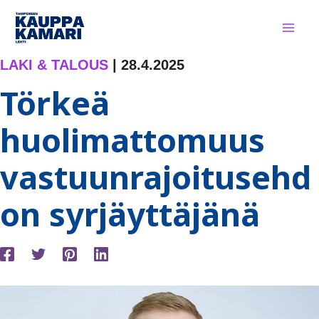
Siirry
sisältöön
LAKI & TALOUS
|
28.4.2025
Törkeä
huolimattomuus
vastuunrajoitusehd
on syrjäyttäjänä