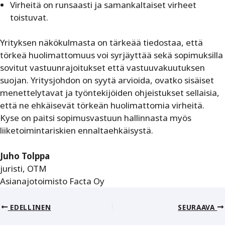
Virheitä on runsaasti ja samankaltaiset virheet
toistuvat.
Yrityksen näkökulmasta on tärkeää tiedostaa, että
törkeä huolimattomuus voi syrjäyttää sekä sopimuksilla
sovitut vastuunrajoitukset että vastuuvakuutuksen
suojan. Yritysjohdon on syytä arvioida, ovatko sisäiset
menettelytavat ja työntekijöiden ohjeistukset sellaisia,
että ne ehkäisevät törkeän huolimattomia virheitä.
Kyse on paitsi sopimusvastuun hallinnasta myös
liiketoimintariskien ennaltaehkäisystä.
Juho Tolppa
juristi, OTM
Asianajotoimisto Facta Oy
EDELLINEN
SEURAAVA