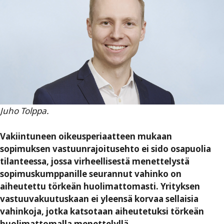
Juho Tolppa.
Vakiintuneen oikeusperiaatteen mukaan
sopimuksen vastuunrajoitusehto ei sido osapuolia
tilanteessa, jossa virheellisestä menettelystä
sopimuskumppanille seurannut vahinko on
aiheutettu törkeän huolimattomasti. Yrityksen
vastuuvakuutuskaan ei yleensä korvaa sellaisia
vahinkoja, jotka katsotaan aiheutetuksi törkeän
huolimattomalla menettelyllä.