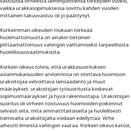
vastuussa virheestä laiminlyöntiensä törkeyden vuoksi,
vaikka urakkasopimuksessa sovittu kahden vuoden
mittainen takuuvastuu oli jo päättynyt.
Korkeimman oikeuden mukaan törkeää
huolimattomuutta on ainakin tietoinen
piittaamattomuus vahingon välttämiseksi tarpeellisista
huolellisuusvaatimuksista.
Korkein oikeus totesi, että urakkasuorituksen
asianmukaisuuden arvioinnissa on otettava huomioon
urakoitsijaa velvoittava lainsäädäntö ja muut
määräykset, urakoitsijan työsuoritusta koskevat
sopimusmääräykset ja hyvä rakennustapa. Urakoitsijan
suoritus oli virheen toistuvuus huomioiden poikennut
selvästi siitä, mitä ammattitaitoiselta ja huolellisesti
toimivalta urakoitsijalta voidaan edellyttää. Virhe
aiheutti ilmeistä vahingon vaaraa. Korkein oikeus katsoi,