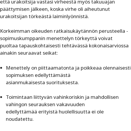
että urakoitsija vastasi virheestä myös takuuajan
päättymisen jälkeen, koska virhe oli aiheutunut
urakoitsijan törkeästä laiminlyönnistä.
Korkeimman oikeuden ratkaisukäytännön perusteella ­
sopimuskumppanin menettelyn törkeyttä voivat
puoltaa ­tapauskohtaisesti tehtävässä kokonaisarviossa
ainakin seuraavat ­seikat:
Menettely on piittaamatonta ja poikkeaa olennaisesti
sopimuksen edellyttämästä
asianmukaisesta suorituksesta.
Toimintaan liittyvän vahinkoriskin ja mahdollisen
vahingon seurauksen vakavuuden
edellyttämää erityistä huolellisuutta ei ole
noudatettu.