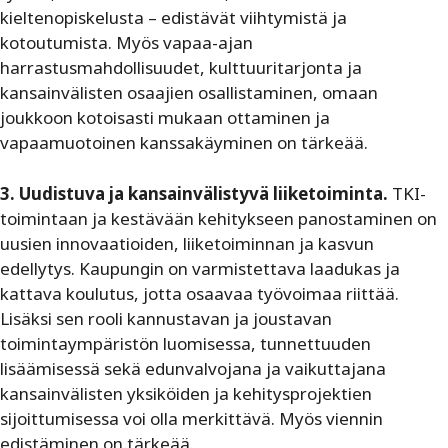
kieltenopiskelusta – edistävät viihtymistä ja
kotoutumista. Myös vapaa-ajan
harrastusmahdollisuudet, kulttuuritarjonta ja
kansainvälisten osaajien osallistaminen, omaan
joukkoon kotoisasti mukaan ottaminen ja
vapaamuotoinen kanssakäyminen on tärkeää.
3. Uudistuva ja kansainvälistyvä liiketoiminta.
TKI-
toimintaan ja kestävään kehitykseen panostaminen on
uusien innovaatioiden, liiketoiminnan ja kasvun
edellytys. Kaupungin on varmistettava laadukas ja
kattava koulutus, jotta osaavaa työvoimaa riittää.
Lisäksi sen rooli kannustavan ja joustavan
toimintaympäristön luomisessa, tunnettuuden
lisäämisessä sekä edunvalvojana ja vaikuttajana
kansainvälisten yksiköiden ja kehitysprojektien
sijoittumisessa voi olla merkittävä. Myös viennin
edistäminen on tärkeää.