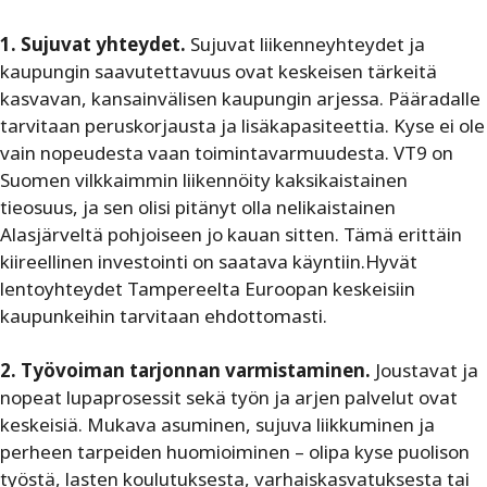
1. Sujuvat yhteydet.
Sujuvat liikenneyhteydet ja
kaupungin saavutettavuus ovat keskeisen tärkeitä
kasvavan, kansainvälisen kaupungin arjessa. Pääradalle
tarvitaan peruskorjausta ja lisäkapasiteettia. Kyse ei ole
vain nopeudesta vaan toimintavarmuudesta. VT9 on
Suomen vilkkaimmin liikennöity kaksikaistainen
tieosuus, ja sen olisi pitänyt olla nelikaistainen
Alasjärveltä pohjoiseen jo kauan sitten. Tämä erittäin
kiireellinen investointi on saatava käyntiin.Hyvät
lentoyhteydet Tampereelta Euroopan keskeisiin
kaupunkeihin tarvitaan ehdottomasti.
2. Työvoiman tarjonnan varmistaminen.
Joustavat ja
nopeat lupaprosessit sekä työn ja arjen palvelut ovat
keskeisiä. Mukava asuminen, sujuva liikkuminen ja
perheen tarpeiden huomioiminen – olipa kyse puolison
työstä, lasten koulutuksesta, varhaiskasvatuksesta tai