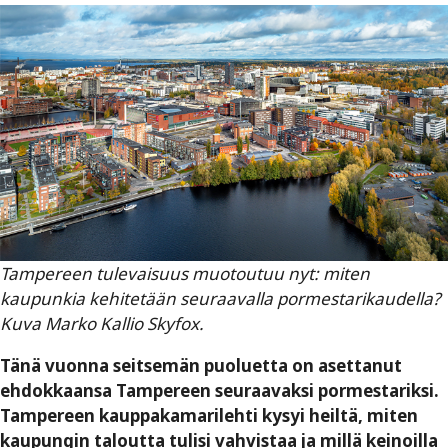
Tampereen tulevaisuus muotoutuu nyt: miten
kaupunkia kehitetään seuraavalla pormestarikaudella?
Kuva Marko Kallio Skyfox.
Tänä vuonna seitsemän puoluetta on asettanut
ehdokkaansa Tampereen seuraavaksi pormestariksi.
Tampereen kauppakamarilehti kysyi heiltä, miten
kaupungin taloutta tulisi vahvistaa ja millä keinoilla