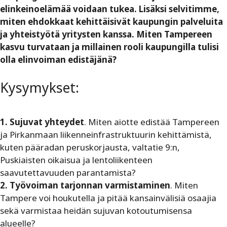
elinkeinoelämää voidaan tukea. Lisäksi selvitimme,
miten ehdokkaat kehittäisivät kaupungin palveluita
ja yhteistyötä yritysten kanssa. Miten Tampereen
kasvu turvataan ja millainen rooli kaupungilla tulisi
olla elinvoiman edistäjänä?
Kysymykset:
1. Sujuvat yhteydet
. Miten aiotte edistää Tampereen
ja Pirkanmaan liikenne­infrastruktuurin kehittämistä,
kuten pääradan peruskorjausta, valtatie 9:n,
Puskiaisten oikaisua ja lentoliikenteen
saavutettavuuden parantamista?
2. Työvoiman tarjonnan varmistaminen
. Miten
Tampere voi houkutella ja pitää kansainvälisiä osaajia
sekä varmistaa heidän sujuvan kotoutumisensa
alueelle?