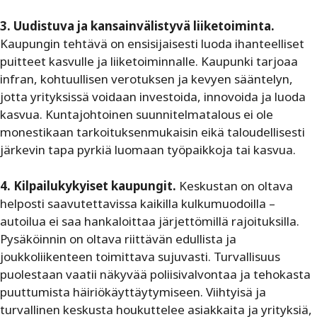
3. Uudistuva ja kansainvälistyvä liiketoiminta.
Kaupungin tehtävä on ensisijaisesti luoda ihanteelliset
puitteet kasvulle ja liiketoiminnalle. Kaupunki tarjoaa
infran, kohtuullisen verotuksen ja kevyen sääntelyn,
jotta yrityksissä voidaan investoida, innovoida ja luoda
kasvua. Kuntajohtoinen suunnitelmatalous ei ole
monestikaan tarkoituksenmukaisin eikä taloudellisesti
järkevin tapa pyrkiä luomaan työpaikkoja tai kasvua.
4. Kilpailukykyiset kaupungit.
Keskustan on oltava
helposti saavutettavissa kaikilla kulkumuodoilla –
autoilua ei saa hankaloittaa järjettömillä rajoituksilla.
Pysäköinnin on oltava riittävän edullista ja
joukkoliikenteen toimittava sujuvasti. Turvallisuus
puolestaan vaatii näkyvää poliisivalvontaa ja tehokasta
puuttumista häiriökäyttäytymiseen. Viihtyisä ja
turvallinen keskusta houkuttelee asiakkaita ja yrityksiä,