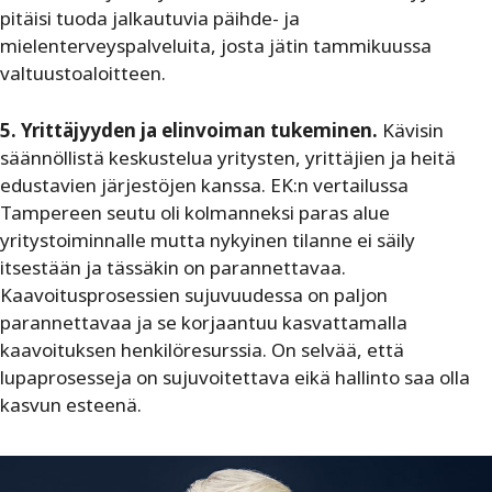
pitäisi tuoda jalkautuvia päihde- ja
mielenterveyspalveluita, josta jätin tammikuussa
valtuustoaloitteen.
5. Yrittäjyyden ja elinvoiman tukeminen.
Kävisin
säännöllistä keskustelua yritysten, yrittäjien ja heitä
edustavien järjestöjen kanssa. EK:n vertailussa
Tampereen seutu oli kolmanneksi paras alue
yritystoiminnalle mutta nykyinen tilanne ei säily
itsestään ja tässäkin on parannettavaa.
Kaavoitusprosessien sujuvuudessa on paljon
parannettavaa ja se korjaantuu kasvattamalla
kaavoituksen henkilöresurssia. On selvää, että
lupaprosesseja on sujuvoitettava eikä hallinto saa olla
kasvun esteenä.