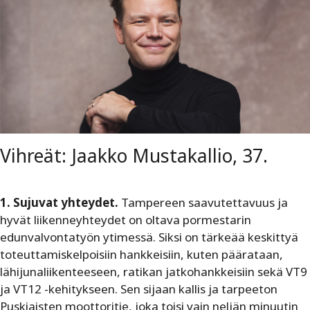
Vihreät: Jaakko Mustakallio, 37.
1. Sujuvat yhteydet.
Tampereen saavutettavuus ja
hyvät liikenneyhteydet on oltava pormestarin
edunvalvontatyön ytimessä. Siksi on tärkeää keskittyä
toteuttamiskelpoisiin hankkeisiin, kuten päärataan,
lähijunaliikenteeseen, ratikan jatkohankkeisiin sekä VT9
ja VT12 -kehitykseen. Sen sijaan kallis ja tarpeeton
Puskiaisten moottoritie, joka toisi vain neljän minuutin