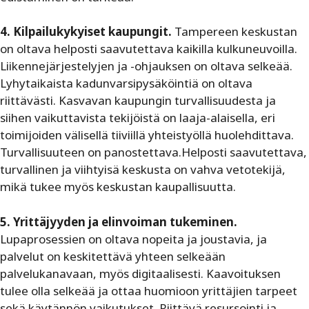
4. Kilpailukykyiset kaupungit.
Tampereen keskustan
on oltava helposti saavutettava kaikilla kulkuneuvoilla.
Liikennejärjestelyjen ja -ohjauksen on oltava selkeää.
Lyhytaikaista kadunvarsipysäköintiä on oltava
riittävästi. Kasvavan kaupungin turvallisuudesta ja
siihen vaikuttavista tekijöistä on laaja-alaisella, eri
toimijoiden välisellä tiiviillä yhteistyöllä huolehdittava.
Turvallisuuteen on panostettava.Helposti saavutettava,
turvallinen ja viihtyisä keskusta on vahva vetotekijä,
mikä tukee myös keskustan kaupallisuutta.
5. Yrittäjyyden ja elinvoiman tukeminen.
Lupaprosessien on oltava nopeita ja joustavia, ja
palvelut on keskitettävä yhteen selkeään
palvelukanavaan, myös digitaalisesti. Kaavoituksen
tulee olla selkeää ja ottaa huomioon yrittäjien tarpeet
sekä käytännön vaikutukset. Riittävä resursointi ja