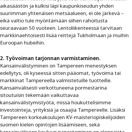
aikasäästön ja kulkisi läpi kaupunkiseudun yhden
suurimman yhtenäisen metsäalueen, ei ole järkevä –
eikä valtio tule myöntämään siihen rahoitusta
seuraavaan 50 vuoteen. Lentoliikenteessä tarvitaan
markkinaehtoisesti lisää reittejä Tukholmaan ja muihin
Euroopan hubeihin.
2. Työvoiman tarjonnan varmistaminen.
Kansainvälistyminen on Tampereen menestyksen
edellytys, oli kyseessä sitten pääomat, työvoima tai
markkinat Tampereella valmistetuille tuotteille.
Kansainvälisesti verkottuneena pormestarina
sitoutuisin tekemään vaikuttavaa
kansainvälistymistyötä, missä houkuttelisimme
investointeja, yrityksiä ja osaajia Tampereelle. Lisäksi
Tampereen korkeakoulujen KV-maisteriopiskelijoiden
suomen kielen opintojen lisäämiseen, sekä
kansainväliseen kouluun panostaminen on olennaista.