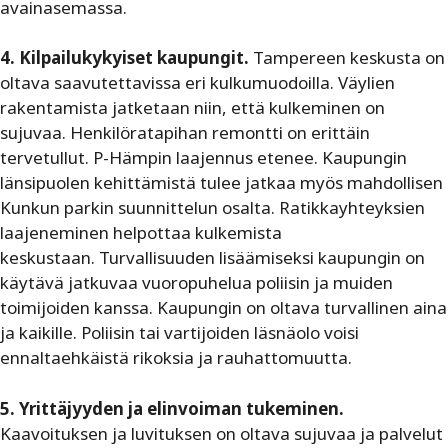
avainasemassa.
4. Kilpailukykyiset kaupungit.
Tampereen keskusta on
oltava saavutettavissa eri kulkumuodoilla. Väylien
rakentamista jatketaan niin, että kulkeminen on
sujuvaa. Henkilöratapihan remontti on erittäin
tervetullut. P-Hämpin laajennus etenee. Kaupungin
länsipuolen kehittämistä tulee jatkaa myös mahdollisen
Kunkun parkin suunnittelun osalta. Ratikkayhteyksien
laajeneminen helpottaa kulkemista
keskustaan. Turvallisuuden lisäämiseksi kaupungin on
käytävä jatkuvaa vuoropuhelua poliisin ja muiden
toimijoiden kanssa. Kaupungin on oltava turvallinen aina
ja kaikille. Poliisin tai vartijoiden läsnäolo voisi
ennaltaehkäistä rikoksia ja rauhattomuutta.
5. Yrittäjyyden ja elinvoiman tukeminen.
Kaavoituksen ja luvituksen on oltava sujuvaa ja palvelut