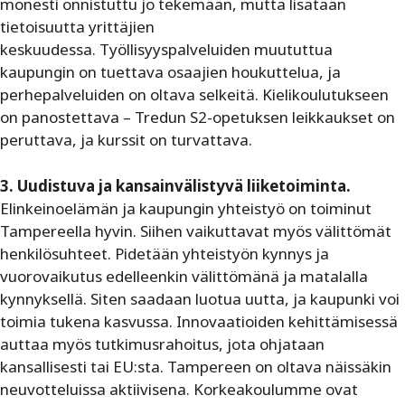
monesti onnistuttu jo tekemään, mutta lisätään
tietoisuutta yrittäjien
keskuudessa. Työllisyyspalveluiden muututtua
kaupungin on tuettava osaajien houkuttelua, ja
perhepalveluiden on oltava selkeitä. Kielikoulutukseen
on panostettava – Tredun S2-opetuksen leikkaukset on
peruttava, ja kurssit on turvattava.
3. Uudistuva ja kansainvälistyvä liiketoiminta.
Elinkeinoelämän ja kaupungin yhteistyö on toiminut
Tampereella hyvin. Siihen vaikuttavat myös välittömät
henkilösuhteet. Pidetään yhteistyön kynnys ja
vuorovaikutus edelleenkin välittömänä ja matalalla
kynnyksellä. Siten saadaan luotua uutta, ja kaupunki voi
toimia tukena kasvussa. Innovaatioiden kehittämisessä
auttaa myös tutkimusrahoitus, jota ohjataan
kansallisesti tai EU:sta. Tampereen on oltava näissäkin
neuvotteluissa aktiivisena. Korkeakoulumme ovat