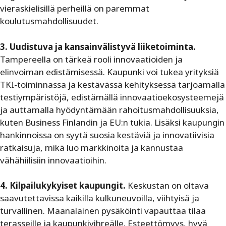
vieraskielisillä perheillä on paremmat
koulutusmahdollisuudet.
3. Uudistuva ja kansainvälistyvä liiketoiminta.
Tampereella on tärkeä rooli innovaatioiden ja
elinvoiman edistämisessä. Kaupunki voi tukea yrityksiä
TKI-toiminnassa ja kestävässä kehityksessä tarjoamalla
testiympäristöjä, edistämällä innovaatioekosysteemejä
ja auttamalla hyödyntämään rahoitusmahdollisuuksia,
kuten Business Finlandin ja EU:n tukia. Lisäksi kaupungin
hankinnoissa on syytä suosia kestäviä ja innovatiivisia
ratkaisuja, mikä luo markkinoita ja kannustaa
vähähiilisiin innovaatioihin.
4. Kilpailukykyiset kaupungit.
Keskustan on oltava
saavutettavissa kaikilla kulkuneuvoilla, viihtyisä ja
turvallinen. Maanalainen pysäköinti vapauttaa tilaa
terasseille ja kaupunkivihreälle. Esteettömyys, hyvä