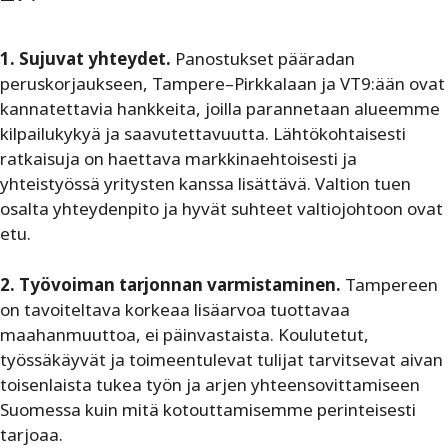
1. Sujuvat yhteydet.
Panostukset pääradan
peruskorjaukseen, Tampere–Pirkkalaan ja VT9:ään ovat
kannatettavia hankkeita, joilla parannetaan alueemme
kilpailukykyä ja saavutettavuutta. Lähtökohtaisesti
ratkaisuja on haettava markkinaehtoisesti ja
yhteistyössä yritysten kanssa lisättävä. Valtion tuen
osalta yhteydenpito ja hyvät suhteet valtiojohtoon ovat
etu.
2. Työvoiman tarjonnan varmistaminen.
Tampereen
on tavoiteltava korkeaa lisäarvoa tuottavaa
maahanmuuttoa, ei päinvastaista. Koulutetut,
työssäkäyvät ja toimeentulevat tulijat tarvitsevat aivan
toisenlaista tukea työn ja arjen yhteensovittamiseen
Suomessa kuin mitä kotouttamisemme perinteisesti
tarjoaa.