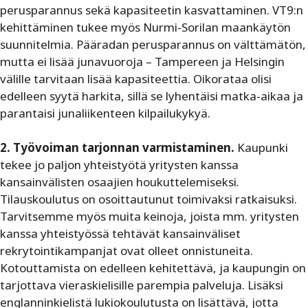
perusparannus sekä kapasiteetin kasvattaminen. VT9:n
kehittäminen tukee myös Nurmi-Sorilan maankäytön
suunnitelmia. Pääradan perusparannus on välttämätön,
mutta ei lisää junavuoroja – Tampereen ja Helsingin
välille tarvitaan lisää kapasiteettia. Oikorataa olisi
edelleen syytä harkita, sillä se lyhentäisi matka-aikaa ja
parantaisi junaliikenteen kilpailukykyä.
2. Työvoiman tarjonnan varmistaminen.
Kaupunki
tekee jo paljon yhteistyötä yritysten kanssa
kansainvälisten osaajien houkuttelemiseksi.
Tilauskoulutus on osoittautunut toimivaksi ratkaisuksi.
Tarvitsemme myös muita keinoja, joista mm. yritysten
kanssa yhteistyössä tehtävät kansainväliset
rekrytointikampanjat ovat olleet onnistuneita.
Kotouttamista on edelleen kehitettävä, ja kaupungin on
tarjottava vieraskielisille parempia palveluja. Lisäksi
englanninkielistä lukiokoulutusta on lisättävä, jotta