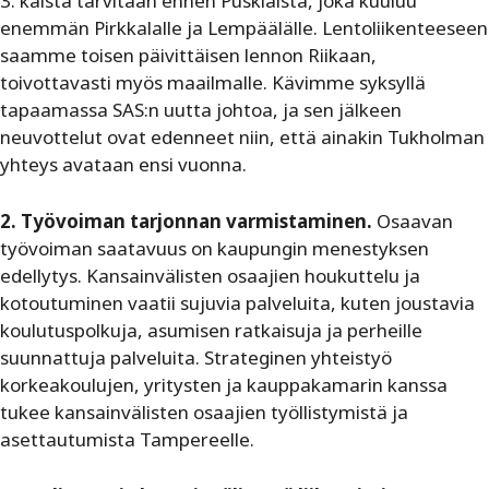
3. kaista tarvitaan ennen Puskiaista, joka kuuluu
enemmän Pirkkalalle ja Lempäälälle. Lentoliikenteeseen
saamme toisen päivittäisen lennon Riikaan,
toivottavasti myös maailmalle. Kävimme syksyllä
tapaamassa SAS:n uutta johtoa, ja sen jälkeen
neuvottelut ovat edenneet niin, että ainakin Tukholman
yhteys avataan ensi vuonna.
2. Työvoiman tarjonnan varmistaminen.
Osaavan
työvoiman saatavuus on kaupungin menestyksen
edellytys. Kansainvälisten osaajien houkuttelu ja
kotoutuminen vaatii sujuvia palveluita, kuten joustavia
koulutuspolkuja, asumisen ratkaisuja ja perheille
suunnattuja palveluita. Strateginen yhteistyö
korkeakoulujen, yritysten ja kauppakamarin kanssa
tukee kansainvälisten osaajien työllistymistä ja
asettautumista Tampereelle.