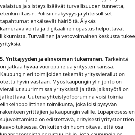
valaistus ja siisteys lisäävät turvallisuuden tunnetta,
etenkin iltaisin. Poliisin näkyvyys ja yhteisölliset
tapahtumat ehkäisevät häiriöitä. Älykäs
kameravalvonta ja digitaalinen opastus helpottavat
liikkumista. Turvallinen ja vetovoimainen keskusta tukee
yrityksiä.
5. Yrittäjyyden ja elinvoiman tukeminen.
Tärkeintä
on jatkaa hyvää vuoropuhelua yritysten kanssa.
Kaupungin eri toimijoiden tekemät yritysvierailut on
otettu hyvin vastaan. Myös kaupungin ylin johto on
vieraillut suurimmissa yrityksissä ja tätä jalkatyötä on
jatkettava. Uutena yhteistyöfoorumina voisi toimia
elinkeinopoliittinen toimikunta, joka loisi pysyvän
rakenteen yrittäjien ja kaupungin välille. Lupaprosessien
sujuvoittamista on edistettävä, erityisesti yritystonttien
kaavoituksessa. On kuitenkin huomioitava, että osa
lupaprosesseista perustuu lakiin, jota kaupungin on