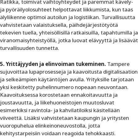
Ratikka, toimivat vaihtoyhteydet ja paremmat kävely-
ja pyöräilyolosuhteet helpottavat liikkumista, kun taas
älyliikenne optimoi autoilun ja logistiikan. Turvallisuutta
vahvistetaan valaistuksella, päihdejärjestötyötä
tekevien tuella, yhteisöllisillä ratkaisuilla, tapahtumilla ja
viranomaisyhteistyöllä, jotka luovat elävyyttä ja lisäävät
turvallisuuden tunnetta.
5. Yrittäjyyden ja elinvoiman tukeminen.
Tampere
sujuvoittaa lupaprosesseja ja kaavoitusta digitalisaation
ja selkeämpien käytäntöjen avulla. Yrityksille tarjotaan
yksi keskitetty puhelinnumero nopeaan neuvontaan.
Kaavoituksessa korostetaan ennakoitavuutta ja
joustavuutta, ja liikehuoneistojen muutosluvat
esimerkiksi ravintola- ja kahvilatiloiksi käsitellään
viiveettä. Lisäksi vahvistetaan kaupungin ja yritysten
vuoropuhelua elinkeinoneuvostolla, jotta
kehitystarpeisiin voidaan reagoida tehokkaasti.