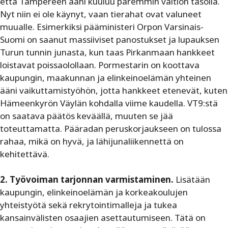
että Tampereen ääni kuuluu paremmin valtion tasolla.
Nyt niin ei ole käynyt, vaan tierahat ovat valuneet
muualle. Esimerkiksi pääministeri Orpon Varsinais-
Suomi on saanut massiiviset panostukset ja lupauksen
Turun tunnin junasta, kun taas Pirkanmaan hankkeet
loistavat poissaolollaan. Pormestarin on koottava
kaupungin, maakunnan ja elinkeinoelämän yhteinen
ääni vaikuttamistyöhön, jotta hankkeet etenevät, kuten
Hämeenkyrön Väylän kohdalla viime kaudella. VT9:stä
on saatava päätös keväällä, muuten se jää
toteuttamatta. Pääradan peruskorjaukseen on tulossa
rahaa, mikä on hyvä, ja lähijunaliikennettä on
kehitettävä.
2. Työvoiman tarjonnan varmistaminen.
Lisätään
kaupungin, elinkeinoelämän ja korkeakoulujen
yhteistyötä sekä rekrytointimalleja ja tukea
kansainvälisten osaajien asettautumiseen. Tätä on