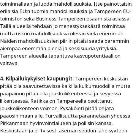
toiminnallaan ja luoda mahdollisuuksia. Itse painottaisin
erilaisia EU:n tuomia mahdollisuuksia ja Tampereen EU-
toimiston sekä Business Tampereen osaamista asiassa.
Tällä alueella tehdään jo menestyksekästä toimintaa
mutta uskon mahdollisuuksia olevan vielä enemmän.
Näiden mahdollisuuksien piiriin pitäisi saada paremmin
aiempaa enemmän pieniä ja keskisuuria yrityksiä.
Tampereen alueella tapahtuva kasvupotentiaali on
valtava.
4. Kilpailukykyiset kaupungit.
Tampereen keskustan
pitää olla saavutettavissa kaikilla kulkumuodoilla mutta
pääpainon pitää olla joukkoliikenteessä ja kevyessä
liikenteessä. Ratikka on Tampereella osoittanut
joukkoliikenteen voiman. Pysäköinti pitää ohjata
pääosin maan alle. Turvallisuutta parannetaan yhdessä
Pirkanmaan hyvinvointialueen ja poliisin kanssa.
Keskustaan ja erityisesti aseman seudun läheisyyteen