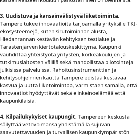
3. Uudistuva ja kansainvälistyvä liiketoiminta.
Tampere tukee innovaatioita tarjoamalla yrityksille TKI-
ekosysteemejä, kuten sirutoiminnan alusta,
Hiedanrannan kestävän kehityksen testialue ja
Tarastenjärven kiertotalouskeskittymä. Kaupunki
vauhdittaa yhteistyötä yritysten, korkeakoulujen ja
tutkimuslaitosten välillä sekä mahdollistaa pilotointeja
julkisissa palveluissa. Rahoitusinstrumenttien ja
kehitysohjelmien kautta Tampere edistää kestävää
kasvua ja uutta liiketoimintaa, varmistaen samalla, että
innovaatiot hyödyttävät sekä elinkeinoelämää että
kaupunkilaisia.
4. Kilpailukykyiset kaupungit.
Tampereen keskusta
säilyttää vetovoimansa yhdistämällä sujuvan
saavutettavuuden ja turvallisen kaupunkiympäristön.