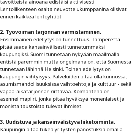
tavoitteista ainoana edistäisi aktiivisesti.
Lentoliikenteen osalta neuvottelukumppanina olisivat
ennen kaikkea lentoyhtiöt.
2. Työvoiman tarjonnan varmistaminen.
Ensimmäinen edellytys on tunnettuus. Tamperetta
pitää saada kansainvälisesti tunnetummaksi
kaupungiksi. Suomi tunnetaan nykyään maailmalla
entistä paremmin mutta ongelmana on, että Suomesta
tunnetaan lähinnä Helsinki. Toinen edellytys on
kaupungin viihtyisyys. Palveluiden pitää olla kunnossa,
asumismahdollisuuksissa vaihtoehtoja ja kulttuuri- sekä
vapaa-aikatarjonnan riittävää. Kolmantena on
asenneilmapiiri, jonka pitää hyväksyä monenlaiset ja
monista taustoista tulevat ihmiset.
3. Uudistuva ja kansainvälistyvä liiketoiminta.
Kaupungin pitää tukea yritysten panostuksia omalla