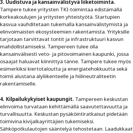
3. Uudistuva ja kansainvälistyvä liiketoiminta.
Tampere tukee yritysten TKI-toimintaa edistämällä
korkeakoulujen ja yritysten yhteistyötä. Startupien
kasvua vauhditetaan tukemalla kansainvälistymistä ja
elinvoimaisten ekosysteemien rakentamista. Yrityksille
tarjotaan tarvittavat tontit ja infrastruktuuri kasvun
mahdollistamiseksi. Tampereen tulee olla
kansainvälisesti veto- ja pitovoimainen kaupunki, jossa
osaajat haluavat kiinnittyä tänne. Tampere tukee myös
esimerkiksi kiertotaloutta ja energiatehokkuutta sekä
toimii alustana älyliikenteelle ja hiilineutraliteetin
rakentamiselle.
4. Kilpailukykyiset kaupungit.
Tampereen keskustan
elinvoima turvataan kehittämällä saavutettavuutta ja
turvallisuutta. Keskustan pysäköintiratkaisut pidetään
toimivina kivijalkayrittäjien tukemiseksi.
Sähköpotkulautojen sääntelyä tehostetaan. Laadukkaat