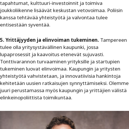
tapahtumat, kulttuuri-investoinnit ja toimiva
joukkoliikenne lisäävät keskustan vetovoimaa. Poliisin
kanssa tehtävää yhteistyötä ja valvontaa tulee
entisestään syventää.
5. Yrittäjyyden ja elinvoiman tukeminen.
Tampereen
tulee olla yritysystävällinen kaupunki, jossa
lupaprosessit ja kaavoitus etenevät sujuvasti.
Tonttivarannon turvaaminen yrityksille ja startupien
tukeminen luovat elinvoimaa. Kaupungin ja yritysten
yhteistyötä vahvistetaan, ja innovatiivisia hankintoja
kehitetään uusien ratkaisujen synnyttämiseksi. Olemme
juuri perustamassa myös kaupungin ja yrittäjien välistä
elinkeinopoliittista toimikuntaa.