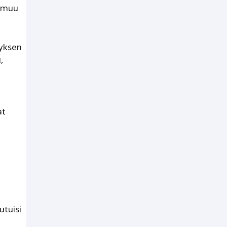
a muu
tyksen
,
at
utuisi