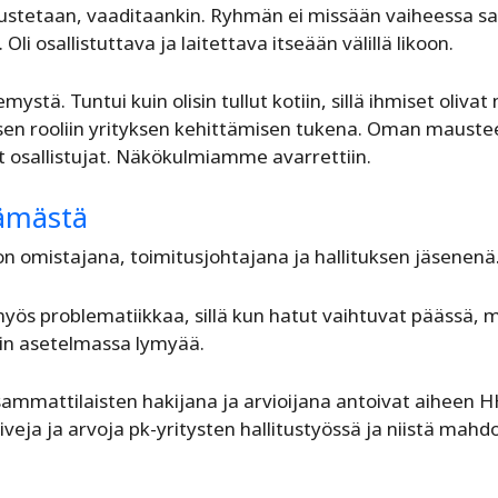
ustetaan, vaaditaankin. Ryhmän ei missään vaiheessa sal
li osallistuttava ja laitettava itseään välillä likoon.
stä. Tuntui kuin olisin tullut kotiin, sillä ihmiset olivat 
sen rooliin yrityksen kehittämisen tukena. Oman maust
eet osallistujat. Näkökulmiamme avarrettiin.
lämästä
n omistajana, toimitusjohtajana ja hallituksen jäsenenä
y myös problematiikkaa, sillä kun hatut vaihtuvat päässä, 
in asetelmassa lymyää.
usammattilaisten hakijana ja arvioijana antoivat aiheen H
veja ja arvoja pk-yritysten hallitustyössä ja niistä mahdol