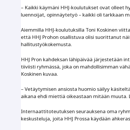
– Kaikki käymäni HHJ-koulutukset ovat olleet h
luennoijat, opinnäytetyö – kaikki oli tarkkaan mi
Aiemmilla HHJ-koulutuksilla Toni Koskinen viitt
että HHJ Prohon osallistuva olisi suorittanut n
hallitustyökokemusta.
HHJ Pron kahdeksan lähipäivää järjestetään int
tiiviisti ryhmässä, joka on mahdollisimman vä
Koskinen kuvaa.
– Vetäytymisen ansiosta huomio säilyy käsiteltäv
aikana ehdi miettiä oikeastaan mitään muuta. Lä
Internaattitoteutuksen seurauksena oma ryhmä 
keskusteluja, joita HHJ Prossa käydään ahkerast