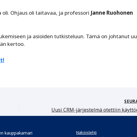
i. Ohjaus oli taitavaa, ja professori
Janne Ruohonen
lukemiseen ja asioiden tutkisteluun. Tämä on johtanut uu
än kertoo.
t!
SEUR
Näköislehti
n kauppakamari