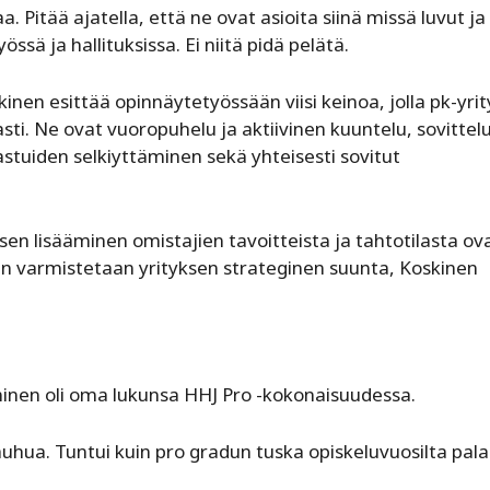
aa. Pitää ajatella, että ne ovat asioita siinä missä luvut j
yössä ja hallituksissa. Ei niitä pidä pelätä.
kinen esittää opinnäytetyössään viisi keinoa, jolla pk-yri
asti. Ne ovat vuoropuhelu ja aktiivinen kuuntelu, sovittelu
vastuiden selkiyttäminen sekä yhteisesti sovitut
n lisääminen omistajien tavoitteista ja tahtotilasta ov
a kun varmistetaan yrityksen strateginen suunta, Koskinen
inen oli oma lukunsa HHJ Pro -kokonaisuudessa.
auhua. Tuntui kuin pro gradun tuska opiskeluvuosilta pala