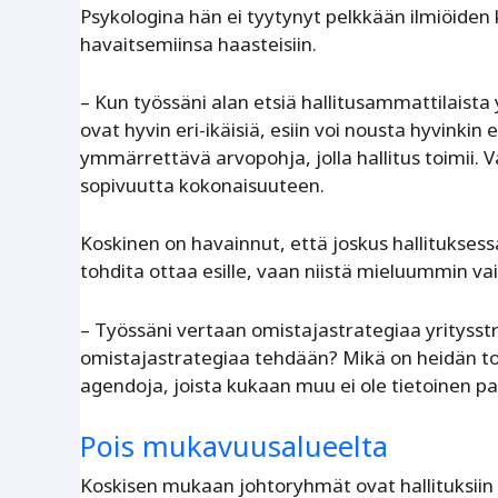
Psykologina hän ei tyytynyt pelkkään ilmiöiden 
havaitsemiinsa haasteisiin.
– Kun työssäni alan etsiä hallitusammattilaista 
ovat hyvin eri-ikäisiä, esiin voi nousta hyvinkin e
ymmärrettävä arvopohja, jolla hallitus toimii. 
sopivuutta kokonaisuuteen.
Koskinen on havainnut, että joskus hallituksessa 
tohdita ottaa esille, vaan niistä mieluummin va
– Työssäni vertaan omistajastrategiaa yritysst
omistajastrategiaa tehdään? Mikä on heidän tod
agendoja, joista kukaan muu ei ole tietoinen pait
Pois mukavuusalueelta
Koskisen mukaan johtoryhmät ovat hallituksiin v