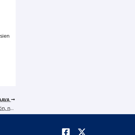
sien
AAVA
Uusi CRM-järjestelmä otettiin käyttöön, näkyvin muutos koskee verkkosivuja