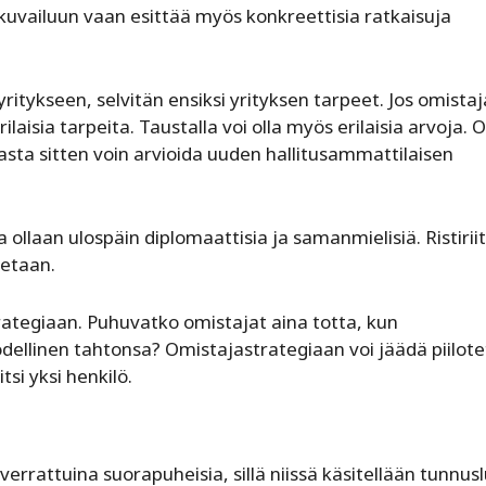
kuvailuun vaan esittää myös konkreettisia ratkaisuja
yritykseen, selvitän ensiksi yrityksen tarpeet. Jos omistaj
rilaisia tarpeita. Taustalla voi olla myös erilaisia arvoja. O
Vasta sitten voin arvioida uuden hallitusammattilaisen
ollaan ulospäin diplomaattisia ja samanmielisiä. Ristiriit
ietaan.
rategiaan. Puhuvatko omistajat aina totta, kun
ellinen tahtonsa? Omistajastrategiaan voi jäädä piilote
si yksi henkilö.
errattuina suorapuheisia, sillä niissä käsitellään tunnus