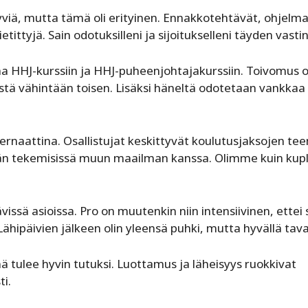
yviä, mutta tämä oli erityinen. Ennakkotehtävät, ohjelma
etittyjä. Sain odotuksilleni ja sijoitukselleni täyden vasti
aa HHJ-kurssiin ja HHJ-puheenjohtajakurssiin. Toivomus o
äistä vähintään toisen. Lisäksi häneltä odotetaan vankkaa
ernaattina. Osallistujat keskittyvät koulutusjaksojen te
hän tekemisissä muun maailman kanssa. Olimme kuin kup
issä asioissa. Pro on muutenkin niin intensiivinen, ettei
hipäivien jälkeen olin yleensä puhki, mutta hyvällä tava
tulee hyvin tutuksi. Luottamus ja läheisyys ruokkivat
i.