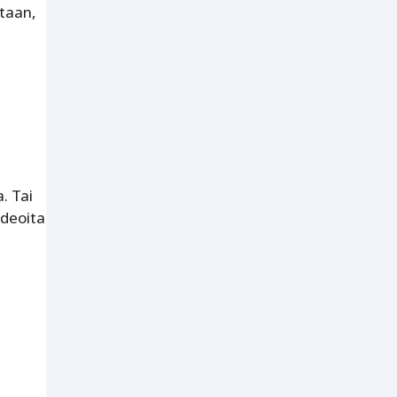
ltaan,
. Tai
ideoita