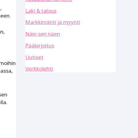
,
Laki & talous
neen.
Markkinointi ja myynti
n,
Näin sen näen
Pääkirjoitus
Uutiset
emoihin
Verkkolehti
lassa,
 sen
lla.