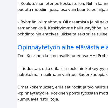
– Koulutushan etenee keskustellen. Niihin kann
pudota moodiin, jossa osa vain kuuntelee hiljaa. O
– Ryhmäni oli mahtava. Oli osaamista ja oli näkemy
samanhenkisiä. Keskityimme hallitustyöhön ja 
pohdintoihin antoivat julkiselta sektorilta tull
Opinnäytetyön aihe elävästä e
Toni Koskinen kertoo osallistuneensa HHJ Proho
– Tiedostan, että erilaisiin rooleihin kätkeyty
näkökulma maailmaan vaihtuu. Sudenkuoppiak
Omat kokemukset, erilaiset roolit ja työ hallit
-opinnäytetyölle. Koskinen pohtii työssään motii
kumpuavia ristiriitoja.