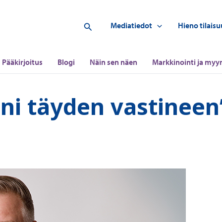
Hae
Mediatiedot
Hieno tilaisu
Pääkirjoitus
Blogi
Näin sen näen
Markkinointi ja myyn
eni täyden vastineen