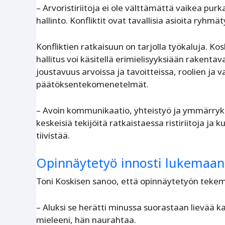
– Arvoristiriitoja ei ole välttämättä vaikea purk
hallinto. Konfliktit ovat tavallisia asioita ryhmät
Konfliktien ratkaisuun on tarjolla työkaluja. Kos
hallitus voi käsitellä erimielisyyksiään rakentav
joustavuus arvoissa ja tavoitteissa, roolien ja 
päätöksentekomenetelmät.
– Avoin kommunikaatio, yhteistyö ja ymmärrykse
keskeisiä tekijöitä ratkaistaessa ristiriitoja j
tiivistää.
Opinnäytetyö innosti lukemaan
Toni Koskisen sanoo, että opinnäytetyön tekem
– Aluksi se herätti minussa suorastaan lievää k
mieleeni, hän naurahtaa.