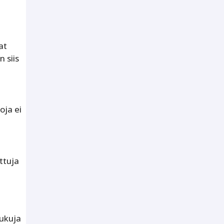
at
n siis
oja ei
ttuja
lukuja