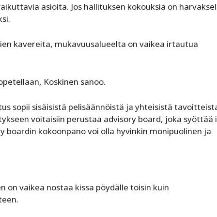
ikuttavia asioita. Jos hallituksen kokouksia on harvakse
si.
ajien kavereita, mukavuusalueelta on vaikea irtautua
 opetellaan, Koskinen sanoo.
us sopii sisäisistä pelisäännöistä ja yhteisistä tavoitteista
tykseen voitaisiin perustaa advisory board, joka syöttää 
ory boardin kokoonpano voi olla hyvinkin monipuolinen ja
n on vaikea nostaa kissa pöydälle toisin kuin
teen.