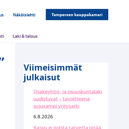
us
Näköislehti
Tampereen kauppakamari
ti
Laki & talous
”
Viimeisimmät
julkaisut
Osakeyhtiö- ja osuuskuntalaki
uudistuvat – tavoitteena
sujuvampi yritysarki
6.8.2026
Kasvu ei poista tarvetta pitää