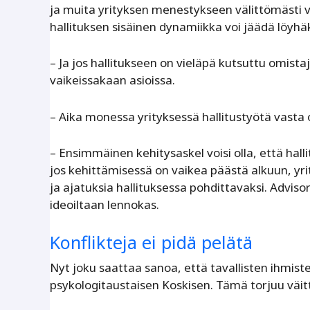
ja muita yrityksen menestykseen välittömästi va
hallituksen sisäinen dynamiikka voi jäädä löyhäk
– Ja jos hallitukseen on vieläpä kutsuttu omist
vaikeissakaan asioissa.
– Aika monessa yrityksessä hallitustyötä vasta
– Ensimmäinen kehitysaskel voisi olla, että hallit
jos kehittämisessä on vaikea päästä alkuun, yri
ja ajatuksia hallituksessa pohdittavaksi. Advis
ideoiltaan lennokas.
Konflikteja ei pidä pelätä
Nyt joku saattaa sanoa, että tavallisten ihmiste
psykologitaustaisen Koskisen. Tämä torjuu väit