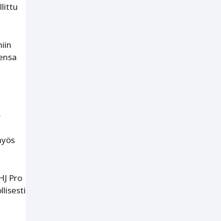
littu
niin
eensa
.
myös
HJ Pro
lisesti