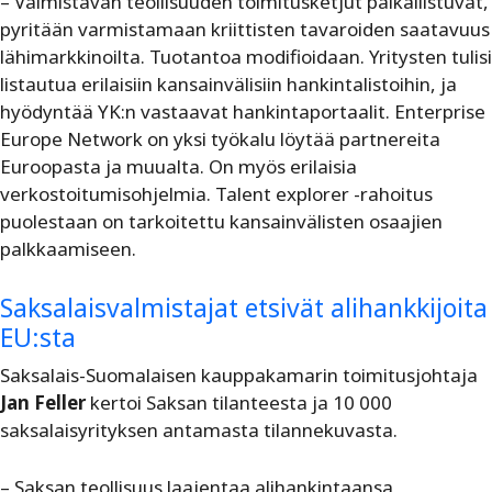
– Valmistavan teollisuuden toimitusketjut paikallistuvat,
pyritään varmistamaan kriittisten tavaroiden saatavuus
lähimarkkinoilta. Tuotantoa modifioidaan. Yritysten tulisi
listautua erilaisiin kansainvälisiin hankintalistoihin, ja
hyödyntää YK:n vastaavat hankintaportaalit. Enterprise
Europe Network on yksi työkalu löytää partnereita
Euroopasta ja muualta. On myös erilaisia
verkostoitumisohjelmia. Talent explorer -rahoitus
puolestaan on tarkoitettu kansainvälisten osaajien
palkkaamiseen.
Saksalaisvalmistajat etsivät alihankkijoita
EU:sta
Saksalais-Suomalaisen kauppakamarin toimitusjohtaja
Jan Feller
kertoi Saksan tilanteesta ja 10 000
saksalaisyrityksen antamasta tilannekuvasta.
– Saksan teollisuus laajentaa alihankintaansa