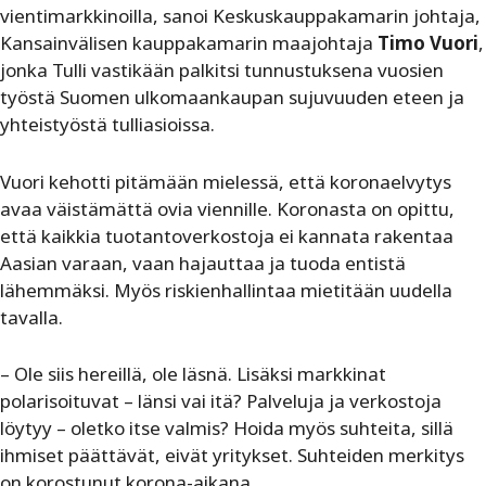
vientimarkkinoilla, sanoi Keskuskauppakamarin johtaja,
Kansainvälisen kauppakamarin maajohtaja
Timo Vuori
,
jonka Tulli vastikään palkitsi tunnustuksena vuosien
työstä Suomen ulkomaankaupan sujuvuuden eteen ja
yhteistyöstä tulliasioissa.
Vuori kehotti pitämään mielessä, että koronaelvytys
avaa väistämättä ovia viennille. Koronasta on opittu,
että kaikkia tuotantoverkostoja ei kannata rakentaa
Aasian varaan, vaan hajauttaa ja tuoda entistä
lähemmäksi. Myös riskienhallintaa mietitään uudella
tavalla.
– Ole siis hereillä, ole läsnä. Lisäksi markkinat
polarisoituvat – länsi vai itä? Palveluja ja verkostoja
löytyy – oletko itse valmis? Hoida myös suhteita, sillä
ihmiset päättävät, eivät yritykset. Suhteiden merkitys
on korostunut korona-aikana.