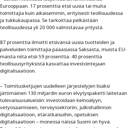
Eurooppaan. 17 prosenttia etsii uusia tai muita
toimittajia kuin aikaisemmin, erityisesti teollisuudessa
ja tukkukaupassa. Se tarkoittaa pelkästään
teollisuudessa yli 20 000 valmistavaa yritystä.
87 prosenttia ilmoitti etsivänsä uusia tuotteiden ja
palveluiden toimittajia pääasiassa Saksasta, muista EU-
maista niitä etsii 59 prosenttia. 40 prosenttia
teollisuusyrityksistä kasvattaa investointejaan
digitalisaatioon.
– Toimitusketjujen uudelleen järjestelyjen lisäksi
jättimäinen 130 miljardin euron elvytyspaketti laitetaan
tulevaisuusalueisiin: investoidaan keinoälyyn,
vetyosaamiseen, terveyssektoriin, julkishallinnon
digitalisaatioon, etäratkaisuihin, opetuksen
digitalisaatioon – monessa näissä Suomi on hyvä.