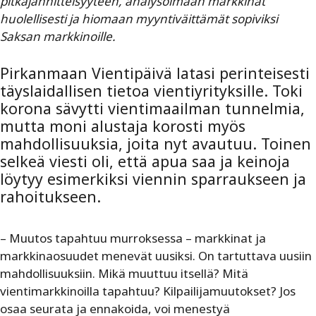
pitkäjännitteisyyteen, analysoimaan markkinat
huolellisesti ja hiomaan myyntiväittämät sopiviksi
Saksan markkinoille.
Pirkanmaan Vientipäivä latasi perinteisesti
täyslaidallisen tietoa vientiyrityksille. Toki
korona sävytti vientimaailman tunnelmia,
mutta moni alustaja korosti myös
mahdollisuuksia, joita nyt avautuu. Toinen
selkeä viesti oli, että apua saa ja keinoja
löytyy esimerkiksi viennin sparraukseen ja
rahoitukseen.
– Muutos tapahtuu murroksessa – markkinat ja
markkinaosuudet menevät uusiksi. On tartuttava uusiin
mahdollisuuksiin. Mikä muuttuu itsellä? Mitä
vientimarkkinoilla tapahtuu? Kilpailijamuutokset? Jos
osaa seurata ja ennakoida, voi menestyä