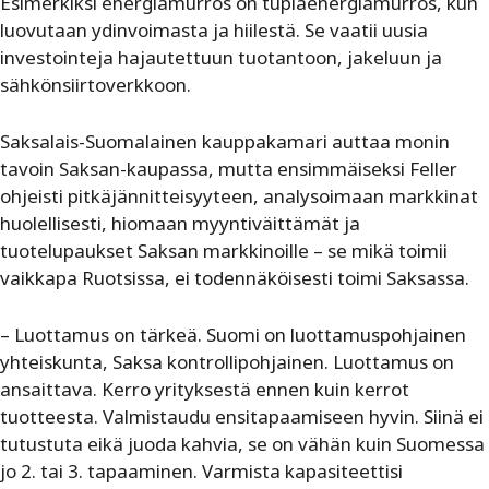
Esimerkiksi energiamurros on tuplaenergiamurros, kun
luovutaan ydinvoimasta ja hiilestä. Se vaatii uusia
investointeja hajautettuun tuotantoon, jakeluun ja
sähkönsiirtoverkkoon.
Saksalais-Suomalainen kauppakamari auttaa monin
tavoin
Saksan-kaupassa, mutta ensimmäiseksi Feller
ohjeisti pitkäjännitteisyyteen, analysoimaan markkinat
huolellisesti, hiomaan myyntiväittämät ja
tuotelupaukset Saksan markkinoille – se mikä toimii
vaikkapa Ruotsissa, ei todennäköisesti toimi Saksassa.
– Luottamus on tärkeä. Suomi on luottamuspohjainen
yhteiskunta, Saksa kontrollipohjainen. Luottamus on
ansaittava. Kerro yrityksestä ennen kuin kerrot
tuotteesta. Valmistaudu ensitapaamiseen hyvin. Siinä ei
tutustuta eikä juoda kahvia, se on vähän kuin Suomessa
jo 2. tai 3. tapaaminen. Varmista kapasiteettisi