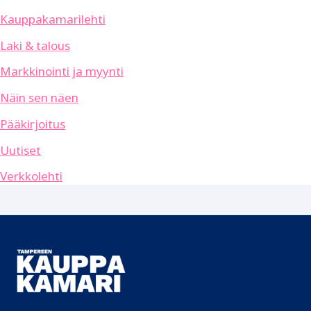
Kauppakamarilehti
Laki & talous
Markkinointi ja myynti
Näin sen näen
Pääkirjoitus
Uutiset
Verkkolehti