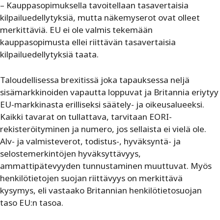
– Kauppasopimuksella tavoitellaan tasavertaisia
kilpailuedellytyksiä, mutta näkemyserot ovat olleet
merkittäviä. EU ei ole valmis tekemään
kauppasopimusta ellei riittävän tasavertaisia
kilpailuedellytyksiä taata.
Taloudellisessa brexitissä joka tapauksessa neljä
sisämarkkinoiden vapautta loppuvat ja Britannia eriytyy
EU-markkinasta erilliseksi säätely- ja oikeusalueeksi.
Kaikki tavarat on tullattava, tarvitaan EORI-
rekisteröityminen ja numero, jos sellaista ei vielä ole.
Alv- ja valmisteverot, todistus-, hyväksyntä- ja
selostemerkintöjen hyväksyttävyys,
ammattipätevyyden tunnustaminen muuttuvat. Myös
henkilötietojen suojan riittävyys on merkittävä
kysymys, eli vastaako Britannian henkilötietosuojan
taso EU:n tasoa.