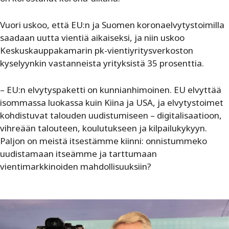
Vuori uskoo, että EU:n ja Suomen koronaelvytystoimilla
saadaan uutta vientiä aikaiseksi, ja niin uskoo
Keskuskauppakamarin pk-vientiyritysverkoston
kyselyynkin vastanneista yrityksistä 35 prosenttia.
– EU:n elvytyspaketti on kunnianhimoinen. EU elvyttää
isommassa luokassa kuin Kiina ja USA, ja elvytystoimet
kohdistuvat talouden uudistumiseen – digitalisaatioon,
vihreään talouteen, koulutukseen ja kilpailukykyyn.
Paljon on meistä itsestämme kiinni: onnistummeko
uudistamaan itseämme ja tarttumaan
vientimarkkinoiden mahdollisuuksiin?