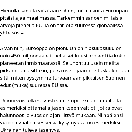
Hienolla sanalla viitataan siihen, mitä asioita Euroopan
pitäisi ajaa maailmassa. Tarkemmin sanoen millaisia
arvoja pienellä EU:lla on tarjota suuressa globaalissa
yhteisössä.
Aivan niin, Eurooppa on pieni. Unionin asukasluku on
noin 450 miljoonaa eli tuollaiset kuusi prosenttia koko
planeetan ­ihmismäärästä. Se unohtuu usein meiltä
pirkanmaalaisiltakin, jotka usein jäämme tuskailemaan
sitä, miten pystymme turvaamaan pikkuisen Suomen
edut (muka) suuressa EU:ssa.
Unioni voisi olla selvästi suurempi tekijä maapallolla
esimerkiksi ottamalla jäsenikseen valtiot, jotka ovat
halunneet jo vuosien ajan liittyä mukaan. Niinpä ensi
vuoden vaalien keskeisiä kysymyksiä on esimerkiksi
Ukrainan tuleva jäsenyys.