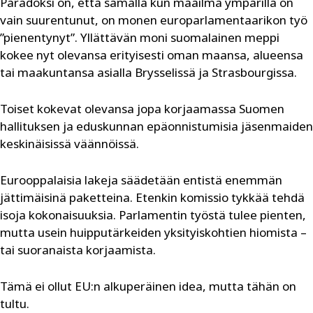
Paradoksi on, että samalla kun maailma ympärillä on
vain suurentunut, on monen europarlamentaarikon työ
”pienentynyt”. Yllättävän moni suomalainen meppi
kokee nyt olevansa ­erityisesti oman maansa, alueensa
tai maakuntansa asialla Brysselissä ja Strasbourgissa.
Toiset kokevat olevansa jopa korjaamassa Suomen
hallituksen ja eduskunnan epäonnistumisia jäsenmaiden
keskinäisissä väännöissä.
Eurooppalaisia lakeja säädetään entistä enemmän
jättimäisinä paketteina. Etenkin komissio tykkää tehdä
isoja kokonaisuuksia. Parlamentin työstä tulee pienten,
mutta usein huipputärkeiden yksityiskohtien hiomista –
tai suoranaista korjaamista.
Tämä ei ollut EU:n alkuperäinen idea, mutta tähän on
tultu.