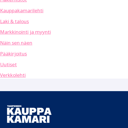
Kauppakamarilehti
Laki & talous
Markkinointi ja myynti
Näin sen näen
Pääkirjoitus
Uutiset
Verkkolehti