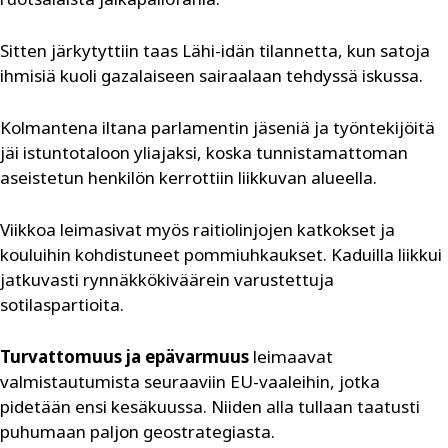
Sitten järkytyttiin taas Lähi-idän tilannetta, kun satoja
ihmisiä kuoli gazalaiseen sairaalaan tehdyssä iskussa.
Kolmantena iltana parlamentin jäseniä ja työntekijöitä
jäi istuntotaloon yliajaksi, koska tunnistamattoman
aseistetun henkilön kerrottiin liikkuvan alueella.
Viikkoa leimasivat myös raitiolinjojen katkokset ja
kouluihin kohdistuneet pommiuhkaukset. Kaduilla liikkui
jatkuvasti rynnäkkökiväärein varustettuja
sotilaspartioita.
Turvattomuus ja epävarmuus
leimaavat
valmistautumista seuraaviin EU-vaaleihin, jotka
pidetään ensi kesäkuussa. Niiden alla tullaan taatusti
puhumaan paljon geostrategiasta.