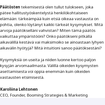
Päätösten
tekemisestä olen tullut tulokseen, joka
pätee hallitustyöskentelystä henkilökohtaiseen
elämään: tärkeämpää kuin etsiä oikeaa vastausta on
pohtia, olenko löytänyt kaikki tärkeät kysymykset. Mitä
arvoja päätök­selläni vahvistan? Miten tämä päätös
vaikuttaa ympäristööni? Onko päätökseni pitkällä
aikavälillä kestävä vai ­maksimoiko se ainoastaan lyhyen
aikavälin hyötyjä? Mitä intuitioni sanoo päätöksestäni?
Kysymyksiä on useita ja niiden luonne kertoo paljon
kysyjän arvomaailmasta. Välillä oikeiden kysymysten
asetta­misesta voi oppia enemmän kuin oikeiden
vastausten ­etsimisestä.
Karoliina Lehtonen
CEO, Founder, Booming Strategies & Marketing