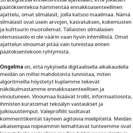
päätöksentekoa hämmentää ennakkoasenteellinen
ajattelu, omat silmälasit, joilla katsoo maailmaa. Nämä
silmälasit ovat usein arvojen, kasvatuksen, kokemusten
ja kulttuurin muotoilemat. Tällaisten silmälasien
olemassaolo ei ole väärin vaan hyvin inhimillistä. Omat
ajattelun vinoumat pitää vain tunnistaa ennen
päätöksentekoon ryhtymistä.
Ongelma
on, että nykyisellä digitaalisella aikakaudella
meidän on miltei mahdotonta tunnistaa, miten
algoritmeilla höystetyt kuplamme tekevät
näkökulmastamme ennakkoasenteellisen ja
vinoutuneen. Vinoumaa lisäävät trollit, informaatiosota,
ihmisten kuratoimat tekoälyn ­vastaukset ja
julkisuustemput. Valeprofiilit suoltavat
kommenttikentät täyteen agitoivia mielipiteitä. Meidän
aikaisempaa nopeammin leimahtavat tunteemme ovat