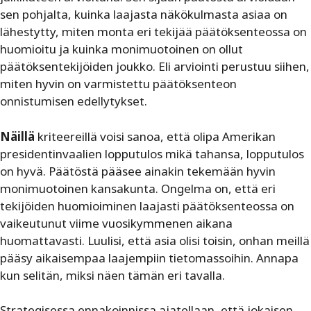
sen pohjalta, kuinka laajasta näkökulmasta asiaa on
lähestytty, miten monta eri tekijää päätöksenteossa on
huomioitu ja kuinka monimuotoinen on ollut
päätöksentekijöiden joukko. ­Eli arviointi perustuu siihen,
miten hyvin on varmistettu päätöksenteon
onnistumisen edellytykset.
Näillä
kriteereillä voisi sanoa, että olipa Amerikan
presidentinvaalien lopputulos mikä tahansa, lopputulos
on ­hyvä. Päätöstä pääsee ainakin tekemään hyvin
monimuotoinen kansakunta. Ongelma on, että eri
tekijöiden huomioiminen laajasti päätöksenteossa on
vaikeutunut viime vuosikymmenen aikana
huomattavasti. Luulisi, että asia olisi toisin, onhan meillä
pääsy aikaisempaa laajempiin tietomassoihin. Annapa
kun selitän, miksi näen tämän eri ­tavalla.
Strategisessa ennakoinnissa ajatellaan, että jokaisen