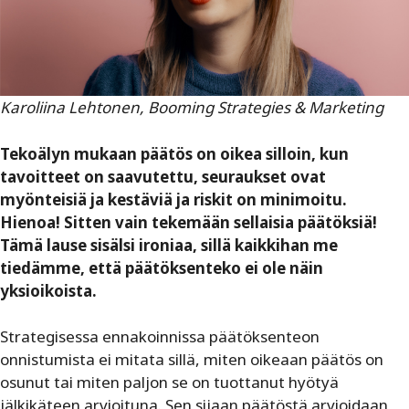
Karoliina Lehtonen, Booming Strategies & Marketing
Tekoälyn mukaan päätös on oikea silloin, kun
tavoitteet on saavutettu, seuraukset ovat
myönteisiä ja kestäviä ja riskit on minimoitu.
Hienoa! Sitten vain tekemään sellaisia päätöksiä!
Tämä lause sisälsi ironiaa, sillä kaikkihan me
tiedämme, että päätöksenteko ei ole näin
yksioikoista.
Strategisessa ennakoinnissa päätöksenteon
onnistumista ei mitata sillä, miten oikeaan päätös on
osunut tai miten paljon se on tuottanut hyötyä
jälkikäteen arvioituna. Sen sijaan päätöstä arvioidaan