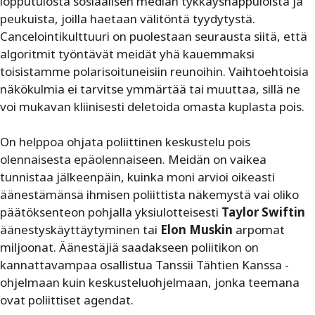
lopputulosta sosiaalisen median tykkäysnappuloista ja
peukuista, joilla haetaan välitöntä tyydytystä.
Cancelointikulttuuri on puolestaan seurausta siitä, että
algoritmit työntävät meidät yhä kauemmaksi
toisistamme polarisoituneisiin reunoihin. Vaihtoehtoisia
näkökulmia ei tarvitse ymmärtää tai muuttaa, sillä ne
voi mukavan kliinisesti deletoida omasta kuplasta pois.
On helppoa ohjata poliittinen keskustelu pois
olennaisesta epäolennaiseen. Meidän on vaikea
tunnistaa jälkeenpäin, kuinka moni arvioi oikeasti
äänestämänsä ihmisen poliittista näkemystä vai oliko
päätöksenteon pohjalla ­yksiulotteisesti
Taylor Swiftin
äänestyskäyttäytyminen tai
Elon Muskin
arpomat
miljoonat. Äänestäjiä saadakseen poliitikon on
kannattavampaa osallistua Tanssii Tähtien Kanssa -
ohjelmaan kuin keskusteluohjelmaan, jonka ­teemana
ovat poliittiset agendat.