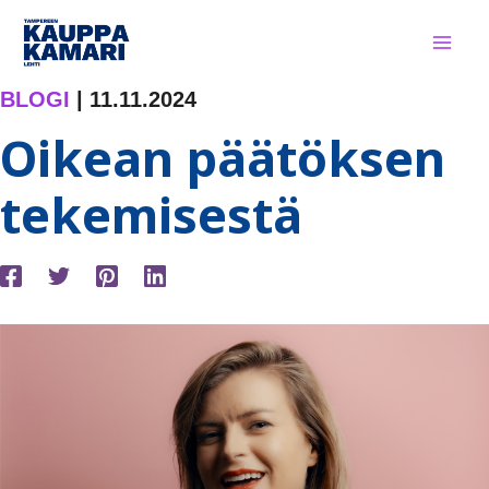
Siirry
sisältöön
BLOGI
|
11.11.2024
Oikean päätöksen
tekemisestä