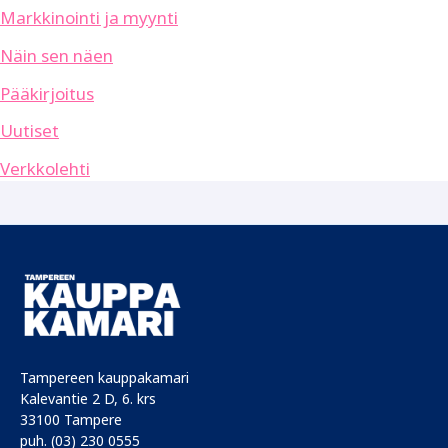
Markkinointi ja myynti
Näin sen näen
Pääkirjoitus
Uutiset
Verkkolehti
Tampereen kauppakamari
Kalevantie 2 D, 6. krs
33100 Tampere
puh. (03) 230 0555