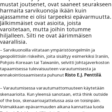
mustat joutsenet, ovat saaneet seurakseen
harmaita sarvikuonoja ikään kuin
ajassamme ei olisi tarpeeksi epävarmuutta.
Jälkimmäiset ovat asioita, joista
varoitetaan, mutta joihin totumme
hiljalleen. Silti ne ovat äärimmäisen
vaarallisia.
– Sarvikuonoilla viitataan ympäristöongelmiin ja
geopoliittisiin riskeihin, joita sisältyy esimerkiksi Iraniin,
Pohjois-Koreaan tai Taiwaniin, selvitti Johtajaverkoston
tapaamisessa tulevaisuuteen varautumisesta ja
ennakointiosaamisesta puhunut
Risto E.J. Penttilä
.
– Varautumisessa varautumattomuuteen käytetään
skenaarioita. Kun yleensä sanotaan, että think outside
of the box, skenaarioajattelussa asia on toisinpäin.
Voimakkaan epävarmuuden aikana kannattaa luoda