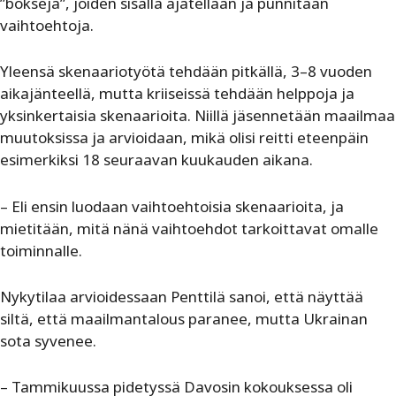
”bokseja”, joiden sisällä ajatellaan ja punnitaan
vaihtoehtoja.
Yleensä skenaariotyötä tehdään pitkällä, 3–8 vuoden
aikajänteellä, mutta kriiseissä tehdään helppoja ja
yksinkertaisia skenaarioita. Niillä jäsennetään maailmaa
muutoksissa ja arvioidaan, mikä olisi reitti eteenpäin
esimerkiksi 18 seuraavan kuukauden aikana.
– Eli ensin luodaan vaihtoehtoisia skenaarioita, ja
mietitään, mitä nänä vaihtoehdot tarkoittavat omalle
toiminnalle.
Nykytilaa arvioidessaan Penttilä sanoi, että näyttää
siltä, että maailmantalous paranee, mutta Ukrainan
sota syvenee.
– Tammikuussa pidetyssä Davosin kokouksessa oli