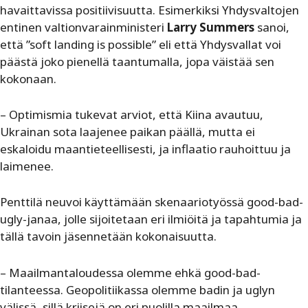
havaittavissa positiivisuutta. Esimerkiksi Yhdysvaltojen
entinen valtionvarainministeri
Larry Summers
sanoi,
että ”soft landing is possible” eli että Yhdysvallat voi
päästä joko pienellä taantumalla, jopa väistää sen
kokonaan.
– Optimismia tukevat arviot, että Kiina avautuu,
Ukrainan sota laajenee paikan päällä, mutta ei
eskaloidu maantieteellisesti, ja inflaatio rauhoittuu ja
laimenee.
Penttilä neuvoi käyttämään skenaariotyössä good-bad-
ugly-janaa, jolle sijoitetaan eri ilmiöitä ja tapahtumia ja
tällä tavoin jäsennetään kokonaisuutta.
– Maailmantaloudessa olemme ehkä good-bad-
tilanteessa. Geopolitiikassa olemme badin ja uglyn
välissä, sillä kriisejä on eri puolilla maailmaa,