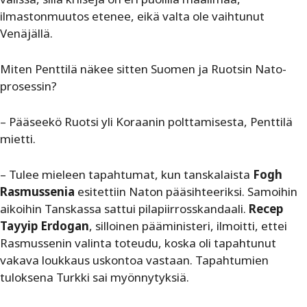
ilmastonmuutos etenee, eikä valta ole vaihtunut
Venäjällä.
Miten Penttilä näkee sitten Suomen ja Ruotsin Nato-
prosessin?
– Pääseekö Ruotsi yli Koraanin polttamisesta, Penttilä
mietti.
– Tulee mieleen tapahtumat, kun tanskalaista
Fogh
Rasmussenia
esitettiin Naton pääsihteeriksi. Samoihin
aikoihin Tanskassa sattui pilapiirrosskandaali.
Recep
Tayyip Erdogan
, silloinen pääministeri, ilmoitti, ettei
Rasmussenin valinta toteudu, koska oli tapahtunut
vakava loukkaus uskontoa vastaan. Tapahtumien
tuloksena Turkki sai myönnytyksiä.