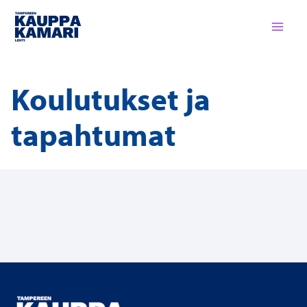
Siirry
sisältöön
Koulutukset ja
tapahtumat