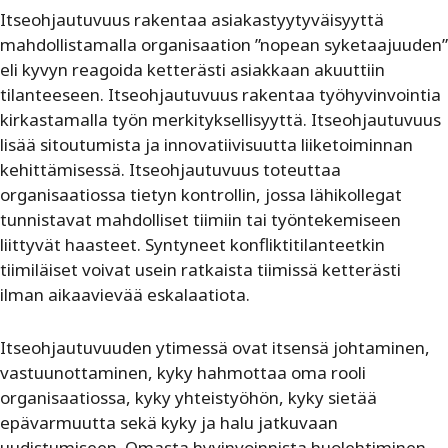
Itseohjautuvuus rakentaa asiakastyytyväisyyttä
mahdollistamalla organisaation ”nopean syketaajuuden”
eli kyvyn reagoida ketterästi asiakkaan akuuttiin
tilanteeseen. Itseohjautuvuus rakentaa työhyvinvointia
kirkastamalla työn merkityksellisyyttä. Itseohjautuvuus
lisää sitoutumista ja innovatiivisuutta liiketoiminnan
kehittämisessä. Itseohjautuvuus toteuttaa
organisaatiossa tietyn kontrollin, jossa lähikollegat
tunnistavat mahdolliset tiimiin tai työntekemiseen
liittyvät haasteet. Syntyneet konfliktitilanteetkin
tiimiläiset voivat usein ratkaista tiimissä ketterästi
ilman aikaavievää eskalaatiota.
Itseohjautuvuuden ytimessä ovat itsensä johtaminen,
vastuunottaminen, kyky hahmottaa oma rooli
organisaatiossa, kyky yhteistyöhön, kyky sietää
epävarmuutta sekä kyky ja halu jatkuvaan
uudistumiseen. Omasta hyvinvoinnista huolehtiminen