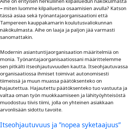
Aihe on erityisen herkullinen kilpailuedun näkökulmasta
–
miten luomme kilpailuetua osaamisien avulla? Katson
tässä asiaa sekä työnantajaorganisaationi että
Tampereen kauppakamarin koulutusvaliokunnan
näkökulmasta. Aihe on laaja ja paljon jää varmasti
sanomattakin.
Modernin asiantuntijaorganisaation määritelmiä on
monia. Työnantajaorganisaatiossani määrittelemme
sen pitkälti itseohjautuvuuden kautta. Itseohjautuvassa
organisaatiossa ihmiset toimivat autonomisesti
tiimeissä ja muun muassa päätöksenteko on
hajautettua. Hajautettu päätöksenteko tuo vastuuta ja
valtaa oman työn muokkaamiseen ja lähityöyhteisöstä
muodostuu tiivis tiimi, jolla on yhteinen asiakkaan
arvonlisään sidottu tavoite.
Itseohjautuvuus ja ”nopea syketaajuus”