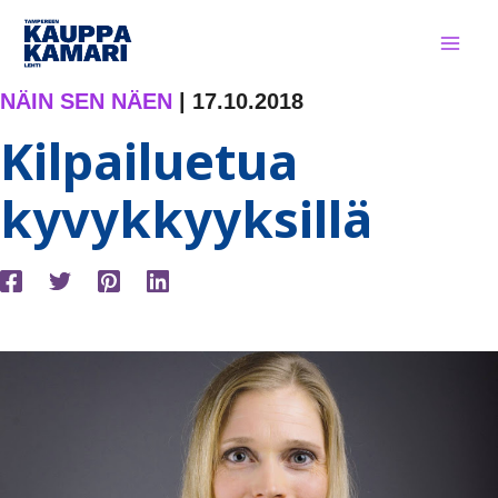
Siirry
sisältöön
NÄIN SEN NÄEN
|
17.10.2018
Kilpailuetua
kyvykkyyksillä