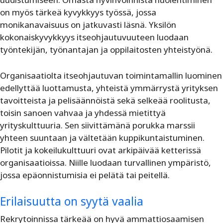
on myös tärkeä kyvykkyys työssä, jossa
monikanavaisuus on jatkuvasti läsnä. Yksilön
kokonaiskyvykkyys itseohjautuvuuteen luodaan
työntekijän, työnantajan ja oppilaitosten yhteistyönä.
Organisaatiolta itseohjautuvan toimintamallin luominen
edellyttää luottamusta, yhteistä ymmärrystä yrityksen
tavoitteista ja pelisäännöistä sekä selkeää roolitusta,
toisin sanoen vahvaa ja yhdessä mietittyä
yrityskulttuuria. Sen siivittämänä porukka marssii
yhteen suuntaan ja vältetään kuppikuntaistuminen.
Pilotit ja kokeilukulttuuri ovat arkipäivää ketterissä
organisaatioissa. Niille luodaan turvallinen ympäristö,
jossa epäonnistumisia ei pelätä tai peitellä.
Erilaisuutta on syytä vaalia
Rekrytoinnissa tärkeää on hyvä ammattiosaamisen