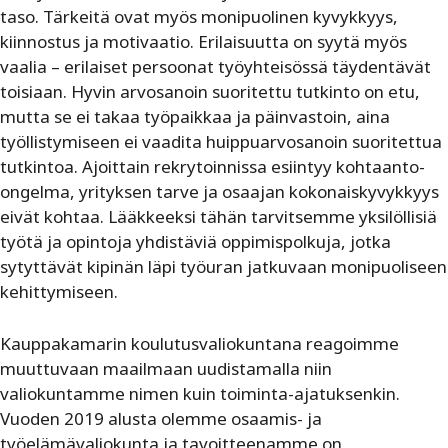
taso. Tärkeitä ovat myös monipuolinen kyvykkyys,
kiinnostus ja motivaatio. Erilaisuutta on syytä myös
vaalia – erilaiset persoonat työyhteisössä täydentävät
toisiaan. Hyvin arvosanoin suoritettu tutkinto on etu,
mutta se ei takaa työpaikkaa ja päinvastoin, aina
työllistymiseen ei vaadita huippuarvosanoin suoritettua
tutkintoa. Ajoittain rekrytoinnissa esiintyy kohtaanto-
ongelma, yrityksen tarve ja osaajan kokonaiskyvykkyys
eivät kohtaa. Lääkkeeksi tähän tarvitsemme yksilöllisiä
työtä ja opintoja yhdistäviä oppimispolkuja, jotka
sytyttävät kipinän läpi työuran jatkuvaan monipuoliseen
kehittymiseen.
Kauppakamarin koulutusvaliokuntana reagoimme
muuttuvaan maailmaan uudistamalla niin
valiokuntamme nimen kuin toiminta-ajatuksenkin.
Vuoden 2019 alusta olemme osaamis- ja
työelämävaliokunta ja tavoitteenamme on