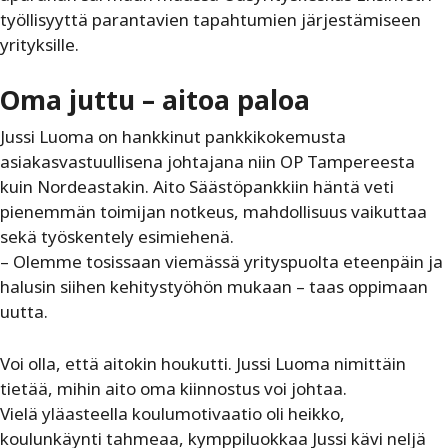
työllisyyttä parantavien tapahtumien järjestämiseen
yrityksille.
Oma juttu – aitoa paloa
Jussi Luoma on hankkinut pankkikokemusta
asiakasvastuullisena johtajana niin OP Tampereesta
kuin Nordeastakin. Aito Säästöpankkiin häntä veti
pienemmän toimijan notkeus, mahdollisuus vaikuttaa
sekä työskentely esimiehenä.
– Olemme tosissaan viemässä yrityspuolta eteenpäin ja
halusin siihen kehitystyöhön mukaan – taas oppimaan
uutta.
Voi olla, että aitokin houkutti. Jussi Luoma nimittäin
tietää, mihin aito oma kiinnostus voi johtaa.
Vielä yläasteella koulumotivaatio oli heikko,
koulunkäynti tahmeaa, kymppiluokkaa Jussi kävi neljä