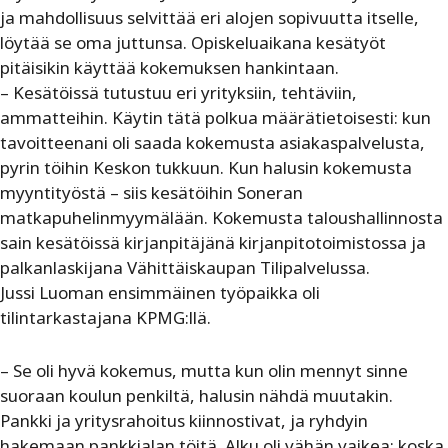
ja mahdollisuus selvittää eri alojen sopivuutta itselle,
löytää se oma juttunsa. Opiskeluaikana kesätyöt
pitäisikin käyttää kokemuksen hankintaan.
–
Kesätöissä tutustuu eri yrityksiin, tehtäviin,
ammatteihin. Käytin tätä polkua määrätietoisesti: kun
tavoitteenani oli saada kokemusta asiakaspalvelusta,
pyrin töihin Keskon tukkuun. Kun halusin kokemusta
myyntityöstä – siis kesätöihin Soneran
matkapuhelinmyymälään. Kokemusta taloushallinnosta
sain kesätöissä kirjanpitäjänä kirjanpitotoimistossa ja
palkanlaskijana Vähittäiskaupan Tilipalvelussa.
Jussi Luoman ensimmäinen työpaikka oli
tilintarkastajana KPMG:llä.
– Se oli hyvä kokemus, mutta kun olin mennyt sinne
suoraan koulun penkiltä, halusin nähdä muutakin.
Pankki ja yritysrahoitus kiinnostivat, ja ryhdyin
hakemaan pankkialan töitä. Alku oli vähän vaikea: koska