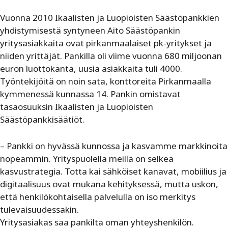
Vuonna 2010 Ikaalisten ja Luopioisten Säästöpankkien
yhdistymisestä syntyneen Aito Säästöpankin
yritysasiakkaita ovat pirkanmaalaiset pk-yritykset ja
niiden yrittäjät. Pankilla oli viime vuonna 680 miljoonan
euron luottokanta, uusia asiakkaita tuli 4000.
Työntekijöitä on noin sata, konttoreita Pirkanmaalla
kymmenessä kunnassa 14. Pankin omistavat
tasaosuuksin Ikaalisten ja Luopioisten
Säästöpankkisäätiöt.
– Pankki on hyvässä kunnossa ja kasvamme markkinoita
nopeammin. Yrityspuolella meillä on selkeä
kasvustrategia. Totta kai sähköiset kanavat, mobiilius ja
digitaalisuus ovat mukana kehityksessä, mutta uskon,
että henkilökohtaisella palvelulla on iso merkitys
tulevaisuudessakin.
Yritysasiakas saa pankilta oman yhteyshenkilön.