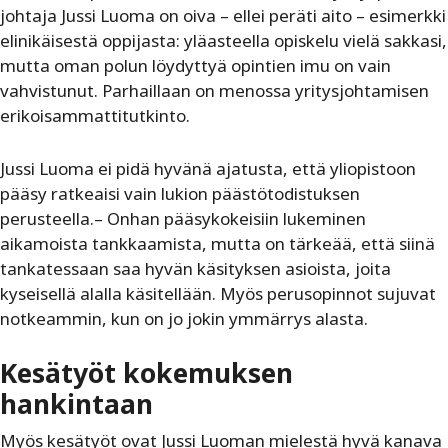
johtaja Jussi Luoma on oiva – ellei peräti aito – esimerkki
elinikäisestä oppijasta: yläasteella opiskelu vielä sakkasi,
mutta oman polun löydyttyä opintien imu on vain
vahvistunut. Parhaillaan on menossa yritysjohtamisen
erikoisammattitutkinto.
Jussi Luoma ei pidä hyvänä ajatusta, että yliopistoon
pääsy ratkeaisi vain lukion päästötodistuksen
perusteella.– Onhan pääsykokeisiin lukeminen
aikamoista tankkaamista, mutta on tärkeää, että siinä
tankatessaan saa hyvän käsityksen asioista, joita
kyseisellä alalla käsitellään. Myös perusopinnot sujuvat
notkeammin, kun on jo jokin ymmärrys alasta.
Kesätyöt kokemuksen
hankintaan
Myös kesätyöt ovat Jussi Luoman mielestä hyvä kanava