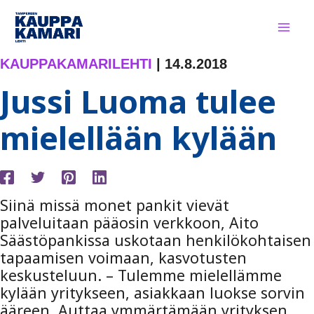
Siirry
sisältöön
KAUPPAKAMARILEHTI
|
14.8.2018
Jussi Luoma tulee
mielellään kylään
Siinä missä monet pankit vievät
palveluitaan pääosin verkkoon, Aito
Säästöpankissa uskotaan henkilökohtaisen
tapaamisen voimaan, kasvotusten
keskusteluun. – Tulemme mielellämme
kylään yritykseen, asiakkaan luokse sorvin
ääreen. Auttaa ymmärtämään yrityksen