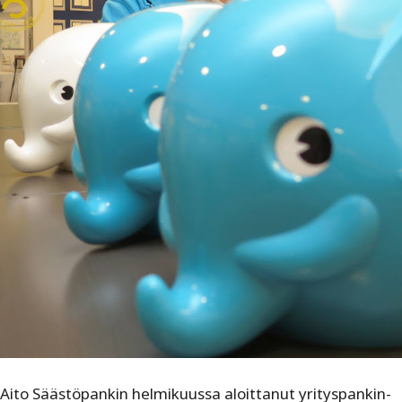
Aito Säästöpankin helmikuussa aloittanut yrityspankin-