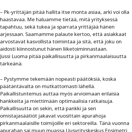
– Pk-yrittäjän pitää hallita itse monta asiaa, arki voi olla
haastavaa. Me haluamme tietää, mitä yrityksessä
tapahtuu, sekä tukea ja sparrata yrittäjää hänen
arjessaan. Saamamme palaute kertoo, että asiakkaat
arvostavat kasvollista toimintaa ja sitä, että joku on
aidosti kiinnostunut hänen liiketoiminnastaan.
Jussi Luoma pitää paikallisuutta ja pirkanmaalaisuutta
tärkeänä.
– Pystymme tekemään nopeasti päätöksiä, koska
päätäntävalta on mutkattomasti lähellä.
Paikallistuntemus auttaa myös arvioimaan erilaisia
hankkeita ja miettimään optimaalisia ratkaisuja.
Paikallisuutta on sekin, että pankki ja sen
omistajasäätiöt jakavat vuosittain apurahoja
pirkanmaalaisille toimijoille eri sektoreilla. Tänä vuonna
apurahan sai muun muassa Uusyrityskeskus Ensimetri