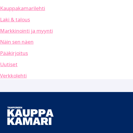
Kauppakamarilehti
Laki & talous
Markkinointi ja myynti
Näin sen näen
Pääkirjoitus
Uutiset
Verkkolehti