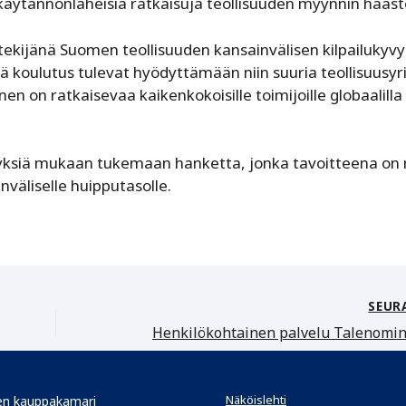
 käytännönläheisiä ratkaisuja teollisuuden myynnin haaste
ijänä Suomen teollisuuden kansainvälisen kilpailukyvy
vä koulutus tulevat hyödyttämään niin suuria teollisuusyr
en on ratkaisevaa kaikenkokoisille toimijoille globaalilla
tyksiä mukaan tukemaan hanketta, jonka tavoitteena on
väliselle huipputasolle.
SEUR
Näköislehti
n kauppakamari