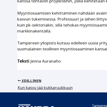
kanssa tehtäviin projekteihin, joilla kehitetään
Myyntiosaamisen kehittäminen nähdään avaintek
kasvun tukemisessa. Professuuri ja siihen liitty
kuin pk-sektoriakin, sillä tehokas myyntiosaamin
markkinakentällä.
Tampereen yliopisto kutsuu edelleen uusia yri
suomalainen teollinen myyntiosaaminen kansain
Teksti
Jenna Auranaho
EDELLINEN
Kun kasvu jää kukkaruukkuun
Tamperee