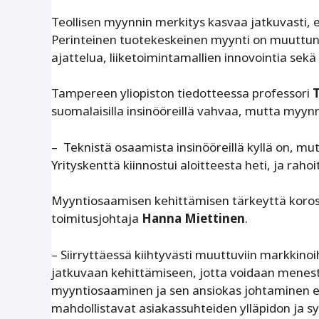
Teollisen myynnin merkitys kasvaa jatkuvasti, er
Perinteinen tuotekeskeinen myynti on muuttunu
ajattelua, liiketoimintamallien innovointia sekä
Tampereen yliopiston tiedotteessa professori
suomalaisilla insinööreillä vahvaa, mutta myynn
– Teknistä osaamista insinööreillä kyllä on, mu
Yrityskenttä kiinnostui aloitteesta heti, ja raho
Myyntiosaamisen kehittämisen tärkeyttä koro
toimitusjohtaja
Hanna Miettinen
.
– Siirryttäessä kiihtyvästi muuttuviin markkin
jatkuvaan kehittämiseen, jotta voidaan menesty
myyntiosaaminen ja sen ansiokas johtaminen ei
mahdollistavat asiakassuhteiden ylläpidon ja s