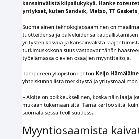
kansainvälistä kilpailukykyä. Hanke toteute
yritykset, kuten Sandvik, Metso, TT Gaskets 
Suomalainen teknologiaosaaminen on maailman
tuotteidensa ja palveluidensa kaupallistamisen
yritysten kasvua ja kansainvälistä laajentumist
tutkimuskokonaisuus vastaavat tähän haasteese
työelämässä olevien osaajien myyntitaitoja.
Tampereen yliopiston rehtori
Keijo Hämäläin
yhteiskunnallista merkitystä ja yritysmaailman
– Aloite on poikkeuksellinen, koska näin laaja j
mukaan tukemaan sitä. Tämä kertoo siitä, kui
suomalaisessa teollisuudessa.
Myyntiosaamista kaiva