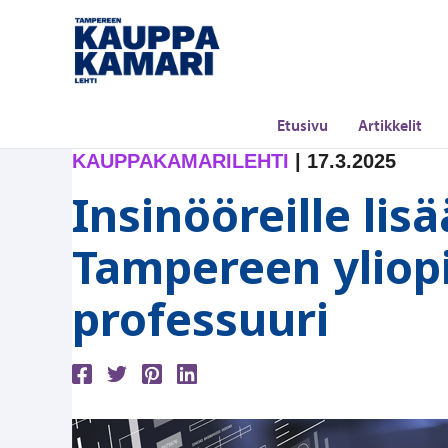
Siirry
sisältöön
Etusivu
Artikkelit
KAUPPAKAMARILEHTI
|
17.3.2025
Insinööreille li
Tampereen yliop
professuuri