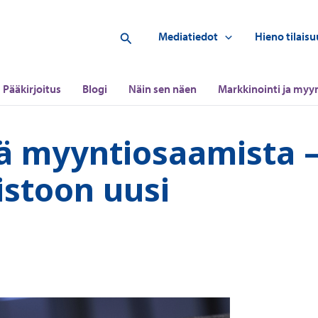
Hae
Mediatiedot
Hieno tilaisu
Pääkirjoitus
Blogi
Näin sen näen
Markkinointi ja myyn
sää myyntiosaamista 
istoon uusi