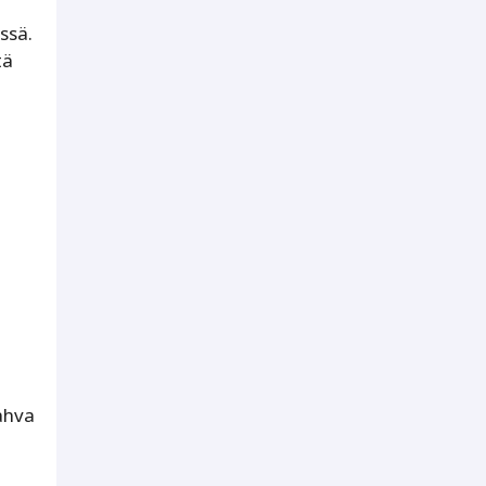
ssä.
tä
ahva