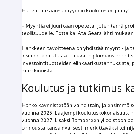
Hänen mukaansa myynnin koulutus on jäänyt ins
– Myyntiä ei juurikaan opeteta, joten tämä pro
teollisuudelle. Totta kai Ata Gears lähti mukaan
Hankkeen tavoitteena on yhdistää myynti- ja te
insinöörikoulutusta. Tulevat diplomi-insinöörit 
investointituotteiden elinkaarikustannuksista, p
markkinoista.
Koulutus ja tutkimus ka
Hanke käynnistetään vaiheittain, ja ensimmäise
vuonna 2025. Laajempi koulutuskokonaisuus, mu
vuonna 2027. Lisäksi Tampereen yliopistoon pe
on nousta kansainvälisesti merkittäväksi toim