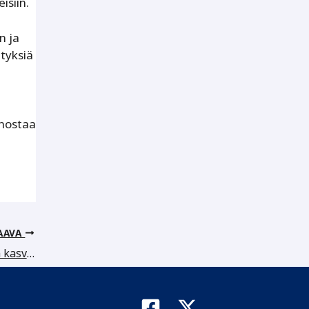
isiin.
n ja
ityksiä
 nostaa
AAVA
Henkilökohtainen palvelu Talenomin kasvun valttikortti