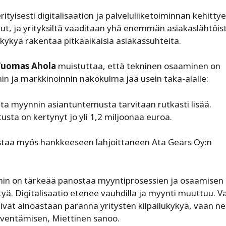
ityisesti digitalisaation ja palveluliiketoiminnan kehittye
t, ja yrityksiltä vaaditaan yhä enemmän asiakaslähtöis
 kykyä rakentaa pitkäaikaisia asiakassuhteita.
Tuomas Ahola
muistuttaa, että tekninen osaaminen on
in ja markkinoinnin näkökulma jää usein taka-alalle:
tta myynnin asiantuntemusta tarvitaan rutkasti lisää.
itusta on kertynyt jo yli 1,2 miljoonaa euroa.
staa myös hankkeeseen lahjoittaneen Ata Gears Oy:n
oihin on tärkeää panostaa myyntiprosessien ja osaamisen
ä. Digitalisaatio etenee vauhdilla ja myynti muuttuu. V
vät ainoastaan paranna yritysten kilpailukykyä, vaan ne
yventämisen, Miettinen sanoo.