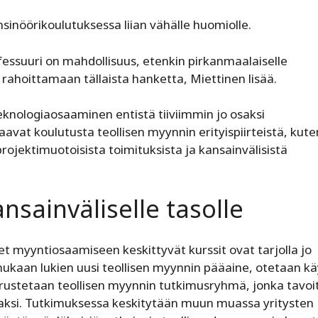
inöörikoulutuksessa liian vähälle huomiolle.
fessuuri on mahdollisuus, etenkin pirkanmaalaiselle
 rahoittamaan tällaista hanketta, Miettinen lisää.
knologiaosaaminen entistä tiiviimmin jo osaksi
saavat koulutusta teollisen myynnin erityispiirteistä, kute
rojektimuotoisista toimituksista ja kansainvälisistä
nsainväliselle tasolle
t myyntiosaamiseen keskittyvät kurssit ovat tarjolla jo
kaan lukien uusi teollisen myynnin pääaine, otetaan k
rustetaan teollisen myynnin tutkimusryhmä, jonka tavo
ijaksi. Tutkimuksessa keskitytään muun muassa yritysten