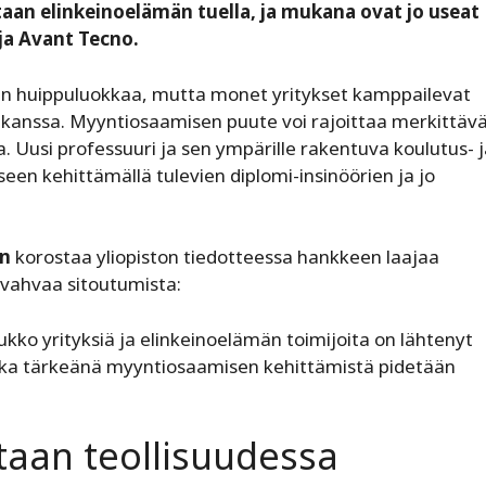
taan elinkeinoelämän tuella, ja mukana ovat jo useat
ja Avant Tecno.
 huippuluokkaa, mutta monet yritykset kamppailevat
 kanssa. Myyntiosaamisen puute voi rajoittaa merkittävä
a. Uusi professuuri ja sen ympärille rakentuva koulutus- 
en kehittämällä tulevien diplomi-insinöörien ja jo
en
korostaa yliopiston tiedotteessa hankkeen laajaa
 vahvaa sitoutumista:
oukko yrityksiä ja elinkeinoelämän toimijoita on lähtenyt
nka tärkeänä myyntiosaamisen kehittämistä pidetään
taan teollisuudessa