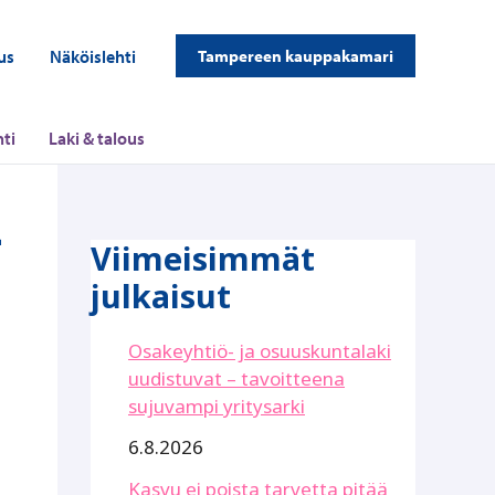
us
Näköislehti
Tampereen kauppakamari
ti
Laki & talous
–
Viimeisimmät
julkaisut
Osakeyhtiö- ja osuuskuntalaki
uudistuvat – tavoitteena
sujuvampi yritysarki
6.8.2026
Kasvu ei poista tarvetta pitää