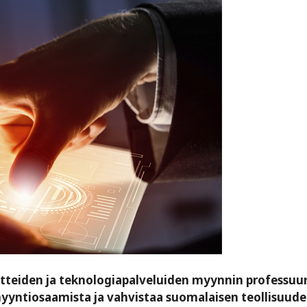
tteiden ja teknologiapalveluiden myynnin professuur
myyntiosaamista ja vahvistaa suomalaisen teollisuud