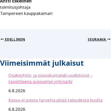
Antti Eskelinen
toimitusjohtaja
Tampereen kauppakamari
EDELLINEN
SEURAAVA
Viimeisimmät julkaisut
Osakeyhtiö- ja osuuskuntalaki uudistuvat –
tavoitteena sujuvampi yritysarki
6.8.2026
Kasvu ei poista tarvetta pitää taloudesta huolta
6.8.2026