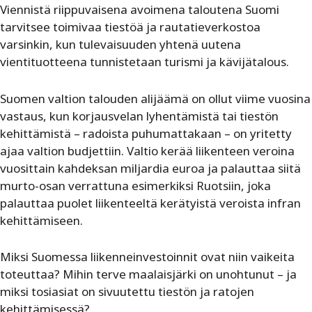
Viennistä riippuvaisena avoimena taloutena Suomi
tarvitsee toimivaa tiestöä ja rautatieverkostoa
varsinkin, kun tulevaisuuden yhtenä uutena
vientituotteena tunnistetaan turismi ja kävijätalous.
Suomen valtion talouden alijäämä on ollut viime vuosina
vastaus, kun korjausvelan lyhentämistä tai tiestön
kehittämistä – radoista puhumattakaan – on yritetty
ajaa valtion budjettiin. Valtio kerää liikenteen veroina
vuosittain kahdeksan miljardia euroa ja palauttaa siitä
murto-osan verrattuna esimerkiksi Ruotsiin, joka
palauttaa puolet liikenteeltä kerätyistä veroista infran
kehittämiseen.
Miksi Suomessa liikenneinvestoinnit ovat niin vaikeita
toteuttaa? Mihin terve maalaisjärki on unohtunut – ja
miksi tosiasiat on sivuutettu tiestön ja ratojen
kehittämisessä?