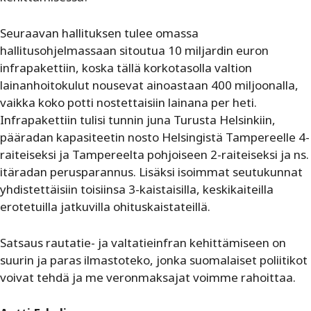
Seuraavan hallituksen tulee omassa
hallitusohjelmassaan sitoutua 10 miljardin euron
infrapakettiin, koska tällä korkotasolla valtion
lainanhoitokulut nousevat ainoastaan 400 miljoonalla,
vaikka koko potti nostettaisiin lainana per heti.
Infrapakettiin tulisi tunnin juna Turusta Helsinkiin,
pääradan kapasiteetin nosto Helsingistä Tampereelle 4-
raiteiseksi ja Tampereelta pohjoiseen 2-raiteiseksi ja ns.
itäradan perusparannus. Lisäksi isoimmat seutukunnat
yhdistettäisiin toisiinsa 3-kaistaisilla, keskikaiteilla
erotetuilla jatkuvilla ohituskaistateillä.
Satsaus rautatie- ja valtatieinfran kehittämiseen on
suurin ja paras ilmastoteko, jonka suomalaiset poliitikot
voivat tehdä ja me veronmaksajat voimme rahoittaa.