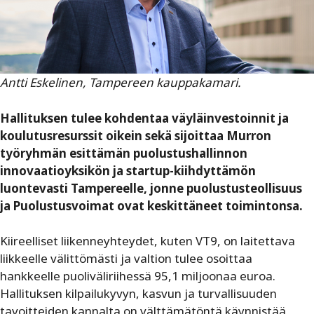
Antti Eskelinen, Tampereen kauppakamari.
Hallituksen tulee kohdentaa väyläinvestoinnit ja
koulutusresurssit oikein sekä ­sijoittaa Murron
työryhmän esittämän puolustushallinnon
innovaatioyksikön ja startup-kiihdyttämön
luontevasti Tampereelle, jonne puolustusteollisuus
ja Puolustusvoimat ovat keskittäneet toimintonsa.
Kiireelliset liikenneyhteydet, kuten VT9, on laitettava
liikkeelle välittömästi ja valtion tulee osoittaa
hankkeelle puoliväliriihessä 95,1 miljoonaa euroa.
Hallituksen kilpailukyvyn, kasvun ja turvallisuuden
tavoitteiden kannalta on välttämätöntä käynnistää