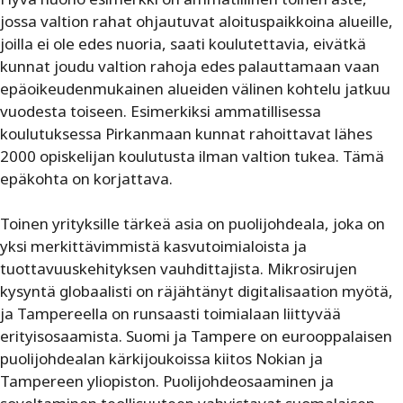
jossa valtion rahat ohjautuvat aloituspaikkoina alueille,
joilla ei ole edes nuoria, saati koulutettavia, eivätkä
kunnat joudu valtion rahoja edes palauttamaan vaan
epäoikeudenmukainen alueiden välinen kohtelu jatkuu
vuodesta toiseen. Esimerkiksi ammatillisessa
koulutuksessa Pirkanmaan kunnat rahoittavat lähes
2000 opiskelijan koulutusta ilman valtion tukea. Tämä
epäkohta on korjattava.
Toinen yrityksille tärkeä asia on puolijohdeala, joka on
yksi merkittävimmistä kasvutoimialoista ja
tuottavuuskehityksen vauhdittajista. Mikrosirujen
kysyntä globaalisti on räjähtänyt digitalisaation myötä,
ja Tampereella on runsaasti toimialaan liittyvää
erityisosaamista. Suomi ja Tampere on eurooppalaisen
puolijohdealan kärkijoukoissa kiitos Nokian ja
Tampereen yliopiston. Puolijohdeosaaminen ja