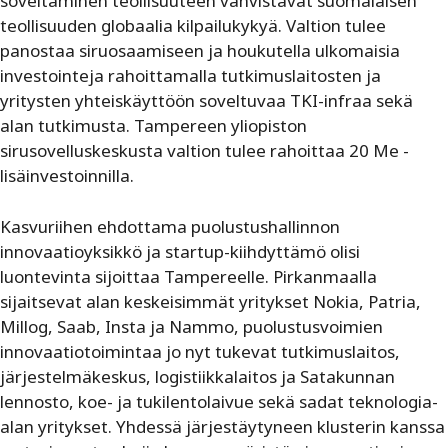
soveltaminen teollisuuteen vahvistavat suomalaisen
teollisuuden globaalia kilpailukykyä. Valtion tulee
panostaa siruosaamiseen ja houkutella ulkomaisia
investointeja rahoittamalla tutkimuslaitosten ja
yritysten yhteiskäyttöön soveltuvaa TKI-infraa sekä
alan tutkimusta. Tampereen yliopiston
sirusovelluskeskusta valtion tulee rahoittaa 20 Me ­
lisäinvestoinnilla.
Kasvuriihen ehdottama puolustushallinnon
innovaatioyksikkö ja startup-kiihdyttämö olisi
luontevinta sijoittaa Tampereelle. Pirkanmaalla
sijaitsevat alan keskeisimmät yritykset Nokia, Patria,
Millog, Saab, Insta ja Nammo, puolustusvoimien
innovaatiotoimintaa jo nyt tukevat tutkimuslaitos,
järjestelmäkeskus, logistiikkalaitos ja Satakunnan
lennosto, koe- ja tukilentolaivue sekä sadat teknologia-
alan yritykset. Yhdessä järjestäytyneen klusterin kanssa