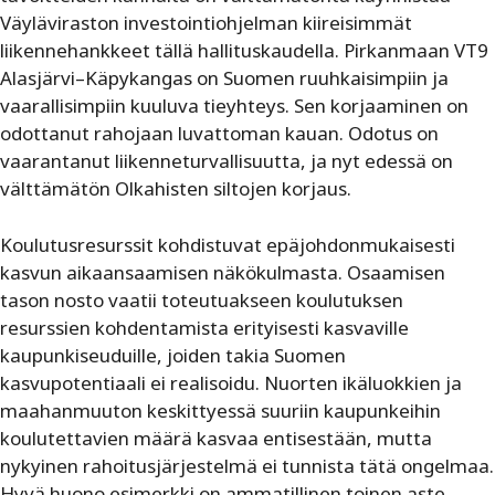
Väyläviraston investointiohjelman kiireisimmät
liikennehankkeet tällä hallituskaudella. Pirkanmaan VT9
Alasjärvi–Käpykangas on Suomen ruuhkaisimpiin ja
vaarallisimpiin kuuluva tieyhteys. Sen korjaaminen on
odottanut rahojaan luvattoman kauan. Odotus on
vaarantanut liikenneturvallisuutta, ja nyt edessä on
välttämätön Olkahisten siltojen korjaus.
Koulutusresurssit kohdistuvat epäjohdonmukaisesti
kasvun aikaansaamisen näkökulmasta. Osaamisen
tason nosto vaatii toteutuakseen koulutuksen
resurssien kohdentamista erityisesti kasvaville
kaupunkiseuduille, joiden takia Suomen
kasvupotentiaali ei realisoidu. Nuorten ikäluokkien ja
maahanmuuton keskittyessä suuriin kaupunkeihin
koulutettavien määrä kasvaa entisestään, mutta
nykyinen rahoitusjärjestelmä ei tunnista tätä ongelmaa.
Hyvä huono esimerkki on ammatillinen toinen aste,