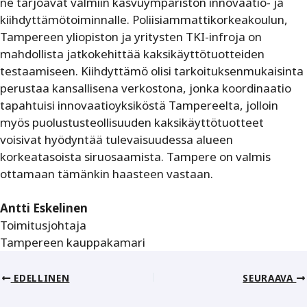
ne tarjoavat valmiin kasvuympäristön ­innovaatio- ja
kiihdyttämötoiminnalle. Poliisiammattikorkeakoulun,
Tampereen ­yliopiston ja yritysten TKI-infroja on
mahdollista jatkokehittää kaksikäyttötuotteiden
testaamiseen. Kiihdyttämö olisi tarkoituksenmukaisinta
perustaa kansallisena verkostona, jonka koordinaatio
tapahtuisi innovaatioyksiköstä Tampereelta, jolloin
myös puolustusteollisuuden kaksikäyttötuotteet
voisivat hyödyntää tulevaisuudessa alueen
korkeatasoista siruosaamista. Tampere on valmis
ottamaan tämänkin haasteen vastaan.
Antti Eskelinen
Toimitusjohtaja
Tampereen kauppakamari
EDELLINEN
SEURAAVA