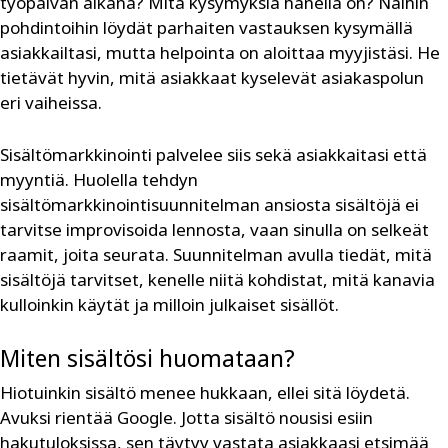
työpäivän aikana? Mitä kysymyksiä hänellä on? Näihin
pohdintoihin löydät parhaiten vastauksen kysymällä
asiakkailtasi, mutta helpointa on aloittaa myyjistäsi. He
tietävät hyvin, mitä asiakkaat kyselevät asiakaspolun
eri vaiheissa.
Sisältömarkkinointi palvelee siis sekä asiak­kaitasi että
myyntiä. Huolella tehdyn
sisältömarkkinointisuunnitelman ansiosta sisältöjä ei
tarvitse improvisoida lennosta, vaan sinulla on selkeät
raamit, joita seurata. Suunnitelman avulla tiedät, mitä
sisältöjä tarvitset, kenelle niitä kohdistat, mitä kanavia
kulloinkin käytät ja milloin julkaiset sisällöt.
Miten sisältösi huomataan?
Hiotuinkin sisältö menee hukkaan, ellei sitä löydetä.
Avuksi rientää Google. Jotta sisältö nousisi esiin
hakutuloksissa, sen täytyy vastata asiakkaasi etsimää