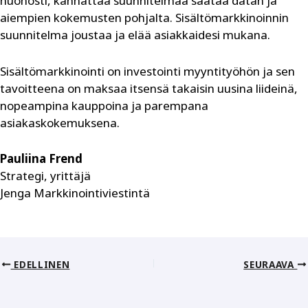
huonosti, kannattaa suunnitelmaa säätää datan ja
aiempien kokemusten pohjalta. Sisältömarkkinoinnin
suunnitelma joustaa ja elää asiakkaidesi mukana.
Sisältömarkkinointi on investointi myyntityöhön ja sen
tavoitteena on maksaa itsensä takaisin uusina liideinä,
nopeampina kauppoina ja parempana
asiakaskokemuksena.
Pauliina Frend
Strategi, yrittäjä
Jenga Markkinointiviestintä
EDELLINEN
SEURAAVA