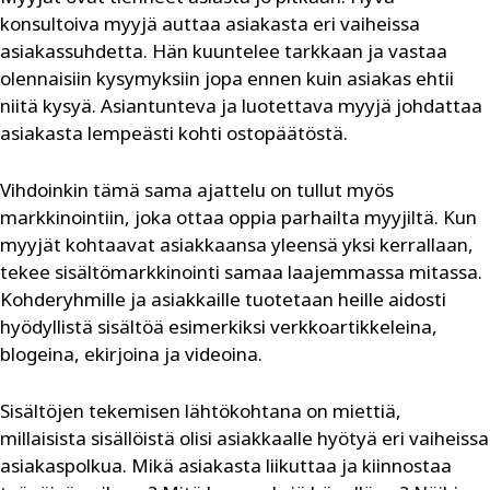
konsultoiva myyjä auttaa asiakasta eri vaiheissa
asiakassuhdetta. Hän kuuntelee tarkkaan ja vastaa
olennaisiin kysymyksiin jopa ennen kuin asiakas ehtii
niitä kysyä. Asiantunteva ja luotettava myyjä johdattaa
asiakasta lempeästi kohti ostopäätöstä.
Vihdoinkin tämä sama ajattelu on tullut myös
markkinointiin, joka ottaa oppia parhailta myyjiltä. Kun
myyjät kohtaavat asiakkaansa yleensä yksi kerrallaan,
tekee sisältömarkkinointi samaa laajemmassa mitassa.
Kohderyhmille ja asiakkaille tuotetaan heille aidosti
hyödyllistä sisältöä esimerkiksi verkkoartikkeleina,
blogeina, ekirjoina ja videoina.
Sisältöjen tekemisen lähtökohtana on miettiä,
millaisista sisällöistä olisi asiakkaalle hyötyä eri vaiheissa
asiakaspolkua. Mikä asiakasta liikuttaa ja kiinnostaa