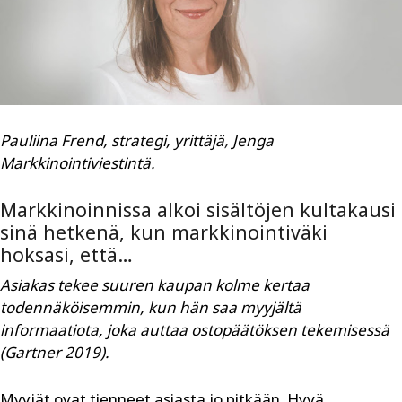
Pauliina Frend,
strategi, yrittäjä
,
Jenga
Markkinointiviestintä.
Markkinoinnissa alkoi sisältöjen kultakausi
sinä hetkenä, kun markkinointiväki
hoksasi, että…
Asiakas tekee suuren kaupan kolme kertaa
todennäköisemmin, kun hän saa myyjältä
informaatiota, joka auttaa ostopäätöksen tekemisessä
(Gartner 2019).
Myyjät ovat tienneet asiasta jo pitkään. Hyvä