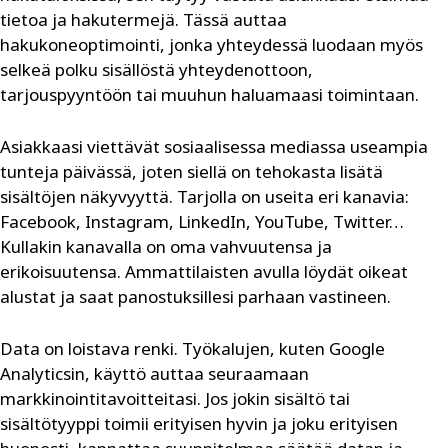
tietoa ja hakutermejä. Tässä auttaa
hakukoneoptimointi, jonka yhteydessä luodaan myös
selkeä polku sisällöstä yhteydenottoon,
tarjouspyyntöön tai muuhun haluamaasi toimintaan.
Asiakkaasi viettävät sosiaalisessa mediassa useampia
tunteja päivässä, joten siellä on tehokasta lisätä
sisältöjen näkyvyyttä. Tarjolla on useita eri kanavia:
Facebook, Instagram, LinkedIn, YouTube, Twitter…
Kullakin kanavalla on oma vahvuutensa ja
erikoisuutensa. Ammattilaisten avulla löydät oikeat
alustat ja saat panostuksillesi parhaan vastineen.
Data on loistava renki. Työkalujen, kuten Google
Analyticsin, käyttö auttaa seuraamaan
markkinointitavoitteitasi. Jos jokin sisältö tai
sisältötyyppi toimii erityisen hyvin ja joku erityisen