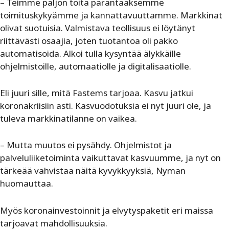
– Teimme paljon töitä parantaaksemme
toimituskykyämme ja kannattavuuttamme. Markkinat
olivat suotuisia. Valmistava teollisuus ei löytänyt
riittävästi osaajia, joten tuotantoa oli pakko
automatisoida. Alkoi tulla kysyntää älykkäille
ohjelmistoille, automaatiolle ja digitalisaatiolle.
Eli juuri sille, mitä Fastems tarjoaa. Kasvu jatkui
koronakriisiin asti. Kasvuodotuksia ei nyt juuri ole, ja
tuleva markkinatilanne on vaikea.
– Mutta muutos ei pysähdy. Ohjelmistot ja
palveluliiketoiminta vaikuttavat kasvuumme, ja nyt on
tärkeää vahvistaa näitä kyvykkyyksiä, Nyman
huomauttaa.
Myös koronainvestoinnit ja elvytyspaketit eri maissa
tarjoavat mahdollisuuksia.