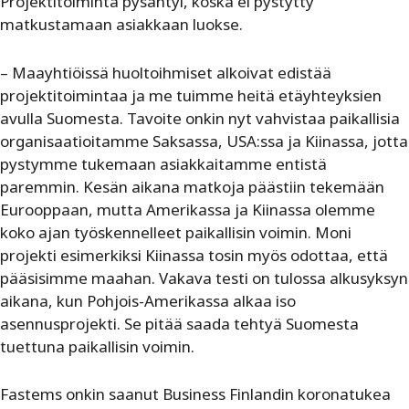
Projektitoiminta pysähtyi, koska ei pystytty
matkustamaan asiakkaan luokse.
– Maayhtiöissä huoltoihmiset alkoivat edistää
projektitoimintaa ja me tuimme heitä etäyhteyksien
avulla Suomesta. Tavoite onkin nyt vahvistaa paikallisia
organisaatioitamme Saksassa, USA:ssa ja Kiinassa, jotta
pystymme tukemaan asiakkaitamme entistä
paremmin. Kesän aikana matkoja päästiin tekemään
Eurooppaan, mutta Amerikassa ja Kiinassa olemme
koko ajan työskennelleet paikallisin voimin. Moni
projekti esimerkiksi Kiinassa tosin myös odottaa, että
pääsisimme maahan. Vakava testi on tulossa alkusyksyn
aikana, kun Pohjois-Amerikassa alkaa iso
asennusprojekti. Se pitää saada tehtyä Suomesta
tuettuna paikallisin voimin.
Fastems onkin saanut Business Finlandin koronatukea