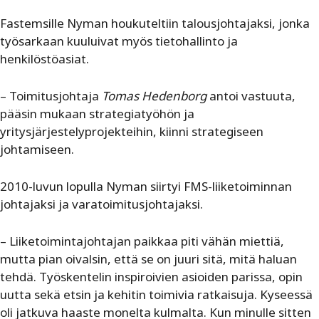
Fastemsille Nyman houkuteltiin talousjohtajaksi, jonka
työsarkaan kuuluivat myös tietohallinto ja
henkilöstöasiat.
– Toimitusjohtaja
Tomas Hedenborg
antoi vastuuta,
pääsin mukaan strategiatyöhön ja
yritysjärjestelyprojekteihin, kiinni strategiseen
johtamiseen.
2010-luvun lopulla Nyman siirtyi FMS-liiketoiminnan
johtajaksi ja varatoimitusjohtajaksi.
– Liiketoimintajohtajan paikkaa piti vähän miettiä,
mutta pian oivalsin, että se on juuri sitä, mitä haluan
tehdä. Työskentelin inspiroivien asioiden parissa, opin
uutta sekä etsin ja kehitin toimivia ratkaisuja. Kyseessä
oli jatkuva haaste monelta kulmalta. Kun minulle sitten