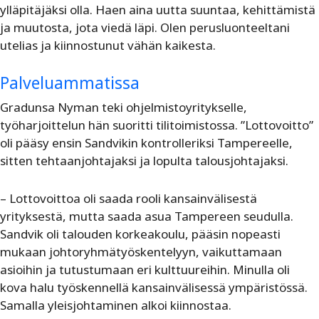
ylläpitäjäksi olla. Haen aina uutta suuntaa, kehittämistä
ja muutosta, jota viedä läpi. Olen perusluonteeltani
utelias ja kiinnostunut vähän kaikesta.
Palveluammatissa
Gradunsa Nyman teki ohjelmistoyritykselle,
työharjoittelun hän suoritti tilitoimistossa. ”Lottovoitto”
oli pääsy ensin Sandvikin kontrolleriksi Tampereelle,
sitten tehtaanjohtajaksi ja lopulta talousjohtajaksi.
– Lottovoittoa oli saada rooli kansainvälisestä
yrityksestä, mutta saada asua Tampereen seudulla.
Sandvik oli talouden korkeakoulu, pääsin nopeasti
mukaan johtoryhmätyöskentelyyn, vaikuttamaan
asioihin ja tutustumaan eri kulttuureihin. Minulla oli
kova halu työskennellä kansainvälisessä ympäristössä.
Samalla yleisjohtaminen alkoi kiinnostaa.