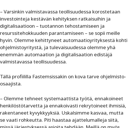
– Varsinkin valmistavassa teollisuudessa korostetaan
investointeja kestävän kehityksen ratkaisuihin ja
digitalisaatioon – tuotannon tehostamiseen ja
resurssitehokkuuden parantamiseen – se sopii meille
hyvin. Olemme kehittyneet automaatioyrityksestä kohti
ohjelmistoyritystä, ja tulevaisuudessa olemme yhä
enemmän automaation ja digitalisaation edistäjä
valmistavassa teollisuudessa.
Tällä profiililla Fastemsissakin on kova tarve ohjelmisto-
osaajista.
– Olemme tehneet systemaattista työtä, ennakoineet
henkilöstötarvetta ja ennakoivasti rekrytoineet ihmisiä,
rakentaneet kyvykkyyksiä. Uskalsimme kasvaa, mutta
se vaati rohkeutta. Piti haastaa ajattelumalleja siitä,
missä järjestyksessä asioita tehdään. Meillä on myös