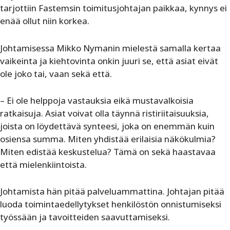
tarjottiin Fastemsin toimitusjohtajan paikkaa, kynnys ei
enää ollut niin korkea.
Johtamisessa Mikko Nymanin mielestä samalla kertaa
vaikeinta ja kiehtovinta onkin juuri se, että asiat eivät
ole joko tai, vaan sekä että.
– Ei ole helppoja vastauksia eikä mustavalkoisia
ratkaisuja. Asiat voivat olla täynnä ristiriitaisuuksia,
joista on löydettävä synteesi, joka on enemmän kuin
osiensa summa. Miten yhdistää erilaisia näkökulmia?
Miten edistää keskustelua? Tämä on sekä haastavaa
että mielenkiintoista.
Johtamista hän pitää palveluammattina. Johtajan pitää
luoda toimintaedellytykset henkilöstön onnistumiseksi
työssään ja tavoitteiden saavuttamiseksi.