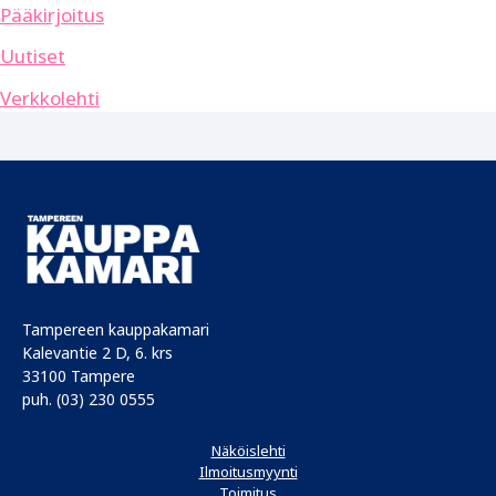
Pääkirjoitus
Uutiset
Verkkolehti
Tampereen kauppakamari
Kalevantie 2 D, 6. krs
33100 Tampere
puh. (03) 230 0555
Näköislehti
Ilmoitusmyynti
Toimitus