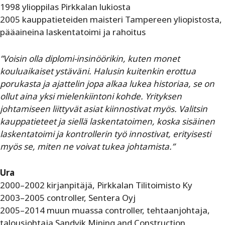
1998 ylioppilas Pirkkalan lukiosta
2005 kauppatieteiden maisteri Tampereen yliopistosta,
pääaineina laskentatoimi ja rahoitus
”Voisin olla diplomi-insinöörikin, kuten monet
kouluaikaiset ystäväni. Halusin kuitenkin erottua
porukasta ja ajattelin jopa alkaa lukea historiaa, se on
ollut aina yksi mielenkiintoni kohde. Yrityksen
johtamiseen liittyvät asiat kiinnostivat myös. Valitsin
kauppatieteet ja siellä laskentatoimen, koska sisäinen
laskentatoimi ja kontrollerin työ innostivat, erityisesti
myös se, miten ne voivat tukea johtamista.”
Ura
2000–2002 kirjanpitäjä, Pirkkalan Tilitoimisto Ky
2003–2005 controller, Sentera Oyj
2005–2014 muun muassa controller, tehtaanjohtaja,
talousjohtaja Sandvik Mining and Construction