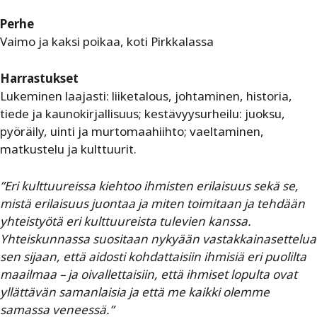
Perhe
Vaimo ja kaksi poikaa, koti Pirkkalassa
Harrastukset
Lukeminen laajasti: liiketalous, johtaminen, historia,
tiede ja kaunokirjallisuus; kestävyysurheilu: juoksu,
pyöräily, uinti ja murtomaahiihto; vaeltaminen,
matkustelu ja kulttuurit.
”Eri kulttuureissa kiehtoo ihmisten erilaisuus sekä se,
mistä erilaisuus juontaa ja miten toimitaan ja tehdään
yhteistyötä eri kulttuureista tulevien kanssa.
Yhteiskunnassa suositaan nykyään vastakkainasettelua
sen sijaan, että aidosti kohdattaisiin ihmisiä eri puolilta
maailmaa – ja oivallettaisiin, että ihmiset lopulta ovat
yllättävän samanlaisia ja että me kaikki olemme
samassa veneessä.”