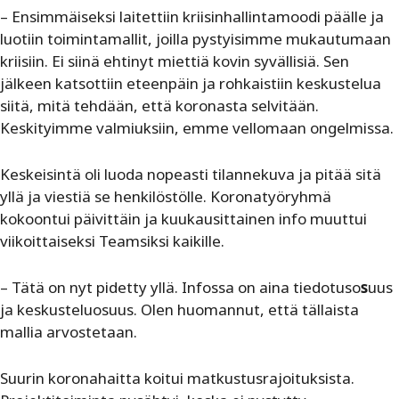
– Ensimmäiseksi laitettiin kriisinhallintamoodi päälle ja
luotiin toimintamallit, joilla pystyisimme mukautumaan
kriisiin. Ei siinä ehtinyt miettiä kovin syvällisiä. Sen
jälkeen katsottiin eteenpäin ja rohkaistiin keskustelua
siitä, mitä tehdään, että koronasta selvitään.
Keskityimme valmiuksiin, emme vellomaan ongelmissa.
Keskeisintä oli luoda nopeasti tilannekuva ja pitää sitä
yllä ja viestiä se henkilöstölle. Koronatyöryhmä
kokoontui päivittäin ja kuukausittainen info muuttui
viikoittaiseksi Teamsiksi kaikille.
– Tätä on nyt pidetty yllä. Infossa on aina tiedotuso
s
uus
ja keskusteluosuus. Olen huomannut, että tällaista
mallia arvostetaan.
Suurin koronahaitta koitui matkustusrajoituksista.