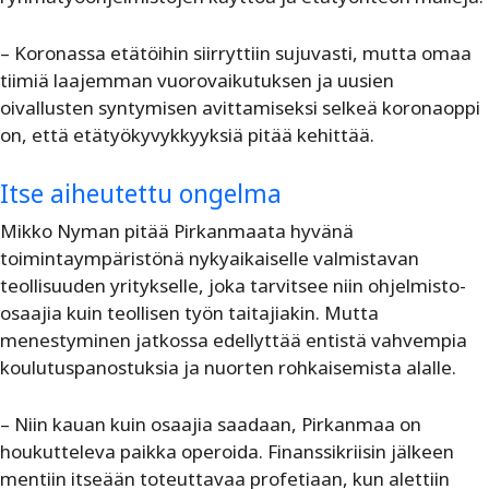
– Koronassa etätöihin siirryttiin sujuvasti, mutta omaa
tiimiä laajemman vuorovaikutuksen ja uusien
oivallusten syntymisen avittamiseksi selkeä koronaoppi
on, että etätyökyvykkyyksiä pitää kehittää.
Itse aiheutettu ongelma
Mikko Nyman pitää Pirkanmaata hyvänä
toimintaympäristönä nykyaikaiselle valmistavan
teollisuuden yritykselle, joka tarvitsee niin ohjelmisto-
osaajia kuin teollisen työn taitajiakin. Mutta
menestyminen jatkossa edellyttää entistä vahvempia
koulutuspanostuksia ja nuorten rohkaisemista alalle.
– Niin kauan kuin osaajia saadaan, Pirkanmaa on
houkutteleva paikka operoida. Finanssikriisin jälkeen
mentiin itseään toteuttavaa profetiaan, kun alettiin