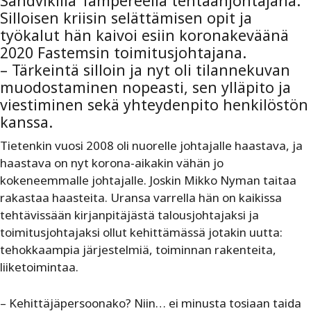
Sandvikilla Tampereella tehtaanjohtajana.
Silloisen kriisin selättämisen opit ja
työkalut hän kaivoi esiin koronakeväänä
2020 Fastemsin toimitusjohtajana.
– Tärkeintä silloin ja nyt oli tilannekuvan
muodostaminen nopeasti, sen ylläpito ja
viestiminen sekä yhteydenpito henkilöstön
kanssa.
Tietenkin vuosi 2008 oli nuorelle johtajalle haastava, ja
haastava on nyt korona-aikakin vähän jo
kokeneemmalle johtajalle. Joskin Mikko Nyman taitaa
rakastaa haasteita. Uransa varrella hän on kaikissa
tehtävissään kirjanpitäjästä talousjohtajaksi ja
toimitusjohtajaksi ollut kehittämässä jotakin uutta:
tehokkaampia järjestelmiä, toiminnan rakenteita,
liiketoimintaa.
– Kehittäjäpersoonako? Niin… ei minusta tosiaan taida