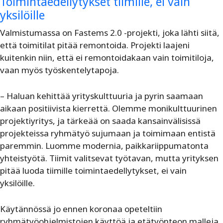
Toimintaedellytykset tiimille, ei vain
yksilöille
Valmistumassa on Fastems 2.0 -projekti, joka lähti siitä,
että toimitilat pitää remontoida. Projekti laajeni
kuitenkin niin, että ei remontoidakaan vain toimitiloja,
vaan myös työskentelytapoja.
– Haluan kehittää yrityskulttuuria ja pyrin saamaan
aikaan positiivista kierrettä. Olemme monikulttuurinen
projektiyritys, ja tärkeää on saada kansainvälisissä
projekteissa ryhmätyö sujumaan ja toimimaan entistä
paremmin. Luomme modernia, paikkariippumatonta
yhteistyötä. Tiimit valitsevat työtavan, mutta yrityksen
pitää luoda tiimille toimintaedellytykset, ei vain
yksilöille.
Käytännössä jo ennen koronaa opeteltiin
ryhmätyöohjelmistojen käyttöä ja etätyönteon malleja.