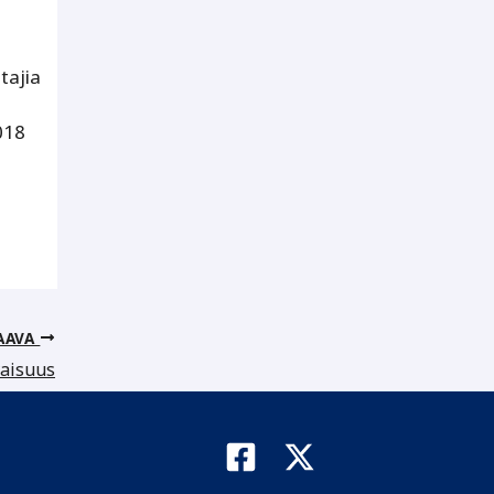
tajia
018
AAVA
vaisuus