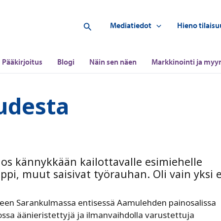
Hae
Mediatiedot
Hieno tilaisu
Pääkirjoitus
Blogi
Näin sen näen
Markkinointi ja myyn
uudesta
 Jos kännykkään kailottavalle esimiehelle
ppi, muut saisivat työrauhan. Oli vain yksi e
n Sarankulmassa entisessä Aamulehden painosalissa
ssa äänieristettyjä ja ilmanvaihdolla varustettuja