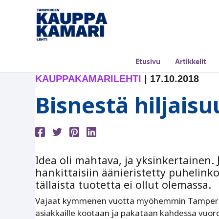
Siirry
sisältöön
Etusivu
Artikkelit
KAUPPAKAMARILEHTI
|
17.10.2018
Bisnestä hiljais
Idea oli mahtava, ja yksinkertainen.
hankittaisiin äänieristetty puhelinko
tällaista tuotetta ei ollut olemassa.
Vajaat kymmenen vuotta myöhemmin Tamperee
asiakkaille kootaan ja pakataan kahdessa vuoro