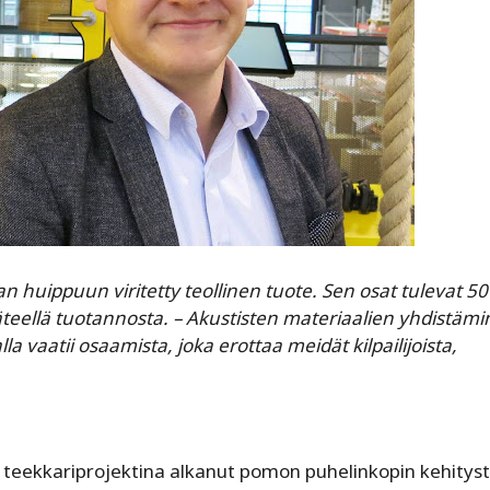
 huippuun viritetty teollinen tuote. Sen osat tulevat 50
 säteellä tuotannosta. – Akustisten materiaalien yhdistäm
la vaatii osaamista, joka erottaa meidät kilpailijoista,
teekkariprojektina alkanut pomon puhelinkopin kehitys