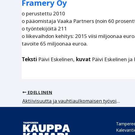
Framery Oy
o perustettu 2010
o pääomistaja Vaaka Partners (noin 60 prosenttia
o työntekijöitä 211
o liikevaihdon kehitys: 2015 viisi miljoonaa eu
tavoite 65 miljoonaa euroa.
Teksti
Päivi Eskelinen,
kuvat
Päivi Eskelinen j
EDELLINEN
Aktiivisuutta ja vauhtiaulkomaisen työvoiman rekrytointiin
Tamperee
Kalevantie