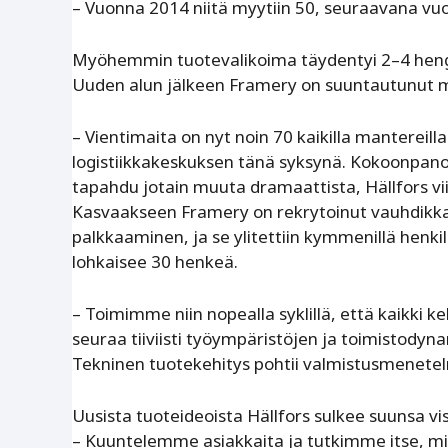
– Vuonna 2014 niitä myytiin 50, seuraavana vu
Myöhemmin tuotevalikoima täydentyi 2–4 henge
Uuden alun jälkeen Framery on suuntautunut mää
– Vientimaita on nyt noin 70 kaikilla manterei
logistiikkakeskuksen tänä syksynä. Kokoonpanoyk
tapahdu jotain muuta dramaattista, Hällfors vi
Kasvaakseen Framery on rekrytoinut vauhdikkaa
palkkaaminen, ja se ylitettiin kymmenillä henki
lohkaisee 30 henkeä.
– Toimimme niin nopealla syklillä, että kaikki
seuraa tiiviisti työympäristöjen ja toimistodyn
Tekninen tuotekehitys pohtii valmistusmenetel
Uusista tuoteideoista Hällfors sulkee suunsa vis
– Kuuntelemme asiakkaita ja tutkimme itse, mit