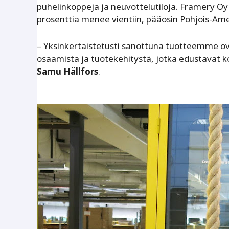
puhelinkoppeja ja neuvottelutiloja. Framery O
prosenttia menee vientiin, pääosin Pohjois-Am
– Yksinkertaistetusti sanottuna tuotteemme ovat
osaamista ja tuotekehitystä, jotka edustavat
Samu Hällfors
.