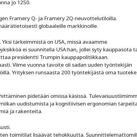
onna jo 1250.
n Framery Q- ja Framery 2Q-neuvottelutiloilla.
rätietoisesti globaaleille markkinoille.
lla. Yksi tärkeimmistä on USA, missä avaamme
sikköä ei suunnitella USA:han, jollei syty kauppasota ta
ittaa presidentti Trumpin kauppapolitiikkaan.
sti. Viime vuonna tavoite oli sadan uuden työntekijän
löillä. Yrityksen runsaasta 200 työntekijästä oma tuoteke
 kehittäminen pidetään omissa käsissä. Tulevaisuustiimim
amiikan uudistumista ja kognitiivisen ergonomian tarpeita
miä ja rakenteita.
usti.
en toimitilat lisäävät tehokkuutta. Suunnittelemattomil