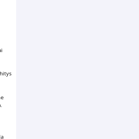
i
hitys
me
.
la