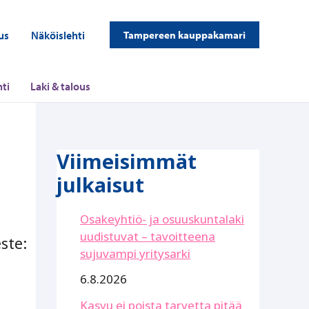
us
Näköislehti
Tampereen kauppakamari
ti
Laki & talous
Viimeisimmät
julkaisut
Osakeyhtiö- ja osuuskuntalaki
uudistuvat – tavoitteena
ste:
sujuvampi yritysarki
6.8.2026
Kasvu ei poista tarvetta pitää