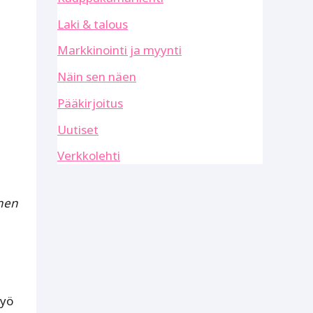
Laki & talous
Markkinointi ja myynti
Näin sen näen
Pääkirjoitus
Uutiset
Verkkolehti
inen
työ