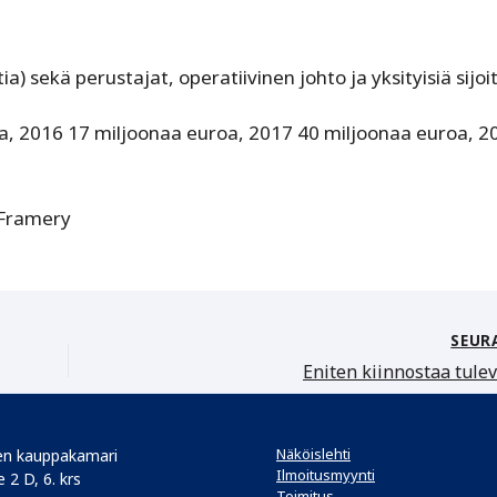
) sekä perustajat, operatiivinen johto ja yksityisiä sijoit
roa, 2016 17 miljoonaa euroa, 2017 40 miljoonaa euroa, 2
a Framery
SEUR
Eniten kiinnostaa tule
Näköislehti
n kauppakamari
Ilmoitusmyynti
 2 D, 6. krs
Toimitus