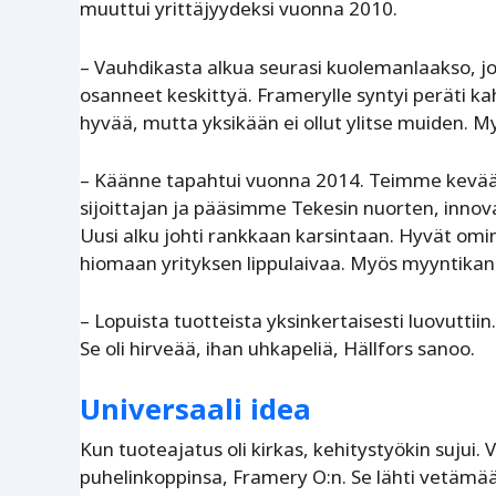
muuttui yrittäjyydeksi vuonna 2010.
– Vauhdikasta alkua seurasi kuolemanlaakso, jo
osanneet keskittyä. Framerylle syntyi peräti kahd
hyvää, mutta yksikään ei ollut ylitse muiden. M
– Käänne tapahtui vuonna 2014. Teimme kevääl
sijoittajan ja pääsimme Tekesin nuorten, innova
Uusi alku johti rankkaan karsintaan. Hyvät omin
hiomaan yrityksen lippulaivaa. Myös myyntikanavi
– Lopuista tuotteista yksinkertaisesti luovuttii
Se oli hirveää, ihan uhkapeliä, Hällfors sanoo.
Universaali idea
Kun tuoteajatus oli kirkas, kehitystyökin sujui.
puhelinkoppinsa, Framery O:n. Se lähti vetämää