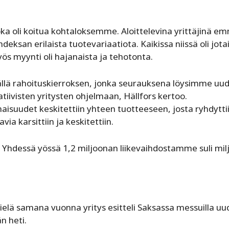
ka oli koitua kohtaloksemme. Aloittelevina yrittäjinä e
eksan erilaista tuotevariaatiota. Kaikissa niissä oli jota
yös myynti oli hajanaista ja tehotonta.
lä rahoituskierroksen, jonka seurauksena löysimme uu
tiivisten yritysten ohjelmaan, Hällfors kertoo.
aisuudet keskitettiin yhteen tuotteeseen, josta ryhdytti
a karsittiin ja keskitettiin.
n. Yhdessä yössä 1,2 miljoonan liikevaihdostamme suli mil
 Vielä samana vuonna yritys esitteli Saksassa messuilla u
n heti.