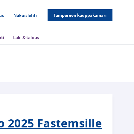
us
Näköislehti
Tampereen kauppakamari
ti
Laki & talous
o 2025 Fastemsille