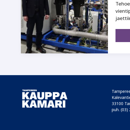
Tehoel
vient
jaett
Tamperee
Kalevantie
33100 Ta
puh. (03)