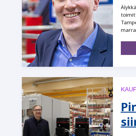
Älykkä
toimi
Tampe
marra
KAUP
Pi
si