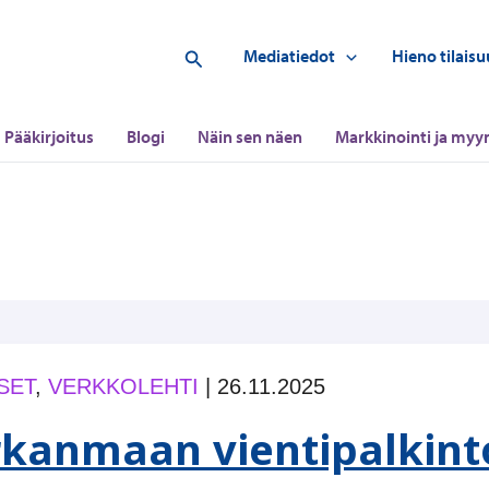
Hae
Mediatiedot
Hieno tilaisu
Pääkirjoitus
Blogi
Näin sen näen
Markkinointi ja myyn
SET
,
VERKKOLEHTI
|
26.11.2025
rkanmaan vientipalkint