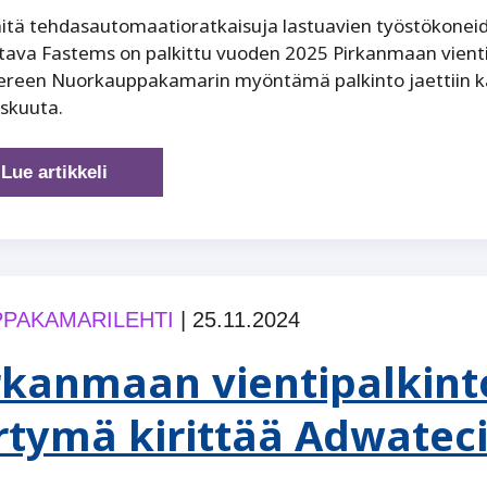
itä tehdasautomaatioratkaisuja lastuavien työstökoneiden
ttava Fastems on palkittu vuoden 2025 Pirkanmaan vient
reen Nuorkauppakamarin myöntämä palkinto jaettiin k
skuuta.
Pirkanmaan
Lue artikkeli
vientipalkinto
2025
Fastemsille
PAKAMARILEHTI
|
25.11.2024
rkanmaan vientipalkinto
irtymä kirittää Adwatec