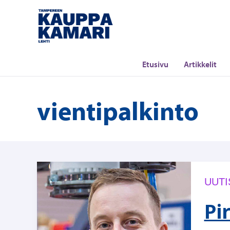
Siirry
sisältöön
Etusivu
Artikkelit
vientipalkinto
UUTI
Pi