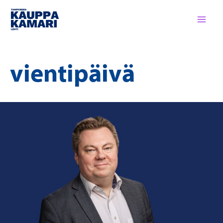
Siirry
sisältöön
vientipäivä