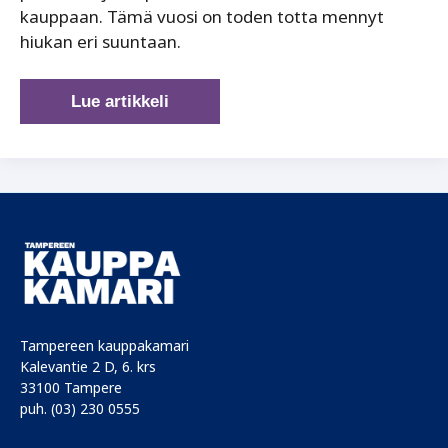
kauppaan. Tämä vuosi on toden totta mennyt
hiukan eri suuntaan.
Maailmankaupan
Lue artikkeli
kiemurat
haltuun
Pirkanmaan
Vientipäivässä
Tampereen kauppakamari
Kalevantie 2 D, 6. krs
33100 Tampere
puh. (03) 230 0555