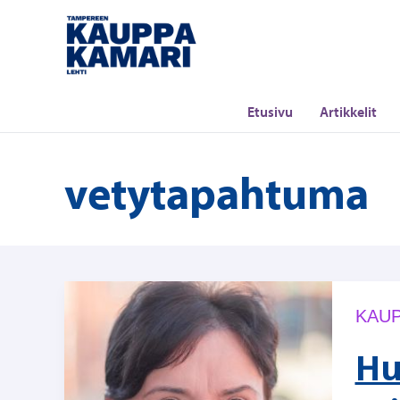
Siirry
sisältöön
Etusivu
Artikkelit
vetytapahtuma
KAUP
Hu