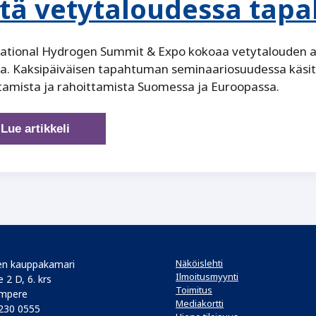
tä vetytaloudessa tapah
national Hydrogen Summit & Expo kokoaa vetytalouden 
a. Kaksipäiväisen tapahtuman seminaariosuudessa käsit
amista ja rahoittamista Suomessa ja Euroopassa.
Huipputapahtuma
Lue artikkeli
Tampereella
kertoo,
mitä
vetytaloudessa
tapahtuu
juuri
nyt
Näköislehti
n kauppakamari
Ilmoitusmyynti
 2 D, 6. krs
Toimitus
mpere
Mediakortti
 230 0555