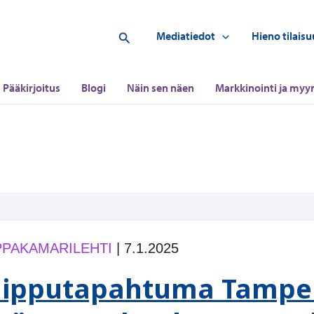
Hae
Mediatiedot
Hieno tilaisu
Pääkirjoitus
Blogi
Näin sen näen
Markkinointi ja myyn
PAKAMARILEHTI
|
7.1.2025
ipputapahtuma Tampere