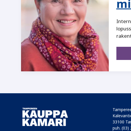
mi
Inter
lopuss
rakent
Tamperee
Kalevantie
33100 Ta
puh. (03)