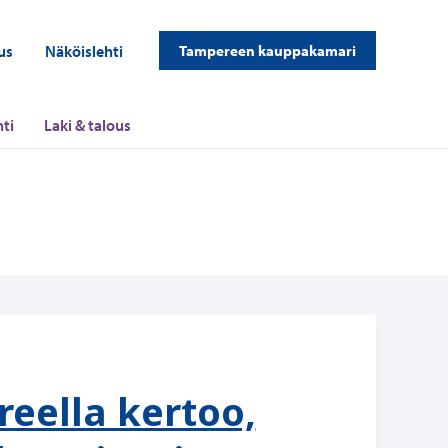
us
Näköislehti
Tampereen kauppakamari
ti
Laki & talous
ella kertoo,