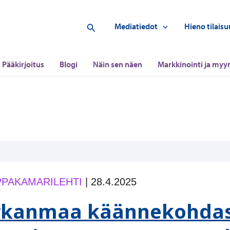
Hae
Mediatiedot
Hieno tilaisu
Pääkirjoitus
Blogi
Näin sen näen
Markkinointi ja myyn
PAKAMARILEHTI
|
28.4.2025
rkanmaa käännekohdas