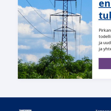
en
tu
Pirkan
todell
ja uud
ja yhte