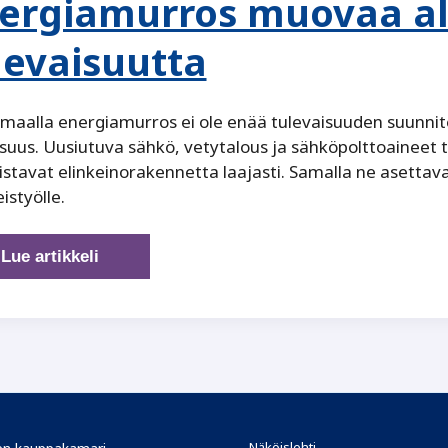
ergiamurros muovaa a
levaisuutta
maalla energiamurros ei ole enää tulevaisuuden suunnit
isuus. Uusiutuva sähkö, vetytalous ja sähköpolttoaineet t
istavat elinkeinorakennetta laajasti. Samalla ne asettava
istyölle.
Pirkanmaa
Lue artikkeli
käännekohdassa
–
energiamurros
muovaa
alueen
tulevaisuutta
Näköislehti