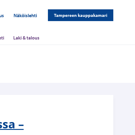
us
Näköislehti
Tampereen kauppakamari
ti
Laki & talous
sa –