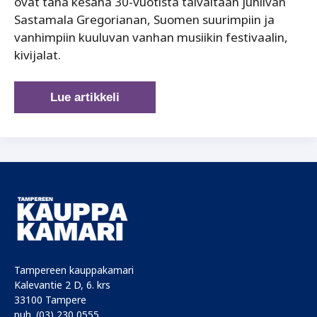
ovat tänä kesänä 30-vuotista taivaltaan juhlivan
Sastamala Gregorianan, Suomen suurimpiin ja
vanhimpiin kuuluvan vanhan musiikin festivaalin,
kivijalat.
Kyyneliä
Lue artikkeli
ja
iloa
Sastamalan
kesäparatiisissa
Tampereen kauppakamari
Kalevantie 2 D, 6. krs
33100 Tampere
puh. (03) 230 0555