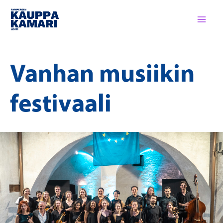
Siirry
sisältöön
Vanhan musiikin
festivaali