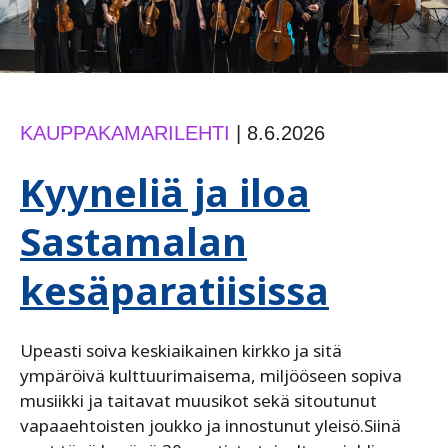
KAUPPAKAMARILEHTI
|
8.6.2026
Kyyneliä ja iloa
Sastamalan
kesäparatiisissa
Upeasti soiva keskiaikainen kirkko ja sitä
ympäröivä kulttuurimaisema, miljööseen sopiva
musiikki ja taitavat muusikot sekä sitoutunut
vapaaehtoisten joukko ja innostunut yleisö.Siinä