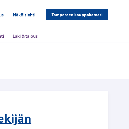
us
Näköislehti
Tampereen kauppakamari
ti
Laki & talous
ekijän