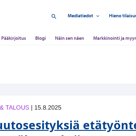
Hae
Mediatiedot
Hieno tilaisu
Pääkirjoitus
Blogi
Näin sen näen
Markkinointi ja myyn
 & TALOUS
|
15.8.2025
utosesityksiä etätyönt