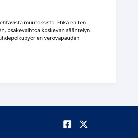
 tehtävistä muutoksista. Ehkä eniten
en, osakevaihtoa koskevan sääntelyn
suhdepolkupyörien verovapauden