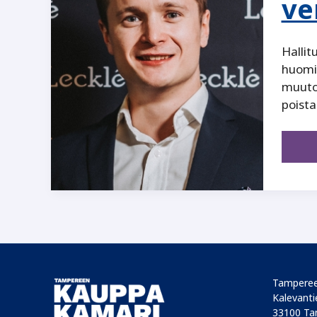
ve
Hallit
huomi
muuto
poist
Tamperee
Kalevantie
33100 Ta