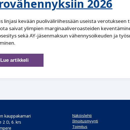
rovähennyksiin 2026
us linjasi kevään puoliväliriihessään useista verotukseen
ota saivat ylimpien marginaaliveroasteiden keventämin
sesitys sekä AY-jäsenmaksun vähennysoikeuden ja työ
aminen.
Muutosesityksiä
Lue artikkeli
etätyöntekijän
verovähennyksiin
2026
Näköislehti
n kauppakamari
Ilmoitusmyynti
 2 D, 6. krs
Toimitus
mpere