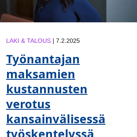
LAKI & TALOUS
|
7.2.2025
Työnantajan
maksamien
kustannusten
verotus
kansainvälisessä
työskentelyssä