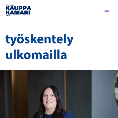
Siirry
sisältöön
työskentely
ulkomailla