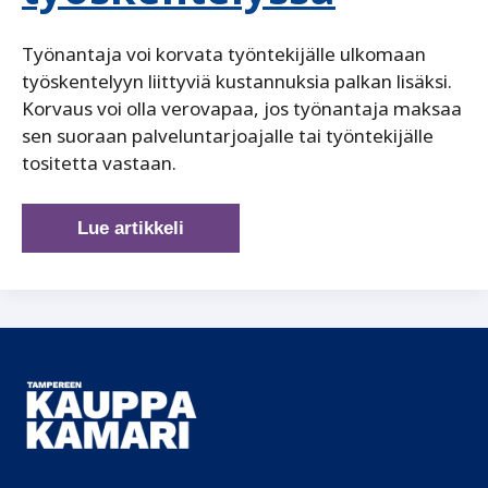
Työnantaja voi korvata työntekijälle ulkomaan
työskentelyyn liittyviä kustannuksia palkan lisäksi.
Korvaus voi olla verovapaa, jos työnantaja maksaa
sen suoraan palveluntarjoajalle tai työntekijälle
tositetta vastaan.
Työnantajan
Lue artikkeli
maksamien
kustannusten
verotus
kansainvälisessä
työskentelyssä