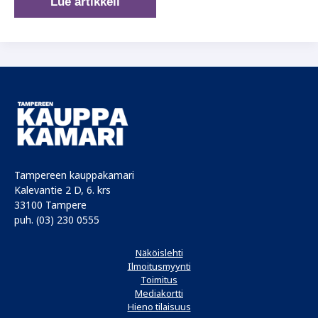
Onko
Lue artikkeli
asentaja
myyntisi
valttikortti
vai
ei?
Tampereen kauppakamari
Kalevantie 2 D, 6. krs
33100 Tampere
puh. (03) 230 0555
Näköislehti
Ilmoitusmyynti
Toimitus
Mediakortti
Hieno tilaisuus