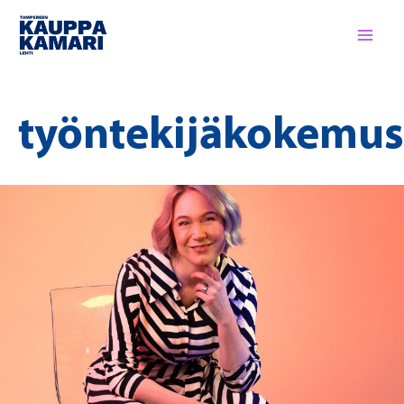
Siirry
sisältöön
työntekijäkokemus