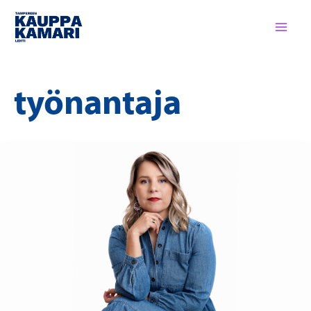
Siirry
sisältöön
työnantaja