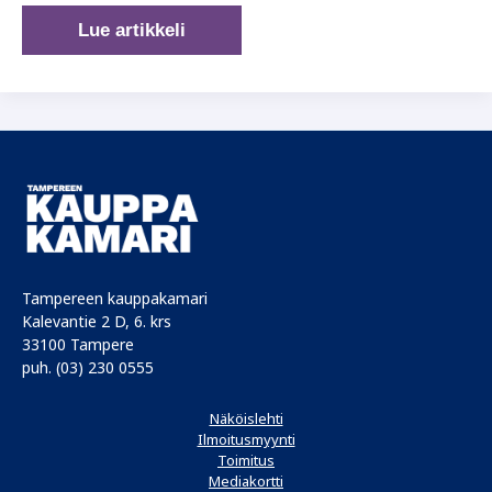
Rakenna
Lue artikkeli
työnantajamielikuva,
joka
hurmaa!
Tampereen kauppakamari
Kalevantie 2 D, 6. krs
33100 Tampere
puh. (03) 230 0555
Näköislehti
Ilmoitusmyynti
Toimitus
Mediakortti