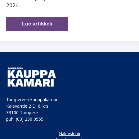
2024.
Keskustassa
Lue artikkeli
edelleen
turvallista
harjoittaa
liiketoimintaa
Tampereen kauppakamari
Kalevantie 2 D, 6. krs
33100 Tampere
puh. (03) 230 0555
Näköislehti