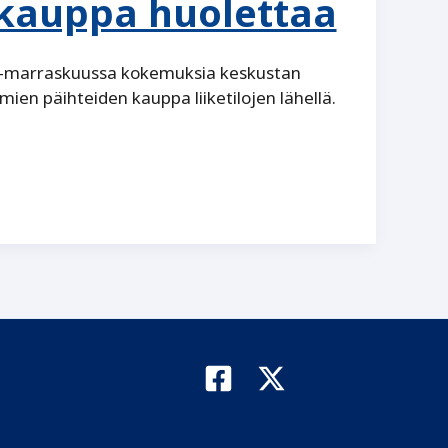
ekauppa huolettaa
oka-marraskuussa kokemuksia keskustan
omien päihteiden kauppa liiketilojen lähellä.