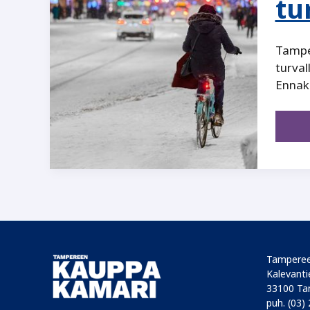
tu
Tamper
turval
Ennak
Tamperee
Kalevantie
33100 Ta
puh. (03)