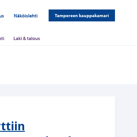
us
Näköislehti
Tampereen kauppakamari
ti
Laki & talous
ttiin