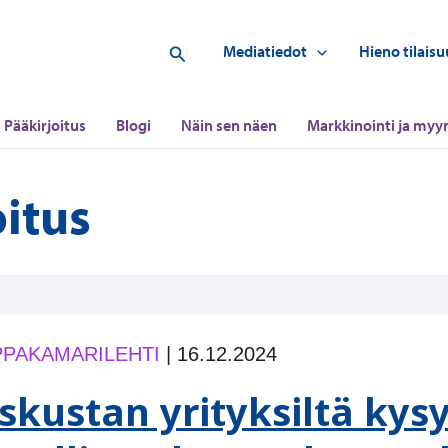
Hae
Mediatiedot
Hieno tilaisu
Pääkirjoitus
Blogi
Näin sen näen
Markkinointi ja myyn
oitus
PAKAMARILEHTI
|
16.12.2024
skustan yrityksiltä kysy