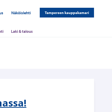
us
Näköislehti
Tampereen kauppakamari
ti
Laki & talous
massa!