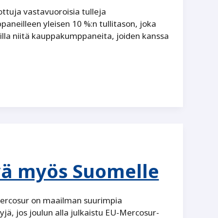
ottuja vastavuoroisia tulleja
neilleen yleisen 10 %:n tullitason, joka
eilla niitä kauppakumppaneita, joiden kanssa
tyä myös Suomelle
Mercosur on maailman suurimpia
jä, jos joulun alla julkaistu EU-Mercosur-