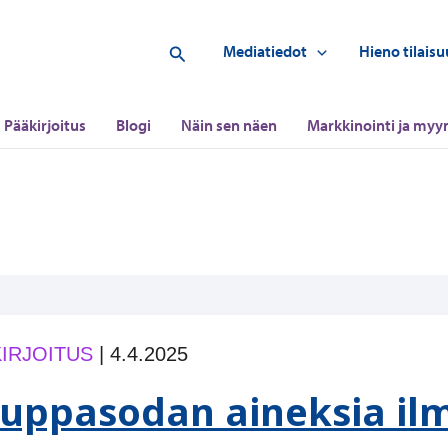
Hae
Mediatiedot
Hieno tilaisu
Pääkirjoitus
Blogi
Näin sen näen
Markkinointi ja myyn
IRJOITUS
|
4.4.2025
uppasodan aineksia il