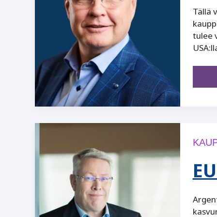
Tällä 
kauppa
tulee 
USA:ll
KAUP
EU
Argen
kasvum