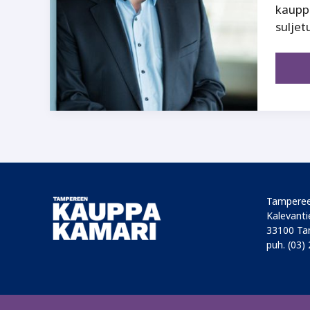
kauppa
suljet
Tamperee
Kalevantie
33100 Ta
puh. (03)