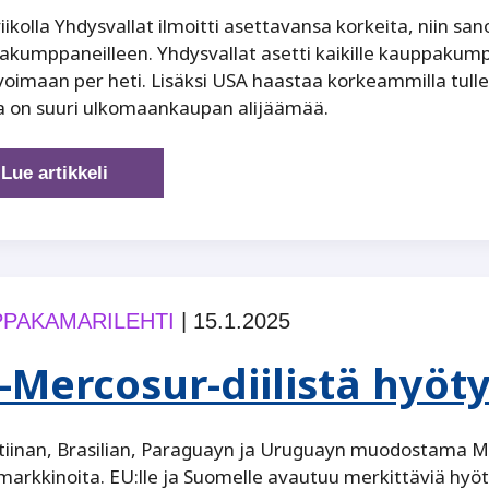
viikolla Yhdysvallat ilmoitti asettavansa korkeita, niin san
kumppaneilleen. Yhdysvallat asetti kaikille kauppakumppa
voimaan per heti. Lisäksi USA haastaa korkeammilla tull
a on suuri ulkomaankaupan alijäämää.
Kauppasodan
Lue artikkeli
aineksia
ilmassa!
PAKAMARILEHTI
|
15.1.2025
-Mercosur-diilistä hyö
tiinan, Brasilian, Paraguayn ja Uruguayn muodostama 
arkkinoita. EU:lle ja Suomelle avautuu merkittäviä hyöty