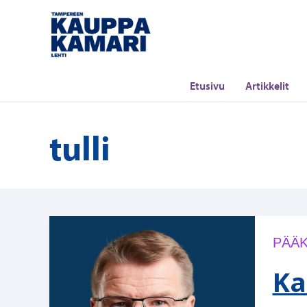
Siirry
sisältöön
Etusivu
Artikkelit
tulli
PÄÄK
Ka