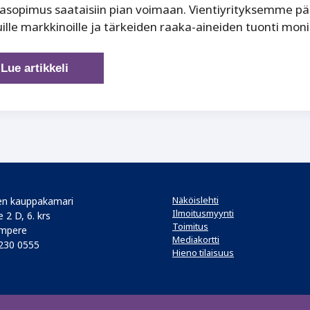
sopimus saataisiin pian voimaan. Vientiyrityksemme pä
uille markkinoille ja tärkeiden raaka-aineiden tuonti monip
EU-
Lue artikkeli
Mercosur-
diilistä
hyötyä
myös
Suomelle
Näköislehti
n kauppakamari
Ilmoitusmyynti
 2 D, 6. krs
Toimitus
mpere
Mediakortti
 230 0555
Hieno tilaisuus