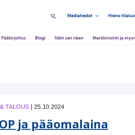
Hae
Mediatiedot
Hieno tilaisu
Pääkirjoitus
Blogi
Näin sen näen
Markkinointi ja myyn
 & TALOUS
|
25.10.2024
OP ja pääomalaina