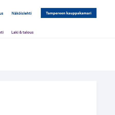
us
Näköislehti
Tampereen kauppakamari
ti
Laki & talous