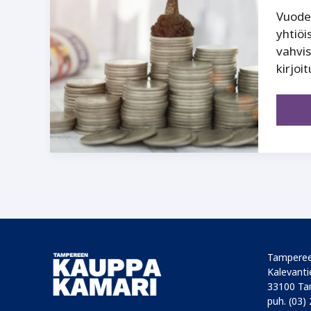
Vuoden
yhtiöi
vahvis
kirjoi
Tamperee
Kalevantie
33100 Ta
puh. (03)