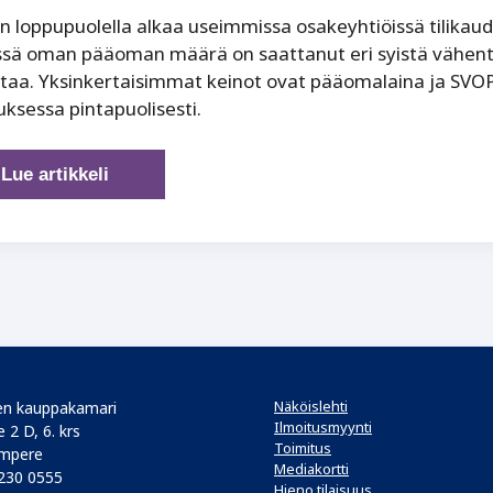
 loppupuolella alkaa useimmissa osakeyhtiöissä tilikau
ssä oman pääoman määrä on saattanut eri syistä vähenty
taa. Yksinkertaisimmat keinot ovat pääomalaina ja SVOP-s
tuksessa pintapuolisesti.
SVOP
Lue artikkeli
ja
pääomalaina
Näköislehti
n kauppakamari
Ilmoitusmyynti
 2 D, 6. krs
Toimitus
mpere
Mediakortti
 230 0555
Hieno tilaisuus