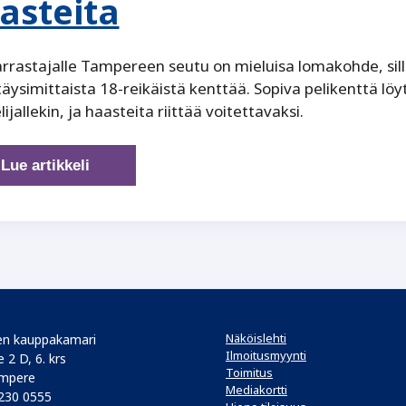
asteita
rrastajalle Tampereen seutu on mieluisa lomakohde, sil
täysimittaista 18-reikäistä kenttää. Sopiva pelikenttä löyt
lijallekin, ja haasteita riittää voitettavaksi.
Tampereen
Lue artikkeli
seudun
golfkentät
tarjoavat
haasteita
Näköislehti
n kauppakamari
Ilmoitusmyynti
 2 D, 6. krs
Toimitus
mpere
Mediakortti
 230 0555