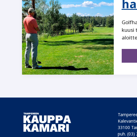
ha
Golfha
kuusi 
aloitte
Tamperee
Kalevantie
33100 Ta
puh. (03)