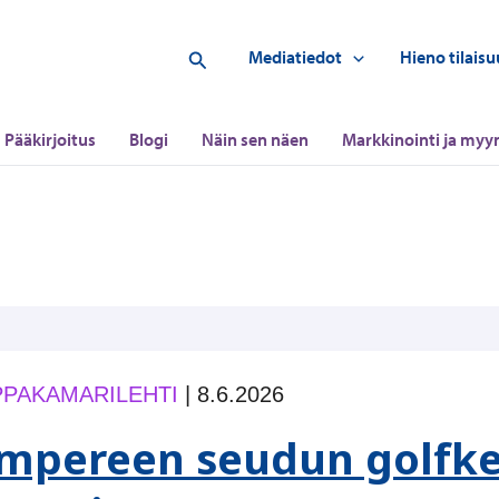
Hae
Mediatiedot
Hieno tilaisu
Pääkirjoitus
Blogi
Näin sen näen
Markkinointi ja myyn
PAKAMARILEHTI
|
8.6.2026
mpereen seudun golfke