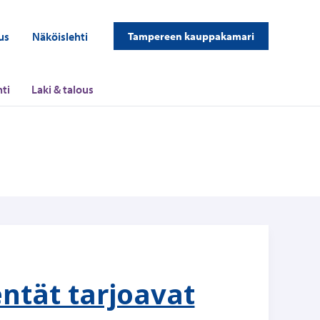
us
Näköislehti
Tampereen kauppakamari
ti
Laki & talous
ntät tarjoavat