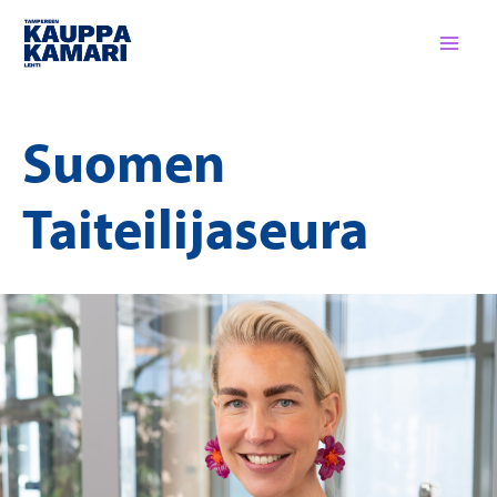
Siirry
sisältöön
Suomen
Taiteilijaseura