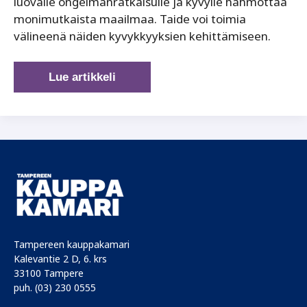
luovalle ongelmanratkaisulle ja kyvylle hahmottaa
monimutkaista maailmaa. Taide voi toimia
välineenä näiden kyvykkyyksien kehittämiseen.
Taide
Lue artikkeli
ilman
tehtävää
–
ja
siksi
niin
välttämätöntä
Tampereen kauppakamari
Kalevantie 2 D, 6. krs
33100 Tampere
puh. (03) 230 0555