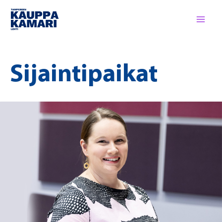
Siirry
sisältöön
Sijaintipaikat