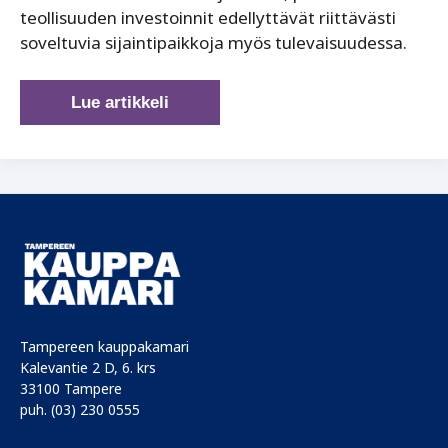
teollisuuden investoinnit edellyttävät riittävästi
soveltuvia sijaintipaikkoja myös tulevaisuudessa.
Maakuntakaavalla
Lue artikkeli
tutkitaan
uusia
teollisuuden
alueita
Tampereen kauppakamari
Kalevantie 2 D, 6. krs
33100 Tampere
puh. (03) 230 0555