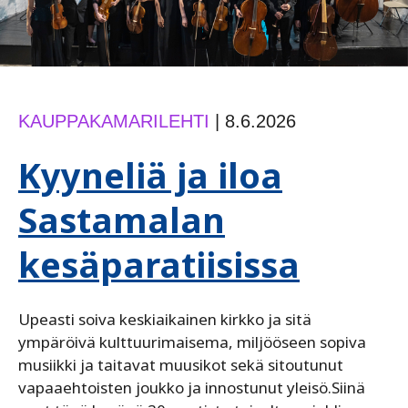
KAUPPAKAMARILEHTI
|
8.6.2026
Kyyneliä ja iloa
Sastamalan
kesäparatiisissa
Upeasti soiva keskiaikainen kirkko ja sitä
ympäröivä kulttuurimaisema, miljööseen sopiva
musiikki ja taitavat muusikot sekä sitoutunut
vapaaehtoisten joukko ja innostunut yleisö.Siinä