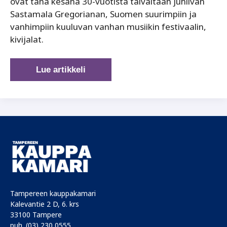
ovat tänä kesänä 30-vuotista taivaltaan juhlivan
Sastamala Gregorianan, Suomen suurimpiin ja
vanhimpiin kuuluvan vanhan musiikin festivaalin,
kivijalat.
Kyyneliä
Lue artikkeli
ja
iloa
Sastamalan
kesäparatiisissa
Tampereen kauppakamari
Kalevantie 2 D, 6. krs
33100 Tampere
puh. (03) 230 0555