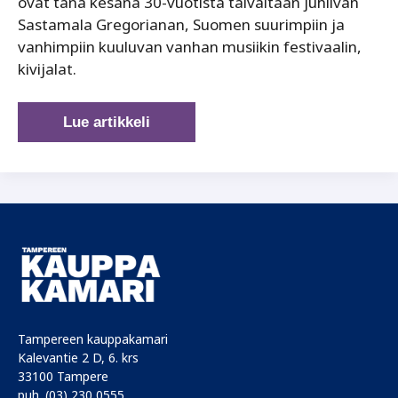
ovat tänä kesänä 30-vuotista taivaltaan juhlivan
Sastamala Gregorianan, Suomen suurimpiin ja
vanhimpiin kuuluvan vanhan musiikin festivaalin,
kivijalat.
Kyyneliä
Lue artikkeli
ja
iloa
Sastamalan
kesäparatiisissa
Tampereen kauppakamari
Kalevantie 2 D, 6. krs
33100 Tampere
puh. (03) 230 0555