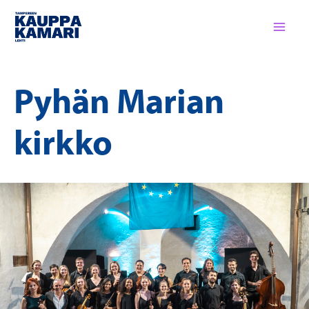
Siirry
sisältöön
Pyhän Marian
kirkko