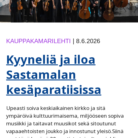
KAUPPAKAMARILEHTI
|
8.6.2026
Kyyneliä ja iloa
Sastamalan
kesäparatiisissa
Upeasti soiva keskiaikainen kirkko ja sitä
ympäröivä kulttuurimaisema, miljööseen sopiva
musiikki ja taitavat muusikot sekä sitoutunut
vapaaehtoisten joukko ja innostunut yleisö.Siinä