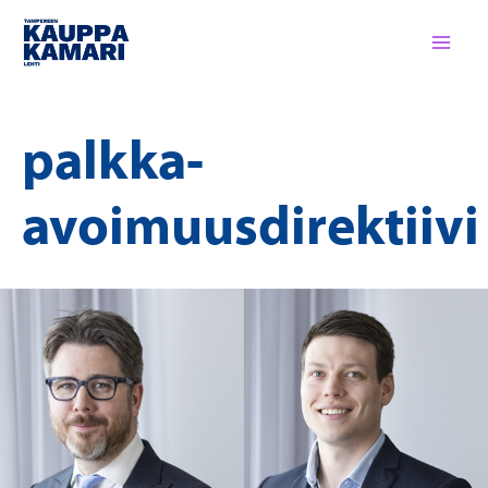
Siirry
sisältöön
palkka-
avoimuusdirektiivi