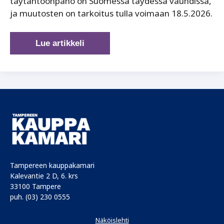
täytäntöönpano on Suomessa täydessä vauhdissa,
ja muutosten on tarkoitus tulla voimaan 18.5.2026.
Mitä
Lue artikkeli
työnantajan
pitää
tietää
palkka-
avoimuusdirektiivistä?
Tampereen kauppakamari
Kalevantie 2 D, 6. krs
33100 Tampere
puh. (03) 230 0555
Näköislehti